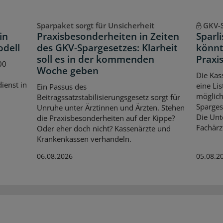
Sparpaket sorgt für Unsicherheit
GKV-
in
Praxisbesonderheiten in Zeiten
Sparl
odell
des GKV-Spargesetzes: Klarheit
könnt
soll es in der kommenden
Praxis
00
Woche geben
Die Kas
dienst in
eine Lis
Ein Passus des
möglich
Beitragssatzstabilisierungsgesetz sorgt für
Spargese
Unruhe unter Ärztinnen und Ärzten. Stehen
Die Unt
die Praxisbesonderheiten auf der Kippe?
Fachärz
Oder eher doch nicht? Kassenärzte und
Krankenkassen verhandeln.
06.08.2026
05.08.2