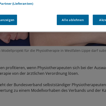
 Partner (Lieferanten)
 anzeigen
Alle ablehnen
Akz
Modellprojekt für die Physiotherapie in Westfalen-Lippe darf subs
en profitieren, wenn Physiotherapeuten sich bei der Auswa
rapie von der ärztlichen Verordnung lösen.
zieht der Bundesverband selbstständiger Physiotherapeuten 
ertung zu einem Modellvorhaben des Verbands und der Kas