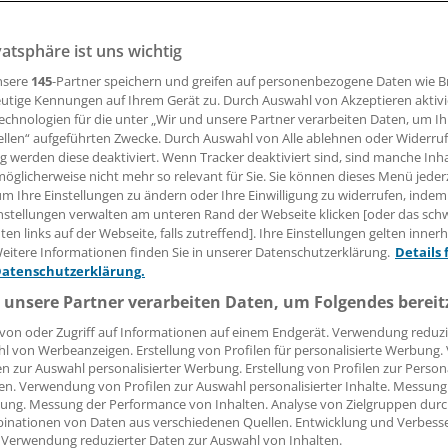
rzen, mehr Lebensqualität, weniger Therapien. Die Auswe
es wird nicht jedem Arzt schmecken: Patienten geht es bes
vatsphäre ist uns wichtig
uten sich von der Verordnung des Arztes lösen.
nsere
145
-Partner speichern und greifen auf personenbezogene Daten wie 
utige Kennungen auf Ihrem Gerät zu. Durch Auswahl von Akzeptieren aktivi
echnologien für die unter „Wir und unsere Partner verarbeiten Daten, um I
ellen“ aufgeführten Zwecke. Durch Auswahl von Alle ablehnen oder Widerruf
10.01.2013, 18:33 Uhr
ng werden diese deaktiviert. Wenn Tracker deaktiviert sind, sind manche Inh
öglicherweise nicht mehr so relevant für Sie. Sie können dieses Menü jeder
um Ihre Einstellungen zu ändern oder Ihre Einwilligung zu widerrufen, indem
nstellungen verwalten am unteren Rand der Webseite klicken [oder das sc
en links auf der Webseite, falls zutreffend]. Ihre Einstellungen gelten inner
eitere Informationen finden Sie in unserer Datenschutzerklärung.
Details 
Datenschutzerklärung.
 unsere Partner verarbeiten Daten, um Folgendes bereit
von oder Zugriff auf Informationen auf einem Endgerät. Verwendung reduzi
l von Werbeanzeigen. Erstellung von Profilen für personalisierte Werbung
en zur Auswahl personalisierter Werbung. Erstellung von Profilen zur Person
en. Verwendung von Profilen zur Auswahl personalisierter Inhalte. Messung
ung. Messung der Performance von Inhalten. Analyse von Zielgruppen durch
inationen von Daten aus verschiedenen Quellen. Entwicklung und Verbess
 Verwendung reduzierter Daten zur Auswahl von Inhalten.