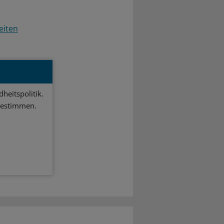
eiten
heitspolitik.
bestimmen.