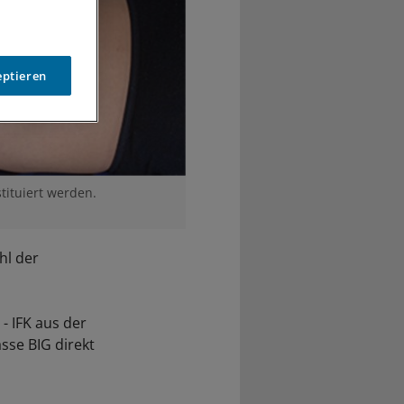
eptieren
tituiert werden.
hl der
- IFK aus der
se BIG direkt