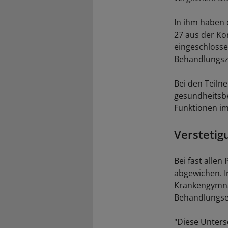
In ihm haben 
27 aus der Ko
eingeschlosse
Behandlungsz
Bei den Teiln
gesundheitsbe
Funktionen im
Verstetig
Bei fast alle
abgewichen. I
Krankengymnas
Behandlungsei
"Diese Unters