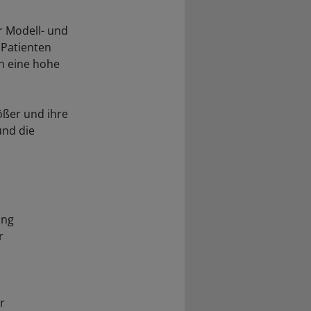
r Modell- und
 Patienten
n eine hohe
ößer und ihre
und die
ung
r
r