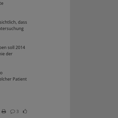
te
ichtlich, dass
Untersuchung
ben soll 2014
mie der
so
elcher Patient
3