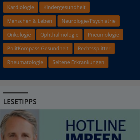
Kardiologie
Kindergesundheit
Menschen & Leben
Neurologie/Psychiatrie
Onkologie
Ophthalmologie
Pneumologie
PolitKompass Gesundheit
Rechtssplitter
Rheumatologie
Seltene Erkrankungen
LESETIPPS