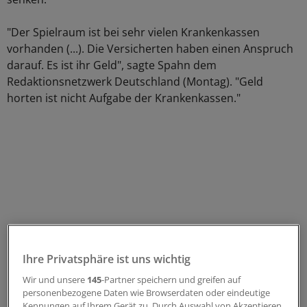
"Der Spielraum ist bei sehr vielen Krankenkassen
vorhanden (...). Die Versicherten haben einen Anspruch
darauf. Es ist ihr Geld", sagte Spahn dem
Redaktionsnetzwerk Deutschland (Montag). "Geld
horten ist nicht Aufgabe der Krankenkassen."
Ihre Privatsphäre ist uns wichtig
Wir und unsere
145
-Partner speichern und greifen auf
personenbezogene Daten wie Browserdaten oder eindeutige
Kennungen auf Ihrem Gerät zu. Durch Auswahl von Akzeptieren