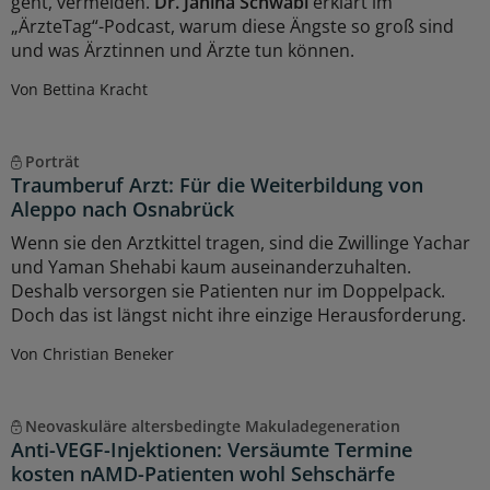
geht, vermeiden.
Dr. Janina Schwabl
erklärt im
„ÄrzteTag“-Podcast, warum diese Ängste so groß sind
und was Ärztinnen und Ärzte tun können.
Von Bettina Kracht
Porträt
Traumberuf Arzt: Für die Weiterbildung von
Aleppo nach Osnabrück
Wenn sie den Arztkittel tragen, sind die Zwillinge Yachar
und Yaman Shehabi kaum auseinanderzuhalten.
Deshalb versorgen sie Patienten nur im Doppelpack.
Doch das ist längst nicht ihre einzige Herausforderung.
Von Christian Beneker
Neovaskuläre altersbedingte Makuladegeneration
Anti-VEGF-Injektionen: Versäumte Termine
kosten nAMD-Patienten wohl Sehschärfe