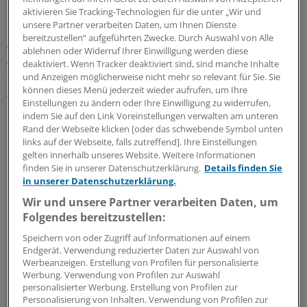
Die gesetzlichen Kassen hatten allein 2017 einen
aktivieren Sie Tracking-Technologien für die unter „Wir und
Überschuss von 3,15 Milliarden Euro erzielt.
Die
unsere Partner verarbeiten Daten, um Ihnen Dienste
bereitzustellen“ aufgeführten Zwecke. Durch Auswahl von Alle
gesetzliche Krankenversicherung verfügt über ein
ablehnen oder Widerruf Ihrer Einwilligung werden diese
Geldpolster von mehr als 28 Milliarden Euro.
Die
deaktiviert. Wenn Tracker deaktiviert sind, sind manche Inhalte
Bundesbank prognostiziert auch für das Jahr 2018 einen
und Anzeigen möglicherweise nicht mehr so relevant für Sie. Sie
können dieses Menü jederzeit wieder aufrufen, um Ihre
GKV-Überschuss.
Einstellungen zu ändern oder Ihre Einwilligung zu widerrufen,
indem Sie auf den Link Voreinstellungen verwalten am unteren
Das Potenzial für Beitragssatzsenkungen sei bislang
Rand der Webseite klicken [oder das schwebende Symbol unten
nicht ausgeschöpft worden, hatte das Ministerium
links auf der Webseite, falls zutreffend]. Ihre Einstellungen
gelten innerhalb unseres Website. Weitere Informationen
bereits im März geurteilt.
finden Sie in unserer Datenschutzerklärung.
Details finden Sie
in unserer Datenschutzerklärung.
Senkung um 0,3 Prozentpunkte?
Wir und unsere Partner verarbeiten Daten, um
Folgendes bereitzustellen:
Das Redaktionsnetzwerk Deutschland berichtete, laut
Ministerium seien Beitragssenkungen um
Speichern von oder Zugriff auf Informationen auf einem
Endgerät. Verwendung reduzierter Daten zur Auswahl von
durchschnittlich 0,3 Prozentpunkte möglich. Das
Werbeanzeigen. Erstellung von Profilen für personalisierte
entspreche einer Entlastung um 4,4 Milliarden Euro –
Werbung. Verwendung von Profilen zur Auswahl
rund 80 Euro pro Kassenmitglied.
personalisierter Werbung. Erstellung von Profilen zur
Personalisierung von Inhalten. Verwendung von Profilen zur