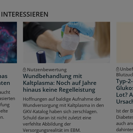
 INTERESSIEREN
Unbef
Nutzenbewertung
Blutzuc
pas
Wundbehandlung mit
Typ-2-
hten
Kaltplasma: Noch auf Jahre
Gluko
hinaus keine Regelleistung
aucht
Lot? 
asierten
Hoffnungen auf baldige Aufnahme der
Ursac
pfung
Wundversorgung mit Kaltplasma in den
elte
Ist der 
GKV-Katalog haben sich zerschlagen.
n.
Diabetes
Schuld daran ist nicht zuletzt eine
auch an
verfehlte Abbildung der
dahinter
Versorgungsrealität im EBM.