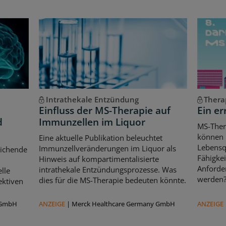
Intrathekale Entzündung
Thera
Einfluss der MS-Therapie auf
Ein er
d
Immunzellen im Liquor
MS-Ther
können l
Eine aktuelle Publikation beleuchtet
Lebensqu
Immunzellveränderungen im Liquor als
eichende
Fähigkei
Hinweis auf kompartimentalisierte
d
Anforde
intrathekale Entzündungsprozesse. Was
lle
werden
dies für die MS-Therapie bedeuten könnte.
ektiven
 GmbH
ANZEIGE
|
Merck Healthcare Germany GmbH
ANZEIGE