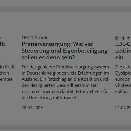
z
OECD-Studie
Lipi
ft:
Primärversorgung: Wie viel
LDL-C
t
Steuerung und Eigenbeteiligung
Leitli
sollen es denn sein?
ein
in Kraft
Für das geplante Primärversorgungssystem
Die aktu
schon
in Deutschland gibt es viele Erfahrungen im
Dyslipid
herapie
Ausland. Ein Ratschlag an die Koalition und
europäi
den designierten Gesundheitsminister
Cholest
Carsten Linnemann lautet: Bitte viel Zeit für
Fokus.
die Umsetzung mitbringen!
28.07.2026
21.07.2