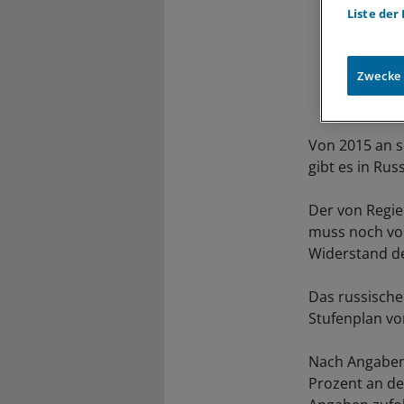
Liste der
Zwecke
Von 2015 an s
gibt es in Rus
Der von Regie
muss noch vo
Widerstand de
Das russische
Stufenplan vor
Nach Angaben
Prozent an der