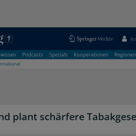
An
swissen
Podcasts
Specials
Kooperationen
Regionen
ernational
nd plant schärfere Tabakgese