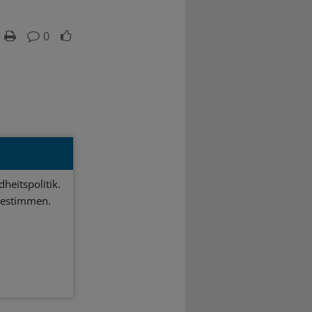
0
heitspolitik.
bestimmen.