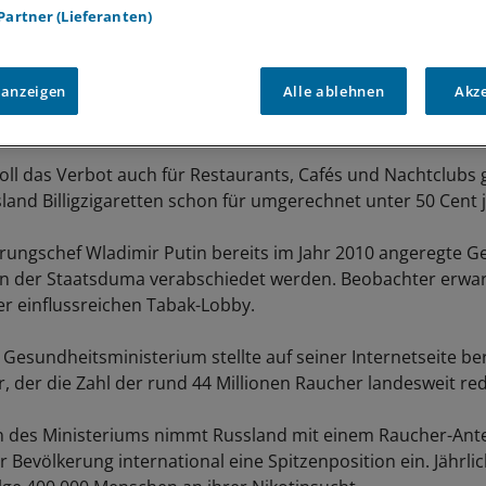
 Partner (Lieferanten)
 anzeigen
Alle ablehnen
Akz
oll das Verbot auch für Restaurants, Cafés und Nachtclubs g
sland Billigzigaretten schon für umgerechnet unter 50 Cent 
rungschef Wladimir Putin bereits im Jahr 2010 angeregte G
n der Staatsduma verabschiedet werden. Beobachter erwar
r einflussreichen Tabak-Lobby.
 Gesundheitsministerium stellte auf seiner Internetseite be
, der die Zahl der rund 44 Millionen Raucher landesweit red
 des Ministeriums nimmt Russland mit einem Raucher-Ante
 Bevölkerung international eine Spitzenposition ein. Jährli