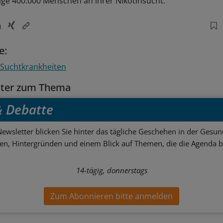
ge 400.000 Menschen an ihrer Nikotinsucht.
e:
Suchtkrankheiten
tter zum Thema
 & Debatte
ewsletter blicken Sie hinter das tägliche Geschehen in der Gesund
sen, Hintergründen und einem Blick auf Themen, die die Agenda 
14-tägig, donnerstags
Zum Abonnieren bitte anmelden