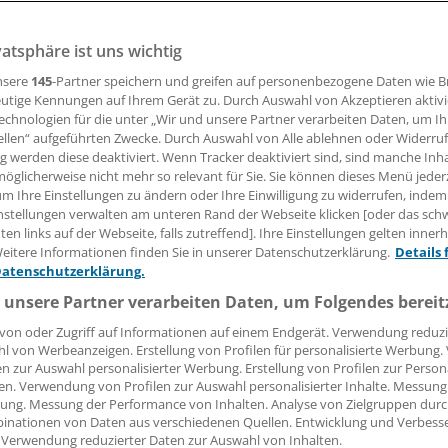
14.08.2011, 11:00 Uhr
vatsphäre ist uns wichtig
nsere
145
-Partner speichern und greifen auf personenbezogene Daten wie 
utige Kennungen auf Ihrem Gerät zu. Durch Auswahl von Akzeptieren aktivi
echnologien für die unter „Wir und unsere Partner verarbeiten Daten, um I
). Russland sagt Millionen Rauchern den Kampf an und will
ellen“ aufgeführten Zwecke. Durch Auswahl von Alle ablehnen oder Widerruf
 Tabakgesetz seiner Geschichte verabschieden. Künftig wer
ng werden diese deaktiviert. Wenn Tracker deaktiviert sind, sind manche Inh
 das Rauchen nur noch zu Hause und auf der Straße erlaubt
öglicherweise nicht mehr so relevant für Sie. Sie können dieses Menü jeder
ussische Medien am 13. August.
um Ihre Einstellungen zu ändern oder Ihre Einwilligung zu widerrufen, indem
nstellungen verwalten am unteren Rand der Webseite klicken [oder das sc
en links auf der Webseite, falls zutreffend]. Ihre Einstellungen gelten inner
sieht das Gesetz vor, Werbung und Verkauf deutlich einzu
eitere Informationen finden Sie in unserer Datenschutzerklärung.
Details 
r Zigaretten zu erhöhen. Von 2014 soll das Rauchen in Fernz
Datenschutzerklärung.
 Schiffen verboten werden.
 unsere Partner verarbeiten Daten, um Folgendes bereit
von oder Zugriff auf Informationen auf einem Endgerät. Verwendung reduzi
l von Werbeanzeigen. Erstellung von Profilen für personalisierte Werbung
en zur Auswahl personalisierter Werbung. Erstellung von Profilen zur Person
en. Verwendung von Profilen zur Auswahl personalisierter Inhalte. Messung
ung. Messung der Performance von Inhalten. Analyse von Zielgruppen durch
inationen von Daten aus verschiedenen Quellen. Entwicklung und Verbess
 Verwendung reduzierter Daten zur Auswahl von Inhalten.