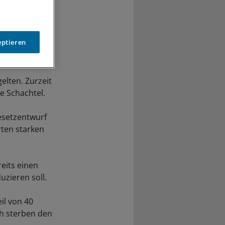
eptieren
elten. Zurzeit
je Schachtel.
esetzentwurf
ten starken
reits einen
uzieren soll.
il von 40
ch sterben den