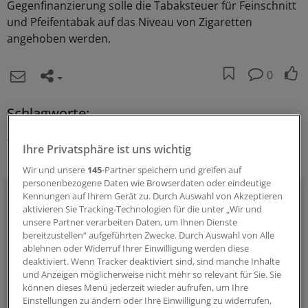
Gegenfinanzierung solle die Tabaksteuer für Feinschnitt
und Pfeifentabak auf das Niveau von Zigaretten
angehoben werden.
0
Schlagworte:
Berufspolitik
Ihre Privatsphäre ist uns wichtig
Ihr Newsletter zum Thema
Wir und unsere
145
-Partner speichern und greifen auf
personenbezogene Daten wie Browserdaten oder eindeutige
Politik & Debatte
Kennungen auf Ihrem Gerät zu. Durch Auswahl von Akzeptieren
aktivieren Sie Tracking-Technologien für die unter „Wir und
Mit diesem Newsletter blicken Sie hinter das tägliche
unsere Partner verarbeiten Daten, um Ihnen Dienste
bereitzustellen“ aufgeführten Zwecke. Durch Auswahl von Alle
Geschehen in der Gesundheitspolitik. Mit Analysen,
ablehnen oder Widerruf Ihrer Einwilligung werden diese
Hintergründen und einem Blick auf Themen, die die Agenda
deaktiviert. Wenn Tracker deaktiviert sind, sind manche Inhalte
bestimmen.
und Anzeigen möglicherweise nicht mehr so relevant für Sie. Sie
können dieses Menü jederzeit wieder aufrufen, um Ihre
Einstellungen zu ändern oder Ihre Einwilligung zu widerrufen,