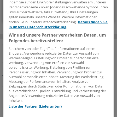
14-tägig, donnerstags
indem Sie auf den Link Voreinstellungen verwalten am unteren
Rand der Webseite klicken [oder das schwebende Symbol unten
links auf der Webseite, falls zutreffend]. Ihre Einstellungen
Zum Abonnieren bitte anmelden
gelten innerhalb unseres Website. Weitere Informationen
finden Sie in unserer Datenschutzerklärung.
Details finden Sie
in unserer Datenschutzerklärung.
Wir und unsere Partner verarbeiten Daten, um
Folgendes bereitzustellen:
Speichern von oder Zugriff auf Informationen auf einem
MEHR ZUM THEMA
Endgerät. Verwendung reduzierter Daten zur Auswahl von
Werbeanzeigen. Erstellung von Profilen für personalisierte
GKV-Spargesetz
Werbung. Verwendung von Profilen zur Auswahl
Sparliste der KBV: So hoch könnten die Verluste
personalisierter Werbung. Erstellung von Profilen zur
jeder Praxis sein
Personalisierung von Inhalten. Verwendung von Profilen zur
Auswahl personalisierter Inhalte. Messung der Werbeleistung.
Die Kassenärztliche Bundesvereinigung hat eine Liste
Messung der Performance von Inhalten. Analyse von
vorgelegt, in der sie die möglichen finanziellen Folgen
Zielgruppen durch Statistiken oder Kombinationen von Daten
aus verschiedenen Quellen. Entwicklung und Verbesserung der
des GKV-Spargesetzes pro Ärztin bzw. Arzt auflistet. Die
Angebote. Verwendung reduzierter Daten zur Auswahl von
Unterschiede zwischen Haus- und Fachärzten sind groß.
Inhalten.
Liste der Partner (Lieferanten)
05.08.2026