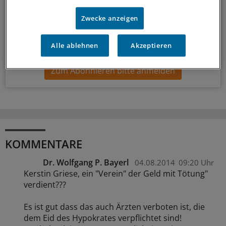
Hintergründen und einem Blick auf Themen, die die Agenda
bestimmen.
Zwecke anzeigen
14-tägig, donnerstags
Alle ablehnen
Akzeptieren
Zum Abonnieren bitte anmelden
KOMMENTARE
Dr. Wolfgang P. Bayerl
04.08.2014
09:20 Uhr
Kerstin Griese, ein "Verein" der Geld mit Tötung"
verdient???
Es ist gut dass das auch Ärzten verboten ist, die
dem Eid des Hypokrates verpflichtet sind!