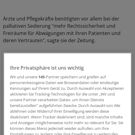
Ärzte und Pflegekräfte benötigten vor allem bei der
palliativen Sedierung "mehr Rechtssicherheit und
Freiräume für Abwägungen mit ihren Patienten und
deren Vertrauten", sagte sie der Zeitung.
Mit Grieses Vorstoß ist das Ringen um eine eigene
Position derer im Bundestag eröffnet, die gegen ein
Ihre Privatsphäre ist uns wichtig
strafbewehrtes Suizid-Verbot votieren, wie es CDU und
CSU befürworten. Im April haben sich Union und SPD
Wir und unsere
145
-Partner speichern und greifen auf
personenbezogene Daten wie Browserdaten oder eindeutige
auf einen
Fahrplan für die Beratung eines Gesetzes zur
Kennungen auf Ihrem Gerät zu. Durch Auswahl von Akzeptieren
Sterbehilfe
verständigt.
aktivieren Sie Tracking-Technologien für die unter „Wir und
unsere Partner verarbeiten Daten, um Ihnen Dienste
Danach sollen sich die Abgeordneten - ohne
bereitzustellen“ aufgeführten Zwecke. Durch Auswahl von Alle
ablehnen oder Widerruf Ihrer Einwilligung werden diese
Fraktionszwang - im zweiten Halbjahr auf
deaktiviert. Wenn Tracker deaktiviert sind, sind manche Inhalte
Gruppenanträge verständigen. Diese werden im ersten
und Anzeigen möglicherweise nicht mehr so relevant für Sie. Sie
Halbjahr 2015 diskutiert, auch Anhörungen sind geplant.
können dieses Menü jederzeit wieder aufrufen, um Ihre
Die Abstimmung im Bundestag ist für den Herbst 2015
Einstellungen zu ändern oder Ihre Einwilligung zu widerrufen,