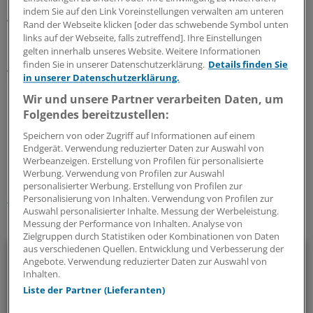
indem Sie auf den Link Voreinstellungen verwalten am unteren
geplant.
Rand der Webseite klicken [oder das schwebende Symbol unten
links auf der Webseite, falls zutreffend]. Ihre Einstellungen
Der Deutsche Ärztetag hat im Mai ein Verbot der
gelten innerhalb unseres Website. Weitere Informationen
gewerbsmäßigen Sterbehilfe begrüßt. "Organisierte
finden Sie in unserer Datenschutzerklärung.
Details finden Sie
in unserer Datenschutzerklärung.
Sterbehilfe ermöglicht kein Sterben in Würde", heißt es
in dem Vorstandsantrag.
(fst)
Wir und unsere Partner verarbeiten Daten, um
Folgendes bereitzustellen:
1
Speichern von oder Zugriff auf Informationen auf einem
Endgerät. Verwendung reduzierter Daten zur Auswahl von
Werbeanzeigen. Erstellung von Profilen für personalisierte
Schlagworte:
Werbung. Verwendung von Profilen zur Auswahl
personalisierter Werbung. Erstellung von Profilen zur
Sterbebegleitung / Sterbehilfe
Personalisierung von Inhalten. Verwendung von Profilen zur
Auswahl personalisierter Inhalte. Messung der Werbeleistung.
Ihr Newsletter zum Thema
Messung der Performance von Inhalten. Analyse von
Zielgruppen durch Statistiken oder Kombinationen von Daten
aus verschiedenen Quellen. Entwicklung und Verbesserung der
Politik & Debatte
Angebote. Verwendung reduzierter Daten zur Auswahl von
Inhalten.
Mit diesem Newsletter blicken Sie hinter das tägliche
Liste der Partner (Lieferanten)
Geschehen in der Gesundheitspolitik. Mit Analysen,