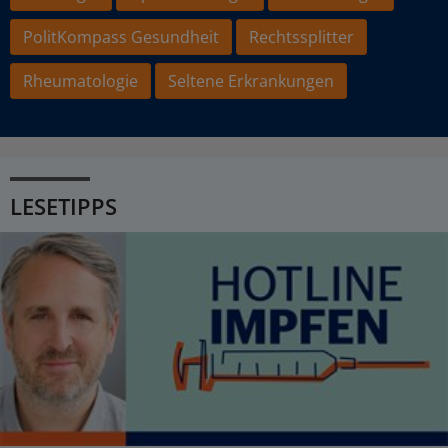
PolitKompass Gesundheit
Rechtssplitter
Rheumatologie
Seltene Erkrankungen
LESETIPPS