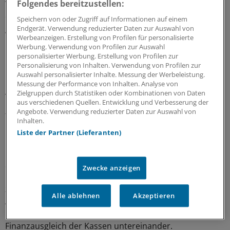
Folgendes bereitzustellen:
Versicherten unter ihren Fittichen. Im BKK-System zu
dem auch noch mehr als 50 geschlossene Kassen
Speichern von oder Zugriff auf Informationen auf einem
gehören, machen die vier größten Kassen etwa ein
Endgerät. Verwendung reduzierter Daten zur Auswahl von
Werbeanzeigen. Erstellung von Profilen für personalisierte
Drittel des gesamten Haftungsverbundes aus. Das
Werbung. Verwendung von Profilen zur Auswahl
Ersatzkassenlager ist von den großen Playern TK,
personalisierter Werbung. Erstellung von Profilen zur
Barmer und DAK geprägt. Kippe einer der Mitbewerber,
Personalisierung von Inhalten. Verwendung von Profilen zur
Auswahl personalisierter Inhalte. Messung der Werbeleistung.
müsste die Barmer mit 500 Millionen Euro im Jahr
Messung der Performance von Inhalten. Analyse von
gerade stehen. Wenn es zur Situation einer Haftung
Zielgruppen durch Statistiken oder Kombinationen von Daten
käme, wäre das System nicht in der Lage, die Haftung zu
aus verschiedenen Quellen. Entwicklung und Verbesserung der
Angebote. Verwendung reduzierter Daten zur Auswahl von
tragen, mutmaßt Straub. Als Wackelkandidat gilt in
Inhalten.
Kassenkreisen seit Jahren die DAK, die unter neuer
Liste der Partner (Lieferanten)
Führung einen Konsolidierungskurs eingeschlagen hat.
Straub forderte in Richtung Politik, die
Zwecke anzeigen
Kassenartenhaftung vollständig auf das Gesamtsystem
zu übertragen. Im Hintergrund schwingen dabei stets
Alle ablehnen
Akzeptieren
Ansprüche an eine Reform des Morbiditätsorientierten
Risikostrukturausgleichs mit, also an den
Finanzausgleich der Kassen untereinander.