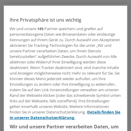
Ihre Privatsphäre ist uns wichtig
Wir und unsere
145
-Partner speichern und greifen auf
personenbezogene Daten wie Browserdaten oder eindeutige
Kennungen auf Ihrem Gerät zu. Durch Auswahl von Akzeptieren
aktivieren Sie Tracking-Technologien für die unter „Wir und
unsere Partner verarbeiten Daten, um Ihnen Dienste
bereitzustellen“ aufgeführten Zwecke. Durch Auswahl von Alle
ablehnen oder Widerruf Ihrer Einwilligung werden diese
deaktiviert. Wenn Tracker deaktiviert sind, sind manche Inhalte
und Anzeigen möglicherweise nicht mehr so relevant für Sie. Sie
können dieses Menü jederzeit wieder aufrufen, um Ihre
Einstellungen zu ändern oder Ihre Einwilligung zu widerrufen,
indem Sie auf den Link Voreinstellungen verwalten am unteren
Das System der Kassenarten sei auf den Ernstfall nicht
Rand der Webseite klicken [oder das schwebende Symbol unten
vorbereitet, sagte der Barmer-Chef. Die
links auf der Webseite, falls zutreffend]. Ihre Einstellungen
Haftungsverbünde könnten den Zusammenbruch
gelten innerhalb unseres Website. Weitere Informationen
großer Kassen nicht auffangen. In der Tat bestehen
finden Sie in unserer Datenschutzerklärung.
Details finden Sie
in unserer Datenschutzerklärung.
erhebliche Unwuchten innerhalb der Kassenlager. Die
IKK Classic hat rund 3,6 Millionen der 5,5 Millionen IKK-
Wir und unsere Partner verarbeiten Daten, um