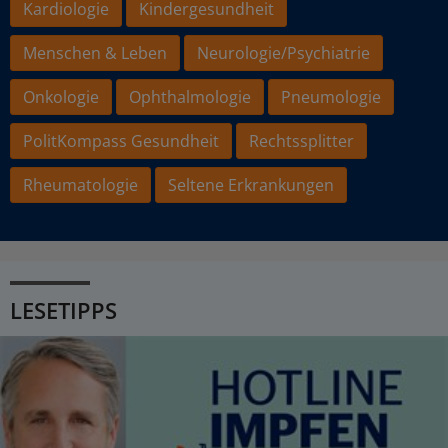
Kardiologie
Kindergesundheit
Menschen & Leben
Neurologie/Psychiatrie
Onkologie
Ophthalmologie
Pneumologie
PolitKompass Gesundheit
Rechtssplitter
Rheumatologie
Seltene Erkrankungen
LESETIPPS