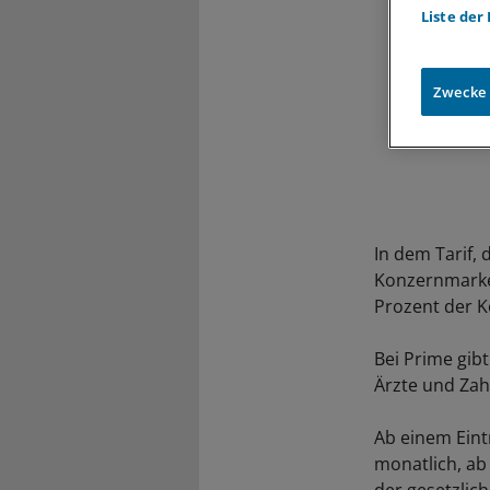
Liste der
Zwecke
In dem Tarif,
Konzernmarke 
Prozent der K
Bei Prime gib
Ärzte und Zahn
Ab einem Eintr
monatlich, ab