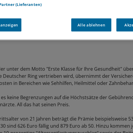
 Partner (Lieferanten)
 anzeigen
Alle ablehnen
Akz
 der unter dem Motto "Erste Klasse für Ihre Gesundheit" über
Deutscher Ring vertrieben wird, übernimmt der Versicher
osten in Bereichen wie Sehhilfen, Heilmittel oder Zahnbeh
t es keine Begrenzungen auf die Höchstsätze der Gebühre
ärzte. All das hat seinen Preis.
ittsalter von 21 Jahren beträgt die Prämie beispielsweise 5
 30 sind 626 Euro fällig und 879 Euro ab 50. Hinzu kommen 