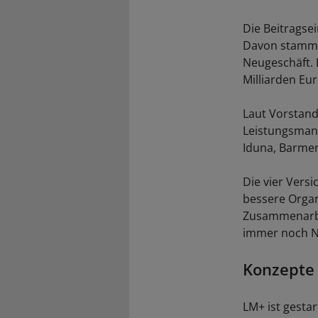
Die Beitragse
Davon stammte
Neugeschäft. 
Milliarden Eu
Laut Vorstand 
Leistungsmana
Iduna, Barmen
Die vier Versi
bessere Organ
Zusammenarbei
immer noch Ne
Konzepte 
LM+ ist gesta