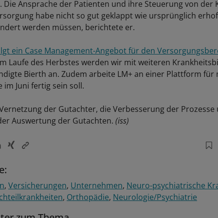
 Die Ansprache der Patienten und ihre Steuerung von der Kl
sorgung habe nicht so gut geklappt wie ursprünglich erhoff
ndert werden müssen, berichtete er.
lgt ein Case Management-Angebot für den Versorgungsber
Im Laufe des Herbstes werden wir mit weiteren Krankheitsb
ndigte Bierth an. Zudem arbeite LM+ an einer Plattform für
im Juni fertig sein soll.
die Vernetzung der Gutachter, die Verbesserung der Prozesse
der Auswertung der Gutachten.
(iss)
e:
en
Versicherungen
Unternehmen
Neuro-psychiatrische Kr
ichteilkrankheiten
Orthopädie
Neurologie/Psychiatrie
tter zum Thema