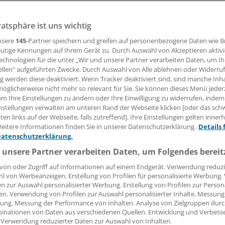
una meldet einen guten Start ihrer Leistungsmanagementges
vatsphäre ist uns wichtig
nsere
145
-Partner speichern und greifen auf personenbezogene Daten wie 
utige Kennungen auf Ihrem Gerät zu. Durch Auswahl von Akzeptieren aktivi
14.06.2018, 11:18 Uhr
echnologien für die unter „Wir und unsere Partner verarbeiten Daten, um I
ellen“ aufgeführten Zwecke. Durch Auswahl von Alle ablehnen oder Widerruf
ng werden diese deaktiviert. Wenn Tracker deaktiviert sind, sind manche Inh
öglicherweise nicht mehr so relevant für Sie. Sie können dieses Menü jeder
um Ihre Einstellungen zu ändern oder Ihre Einwilligung zu widerrufen, indem
nstellungen verwalten am unteren Rand der Webseite klicken [oder das sc
hrend viele private Krankenversicherer (PKV) versuchen, m
en links auf der Webseite, falls zutreffend]. Ihre Einstellungen gelten inner
n Tarifen neue Kunden zu gewinnen, setzt die Signal Iduna
eitere Informationen finden Sie in unserer Datenschutzerklärung.
Details 
cherung auf ein Angebot im Premium-Segment.
Datenschutzerklärung.
 unsere Partner verarbeiten Daten, um Folgendes bereit
ime" bietet ein umfassendes Leistungsangebot unter Verzich
von oder Zugriff auf Informationen auf einem Endgerät. Verwendung reduzi
gungen und den meisten sonst üblichen Begrenzungen bei d
l von Werbeanzeigen. Erstellung von Profilen für personalisierte Werbung
ahme.
en zur Auswahl personalisierter Werbung. Erstellung von Profilen zur Person
en. Verwendung von Profilen zur Auswahl personalisierter Inhalte. Messung
ung. Messung der Performance von Inhalten. Analyse von Zielgruppen durch
inationen von Daten aus verschiedenen Quellen. Entwicklung und Verbess
 Verwendung reduzierter Daten zur Auswahl von Inhalten.