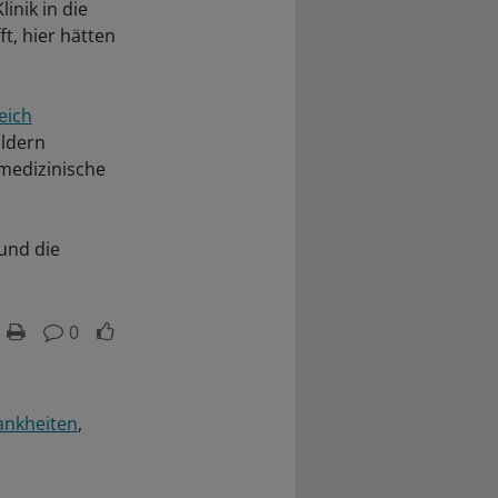
inik in die
t, hier hätten
eich
ildern
 medizinische
 und die
0
ankheiten