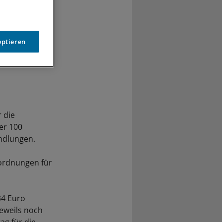
eptieren
 die
er 100
andlungen.
nordnungen für
34 Euro
jeweils noch