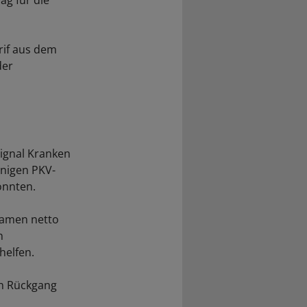
ag für die
rif aus dem
der
ignal Kranken
enigen PKV-
onnten.
 kamen netto
n
helfen.
en Rückgang