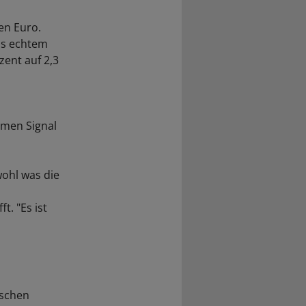
en Euro.
us echtem
zent auf 2,3
hmen Signal
wohl was die
. "Es ist
ischen