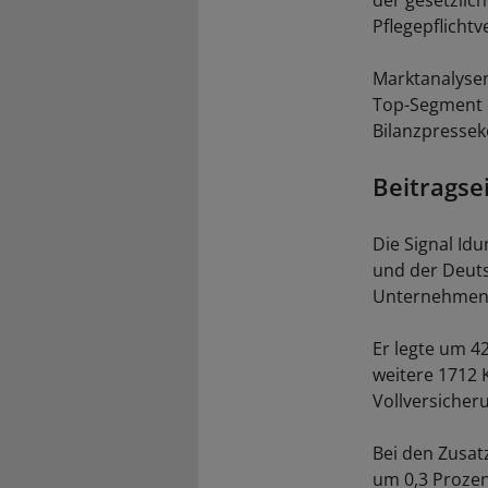
der gesetzlich
Pflegepflichtv
Marktanalysen
Top-Segment e
Bilanzpressek
Beitrags
Die Signal Id
und der Deuts
Unternehmen, 
Er legte um 4
weitere 1712 
Vollversicheru
Bei den Zusat
um 0,3 Prozen