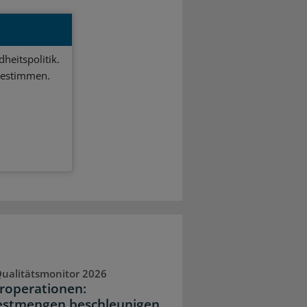
heitspolitik.
bestimmen.
ualitätsmonitor 2026
operationen:
stmengen beschleunigen