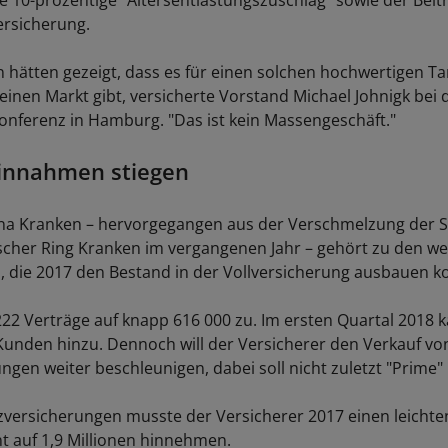
e 10-prozentige "Altersentlastungszuschlag" sowie der Beitr
ersicherung.
 hätten gezeigt, dass es für einen solchen hochwertigen Ta
inen Markt gibt, versicherte Vorstand Michael Johnigk bei 
onferenz in Hamburg. "Das ist kein Massengeschäft."
einnahmen stiegen
una Kranken – hervorgegangen aus der Verschmelzung der S
cher Ring Kranken im vergangenen Jahr – gehört zu den w
die 2017 den Bestand in der Vollversicherung ausbauen k
222 Verträge auf knapp 616 000 zu. Im ersten Quartal 2018
Kunden hinzu. Dennoch will der Versicherer den Verkauf vo
ngen weiter beschleunigen, dabei soll nicht zuletzt "Prime" 
zversicherungen musste der Versicherer 2017 einen leicht
t auf 1,9 Millionen hinnehmen.