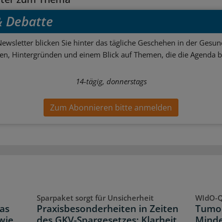
 & Debatte
ewsletter blicken Sie hinter das tägliche Geschehen in der Gesund
sen, Hintergründen und einem Blick auf Themen, die die Agenda 
14-tägig, donnerstags
Zum Abonnieren bitte anmelden
Sparpaket sorgt für Unsicherheit
WIdO-Q
as
Praxisbesonderheiten in Zeiten
Tumor
wie
des GKV-Spargesetzes: Klarheit
Minde