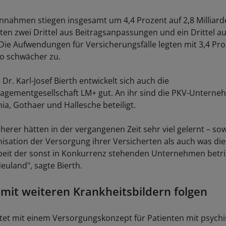
innahmen stiegen insgesamt um 4,4 Prozent auf 2,8 Milliard
n zwei Drittel aus Beitragsanpassungen und ein Drittel a
Die Aufwendungen für Versicherungsfälle legten mit 3,4 Pro
ro schwächer zu.
Dr. Karl-Josef Bierth entwickelt sich auch die
gementgesellschaft LM+ gut. An ihr sind die PKV-Unterne
ia, Gothaer und Hallesche beteiligt.
cherer hätten in der vergangenen Zeit sehr viel gelernt – so
isation der Versorgung ihrer Versicherten als auch was die
t der sonst in Konkurrenz stehenden Unternehmen betrifft
uland", sagte Bierth.
mit weiteren Krankheitsbildern folgen
rtet mit einem Versorgungskonzept für Patienten mit psych