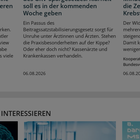
neren
soll es in der kommenden
die Z
Woche geben
Krebs
Ein Passus des
Der WId
rken.
Beitragssatzstabilisierungsgesetz sorgt für
mehrer
tler
Unruhe unter Ärztinnen und Ärzten. Stehen
steigen
rview
die Praxisbesonderheiten auf der Kippe?
Damit k
habe
Oder eher doch nicht? Kassenärzte und
weniger
s viele
Krankenkassen verhandeln.
Koopera
Bundesv
06.08.2026
06.08.2
 INTERESSIEREN