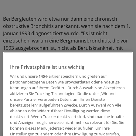
Bei Bergleuten wird etwa nur dann eine chronisch
obstruktive Bronchitis anerkannt, wenn sie nach dem 1.
Januar 1993 diagnostiziert wurde. "Es ist nicht
einzusehen, warum eine Bergmannsbronchitis, die vor
1993 ausgebrochen ist, nicht als Berufskrankheit mit
allen dazugehörigen Sozialleistungen anerkannt wird,
obwohl ihre Ursache nachweislich auf den ausgeübten
Ihre Privatsphäre ist uns wichtig
Beruf zurückzuführen ist", sagte Laumann.
Wir und unsere
145
-Partner speichern und greifen auf
personenbezogene Daten wie Browserdaten oder eindeutige
0
Kennungen auf Ihrem Gerät zu. Durch Auswahl von Akzeptieren
aktivieren Sie Tracking-Technologien für die unter „Wir und
unsere Partner verarbeiten Daten, um Ihnen Dienste
Schlagworte:
bereitzustellen“ aufgeführten Zwecke. Durch Auswahl von Alle
ablehnen oder Widerruf Ihrer Einwilligung werden diese
Berufspolitik
deaktiviert. Wenn Tracker deaktiviert sind, sind manche Inhalte
und Anzeigen möglicherweise nicht mehr so relevant für Sie. Sie
Ihr Newsletter zum Thema
können dieses Menü jederzeit wieder aufrufen, um Ihre
Einstellungen zu ändern oder Ihre Einwilligung zu widerrufen,