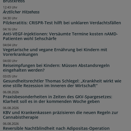
Brustkrebs
12:43 Uhr
Ärztlicher Hitzehass
04:30 Uhr
Pilzkeratitis: CRISPR-Test hilft bei unklaren Verdachtsfällen
04:16 Uhr
Anti-VEGF-Injektionen: Versäumte Termine kosten nAMD-
Patienten wohl Sehschärfe
04:04 Uhr
Vegetarische und vegane Ernährung bei Kindern mit
Vorerkrankungen
04:00 Uhr
Reiseimpfungen bei Kindern: Müssen Abstandsregeln
eingehalten werden?
03:05 Uhr
Gesundheitsrechtler Thomas Schlegel: „Krankheit wirkt wie
eine stille Rezession im Inneren der Wirtschaft“
06.08.2026
Praxisbesonderheiten in Zeiten des GKV-Spargesetzes:
Klarheit soll es in der kommenden Woche geben
06.08.2026
KBV und Krankenkassen präzisieren die neuen Regeln zur
Cannabistherapie
06.08.2026
Reversible Nachtblindheit nach Adipositas-Operation