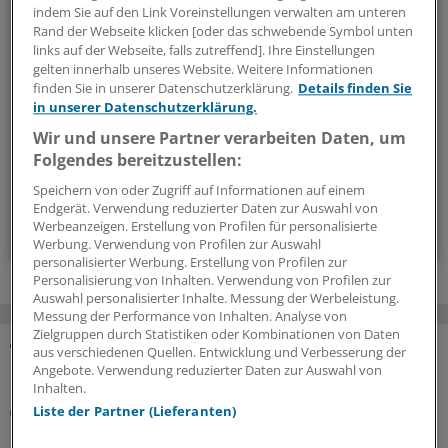
Politik & Debatte
indem Sie auf den Link Voreinstellungen verwalten am unteren
Rand der Webseite klicken [oder das schwebende Symbol unten
Mit diesem Newsletter blicken Sie hinter das tägliche
links auf der Webseite, falls zutreffend]. Ihre Einstellungen
gelten innerhalb unseres Website. Weitere Informationen
Geschehen in der Gesundheitspolitik. Mit Analysen,
finden Sie in unserer Datenschutzerklärung.
Details finden Sie
Hintergründen und einem Blick auf Themen, die die Agenda
in unserer Datenschutzerklärung.
bestimmen.
Wir und unsere Partner verarbeiten Daten, um
Folgendes bereitzustellen:
14-tägig, donnerstags
Speichern von oder Zugriff auf Informationen auf einem
Endgerät. Verwendung reduzierter Daten zur Auswahl von
Zum Abonnieren bitte anmelden
Werbeanzeigen. Erstellung von Profilen für personalisierte
Werbung. Verwendung von Profilen zur Auswahl
personalisierter Werbung. Erstellung von Profilen zur
Personalisierung von Inhalten. Verwendung von Profilen zur
Auswahl personalisierter Inhalte. Messung der Werbeleistung.
Messung der Performance von Inhalten. Analyse von
Zielgruppen durch Statistiken oder Kombinationen von Daten
aus verschiedenen Quellen. Entwicklung und Verbesserung der
MEHR ZUM THEMA
Angebote. Verwendung reduzierter Daten zur Auswahl von
Inhalten.
Notfallversorgung
Liste der Partner (Lieferanten)
Neuer Bereitschaftsdienst in Nordrhein ist ein