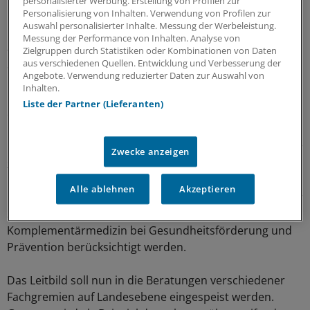
personalisierter Werbung. Erstellung von Profilen zur
Personalisierung von Inhalten. Verwendung von Profilen zur
Auswahl personalisierter Inhalte. Messung der Werbeleistung.
Oder dass die Aus-, Fort- und Weiterbildung den sich
Messung der Performance von Inhalten. Analyse von
ändernden Anforderungen mit Blick auf
Zielgruppen durch Statistiken oder Kombinationen von Daten
Schmerzversorgung, Altersmedizin und
aus verschiedenen Quellen. Entwicklung und Verbesserung der
Angebote. Verwendung reduzierter Daten zur Auswahl von
Palliativversorgung Rechnung tragen müsse.
Inhalten.
Eingeflossen in das Leitbild-Papier sind auch Ergebnisse
Liste der Partner (Lieferanten)
eines Bürgerdialogs im September 2013.
Die dort formulierten Leitsätze finden sich allerdings nur
Zwecke anzeigen
zum Teil in der endgültigen Fassung des
Gesundheitsleitbilds wieder. So war beispielsweise im
Alle ablehnen
Akzeptieren
Rahmen des Bürgerdialogs gefordert worden, neben der
Schulmedizin solle ergänzend auch die
Komplementärmedizin bei Gesundheitsförderung und
Prävention berücksichtigt werden.
Das Leitbild soll nun in die Beratungen verschiedener
Fachgremien auf Landesebene eingespeist werden.