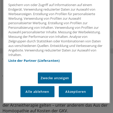
bestimmen.
Speichern von oder Zugriff auf Informationen auf einem
Endgerät. Verwendung reduzierter Daten zur Auswahl von
Werbeanzeigen. Erstellung von Profilen für personalisierte
14-tägig, donnerstags
Werbung. Verwendung von Profilen zur Auswahl
personalisierter Werbung. Erstellung von Profilen zur
Personalisierung von Inhalten. Verwendung von Profilen zur
Zum Abonnieren bitte anmelden
Auswahl personalisierter Inhalte. Messung der Werbeleistung.
Messung der Performance von Inhalten. Analyse von
Zielgruppen durch Statistiken oder Kombinationen von Daten
aus verschiedenen Quellen. Entwicklung und Verbesserung der
Angebote. Verwendung reduzierter Daten zur Auswahl von
Inhalten.
Liste der Partner (Lieferanten)
MEHR ZUM THEMA
Beitragssatzstabilisierungsgesetz
Zwecke anzeigen
GKV-Spargesetz tritt in Kraft: Welche Neuerungen
sofort greifen
Alle ablehnen
Akzeptieren
Das umstrittene GKV-Spargesetz ist in Kraft getreten.
Das bedeutet auch, dass schon jetzt einige Regelungen
der Arzneitherapie gelten – unter anderem das Aus der
Homöopathie auf Kosten der GKV.