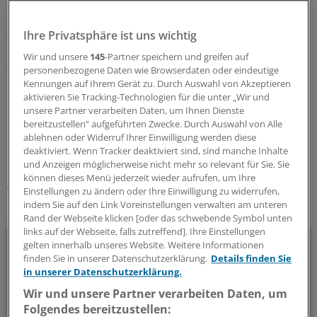
machte und sich seitdem in der Armutsbekämpfung
engagiert, forderte mehr finanzielle Anstrengungen der
Ihre Privatsphäre ist uns wichtig
reichen Länder. "Wir können ein Ende von Aids
Wir und unsere
145
-Partner speichern und greifen auf
erreichen. Es ist schändlich, wenn dies auf den letzten
personenbezogene Daten wie Browserdaten oder eindeutige
Metern nicht finanziert wird."
(dpa)
Kennungen auf Ihrem Gerät zu. Durch Auswahl von Akzeptieren
aktivieren Sie Tracking-Technologien für die unter „Wir und
unsere Partner verarbeiten Daten, um Ihnen Dienste
0
bereitzustellen“ aufgeführten Zwecke. Durch Auswahl von Alle
ablehnen oder Widerruf Ihrer Einwilligung werden diese
deaktiviert. Wenn Tracker deaktiviert sind, sind manche Inhalte
Schlagworte:
und Anzeigen möglicherweise nicht mehr so relevant für Sie. Sie
können dieses Menü jederzeit wieder aufrufen, um Ihre
International
AIDS / HIV
Suchtkrankheiten
Einstellungen zu ändern oder Ihre Einwilligung zu widerrufen,
indem Sie auf den Link Voreinstellungen verwalten am unteren
Ihr Newsletter zum Thema
Rand der Webseite klicken [oder das schwebende Symbol unten
links auf der Webseite, falls zutreffend]. Ihre Einstellungen
Politik & Debatte
gelten innerhalb unseres Website. Weitere Informationen
finden Sie in unserer Datenschutzerklärung.
Details finden Sie
Mit diesem Newsletter blicken Sie hinter das tägliche
in unserer Datenschutzerklärung.
Geschehen in der Gesundheitspolitik. Mit Analysen,
Wir und unsere Partner verarbeiten Daten, um
Hintergründen und einem Blick auf Themen, die die Agenda
Folgendes bereitzustellen: