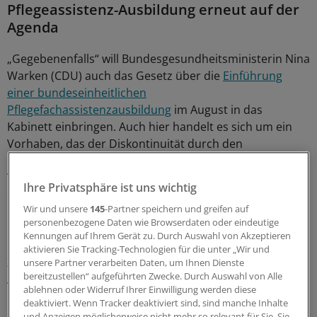
Pflegeassistenz-Ausbildung erneut auf der
Agenda
„Gegebenenfalls“ will Bundesgesundheitsministerin Nina
Warken (CDU) auch das Gesetz über die
Einführung
einer bundeseinheitlichen
Pflegefachassistenzausbildung
im August in das
Kabinett einbringen. Auch hier handelt es sich um ein
Vorhaben, das der Diskontinuität durch den
Koalitionsbruch anheimgefallen ist. Nach seiner
Verabschiedung durch das Scholz-Kabinett im
Ihre Privatsphäre ist uns wichtig
September 2024 wurde das Vorhaben bis zur ersten
Wir und unsere
145
-Partner speichern und greifen auf
Bundestagslesung im Dezember vorangetrieben – und
personenbezogene Daten wie Browserdaten oder eindeutige
blieb dann doch liegen.
Kennungen auf Ihrem Gerät zu. Durch Auswahl von Akzeptieren
aktivieren Sie Tracking-Technologien für die unter „Wir und
Ziel war es, die bislang 27 unterschiedlichen
unsere Partner verarbeiten Daten, um Ihnen Dienste
bereitzustellen“ aufgeführten Zwecke. Durch Auswahl von Alle
Ausbildungen in 16 Bundesländern durch eine
ablehnen oder Widerruf Ihrer Einwilligung werden diese
bundeseinheitliche Ausbildung zu ersetzen. Diese sollte
deaktiviert. Wenn Tracker deaktiviert sind, sind manche Inhalte
grundsätzlich 18 Monate dauern, bei Berufserfahrung
und Anzeigen möglicherweise nicht mehr so relevant für Sie. Sie