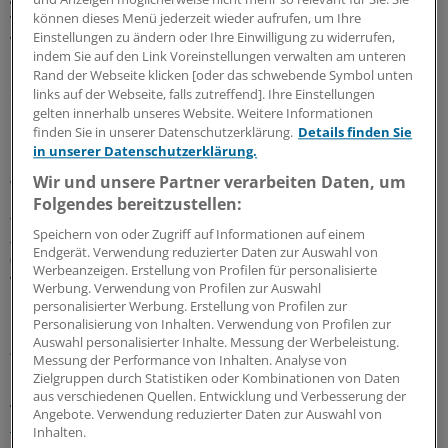
war eine Verkürzung auf zwölf Monate geplant.
können dieses Menü jederzeit wieder aufrufen, um Ihre
Einstellungen zu ändern oder Ihre Einwilligung zu widerrufen,
Voraussetzung für die Ausbildung war ein
indem Sie auf den Link Voreinstellungen verwalten am unteren
Hauptschulabschluss. Bewerber ohne Schulabschluss
Rand der Webseite klicken [oder das schwebende Symbol unten
sollte die Zulassung ermöglicht werden, wenn eine
links auf der Webseite, falls zutreffend]. Ihre Einstellungen
positive Prognose der Pflegeschule vorlag.
gelten innerhalb unseres Website. Weitere Informationen
finden Sie in unserer Datenschutzerklärung.
Details finden Sie
in unserer Datenschutzerklärung.
Bei der jüngsten Gesundheitsministerkonferenz in
Wir und unsere Partner verarbeiten Daten, um
Weimar hatte Warken angekündigt, zeitnah soll die
Folgendes bereitzustellen:
Fortschreibung des
Krankenhausversorgungsverbesserungs-Gesetzes
Speichern von oder Zugriff auf Informationen auf einem
Endgerät. Verwendung reduzierter Daten zur Auswahl von
(KHVVG) im Bundeskabinett verabschiedet werden – der
Werbeanzeigen. Erstellung von Profilen für personalisierte
Vorhabenplan gibt jetzt September als das Ziel an.
Werbung. Verwendung von Profilen zur Auswahl
personalisierter Werbung. Erstellung von Profilen zur
Personalisierung von Inhalten. Verwendung von Profilen zur
ÖGD-Gesetz und Gesundes-Herz-Gesetz
Auswahl personalisierter Inhalte. Messung der Werbeleistung.
fehlen in der Liste
Messung der Performance von Inhalten. Analyse von
Zielgruppen durch Statistiken oder Kombinationen von Daten
aus verschiedenen Quellen. Entwicklung und Verbesserung der
Alle weiteren
Restanten aus der zerbrochenen Ampel-
Angebote. Verwendung reduzierter Daten zur Auswahl von
Koalition
sind gegenwärtig noch nicht terminiert: Zu den
Inhalten.