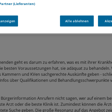
 Partner (Lieferanten)
 anzeigen
Alle ablehnen
Akz
henden geht es darum zu erfahren, was es mit ihrer Krankhe
ie besten Voraussetzungen hat, sie adäquat zu behandeln. 
ls Kammern und KVen sachgerechte Auskünfte geben - schlie
e Infos über Qualifikationen und Behandlungsschwerpunkte 
 Bürgerinformation Anrufern nicht sagen, wer auf einem b
te Arzt oder die beste Klinik ist. Zumindest können die Ärz
chtete Suche geben. Die große Resonanz auf das Angebot zeig