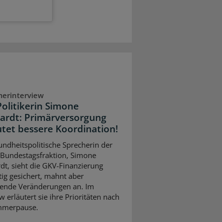
erinterview
olitikerin Simone
ardt: Primärversorgung
tet bessere Koordination!
undheitspolitische Sprecherin der
Bundestagsfraktion, Simone
dt, sieht die GKV-Finanzierung
stig gesichert, mahnt aber
ifende Veränderungen an. Im
w erläutert sie ihre Prioritäten nach
mmerpause.