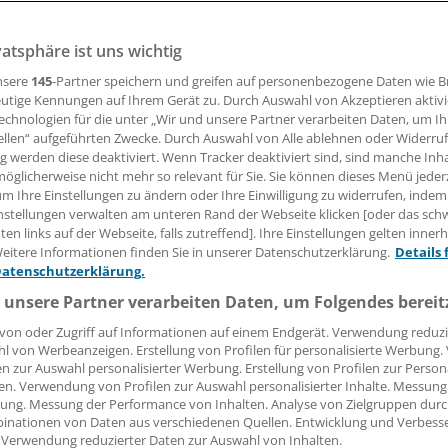
vatsphäre ist uns wichtig
se Schlingensiepen
nsere
145
-Partner speichern und greifen auf personenbezogene Daten wie 
utige Kennungen auf Ihrem Gerät zu. Durch Auswahl von Akzeptieren aktivi
06.10.2008, 05:00 Uhr
echnologien für die unter „Wir und unsere Partner verarbeiten Daten, um I
ellen“ aufgeführten Zwecke. Durch Auswahl von Alle ablehnen oder Widerruf
ng werden diese deaktiviert. Wenn Tracker deaktiviert sind, sind manche Inh
öglicherweise nicht mehr so relevant für Sie. Sie können dieses Menü jeder
um Ihre Einstellungen zu ändern oder Ihre Einwilligung zu widerrufen, indem
einsamen Bürgerinformation zeigen die Ärztekammer und d
nstellungen verwalten am unteren Rand der Webseite klicken [oder das sc
e Vereinigung in Westfalen-Lippe Flagge. Sie positionieren s
en links auf der Webseite, falls zutreffend]. Ihre Einstellungen gelten inner
eitere Informationen finden Sie in unserer Datenschutzerklärung.
Details 
nvertreter der Ärzteschaft, sondern auch als Ansprechpartne
Datenschutzerklärung.
lichkeit, wenn es um Fragen der Gesundheitsversorgung geh
 unsere Partner verarbeiten Daten, um Folgendes bereit
onsbedürfnis der Menschen wächst rapide, doch oft genug f
von oder Zugriff auf Informationen auf einem Endgerät. Verwendung reduzi
l von Werbeanzeigen. Erstellung von Profilen für personalisierte Werbung
chts einer Flut von Fakten. Es ist gut, dass Ärzte bei dieser
en zur Auswahl personalisierter Werbung. Erstellung von Profilen zur Person
suche das Feld nicht allein anderen Anbietern überlassen.
en. Verwendung von Profilen zur Auswahl personalisierter Inhalte. Messung
ung. Messung der Performance von Inhalten. Analyse von Zielgruppen durch
inationen von Daten aus verschiedenen Quellen. Entwicklung und Verbess
 Verwendung reduzierter Daten zur Auswahl von Inhalten.