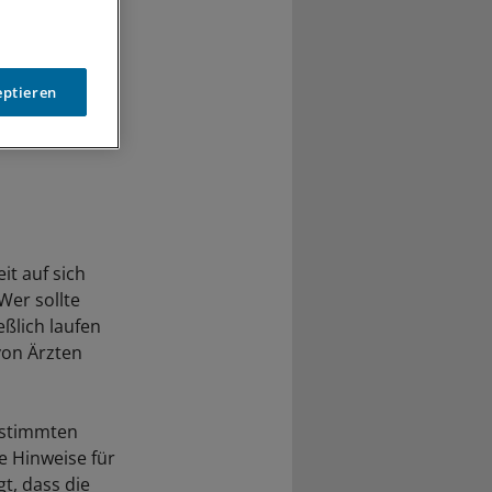
eptieren
it auf sich
Wer sollte
ßlich laufen
von Ärzten
estimmten
te Hinweise für
t, dass die