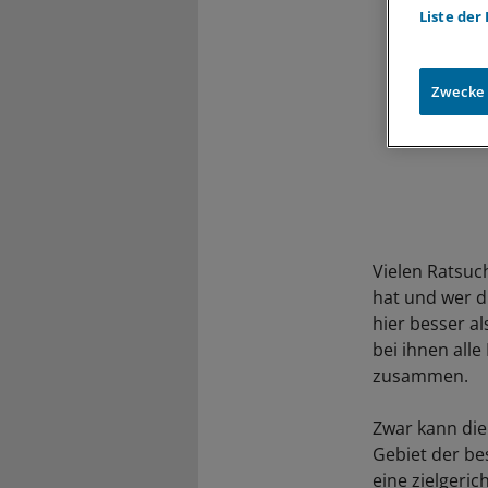
Liste der
Zwecke
Vielen Ratsuc
hat und wer d
hier besser a
bei ihnen all
zusammen.
Zwar kann die
Gebiet der bes
eine zielgeri