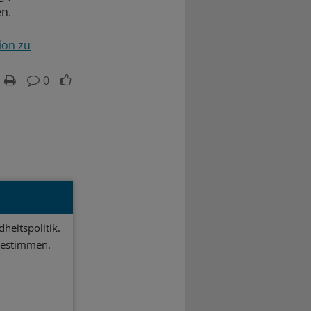
en.
ion zu
0
heitspolitik.
bestimmen.