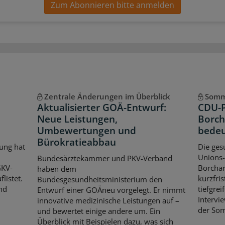
Zum Abonnieren bitte anmelden
Zentrale Änderungen im Überblick
Somm
Aktualisierter GOÄ-Entwurf:
CDU-P
Neue Leistungen,
Borch
Umbewertungen und
bedeu
Bürokratieabbau
ung hat
Die ges
Unions-
Bundesärztekammer und PKV-Verband
GKV-
Borchar
haben dem
listet.
kurzfri
Bundesgesundheitsministerium den
nd
tiefgre
Entwurf einer GOÄneu vorgelegt. Er nimmt
Intervie
innovative medizinische Leistungen auf –
der So
und bewertet einige andere um. Ein
Überblick mit Beispielen dazu, was sich