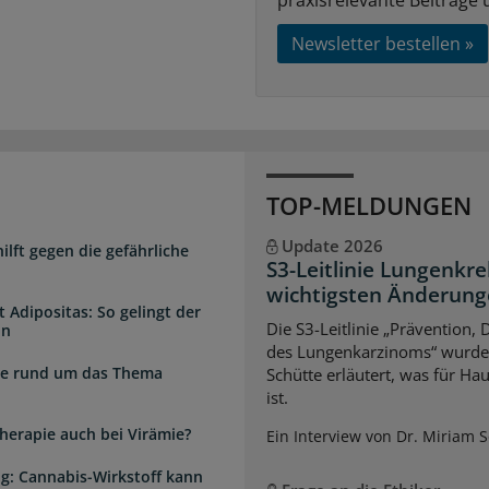
Newsletter bestellen »
TOP-MELDUNGEN
Update 2026
lft gegen die gefährliche
S3-Leitlinie Lungenkre
wichtigsten Änderun
 Adipositas: So gelingt der
Die S3-Leitlinie „Prävention,
in
des Lungenkarzinoms“ wurde a
zte rund um das Thema
Schütte erläutert, was für Ha
ist.
herapie auch bei Virämie?
Ein Interview von Dr. Miriam 
g: Cannabis-Wirkstoff kann