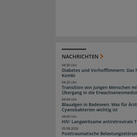
NACHRICHTEN
04:30 Uhr
Diabetes und Vorhofflimmern: Das hi
Kombi
04:20 Uhr
Transition von jungen Menschen mit
Übergang in die Erwachsenenmediz
04:04 Uhr
Blaualgen in Badeseen: Was für Är
Cyanobakterien wichtig ist
04:00 Uhr
HIV: Langwirksame antiretrovirale T
05.08.2026
Posttraumatische Belastungsstörun