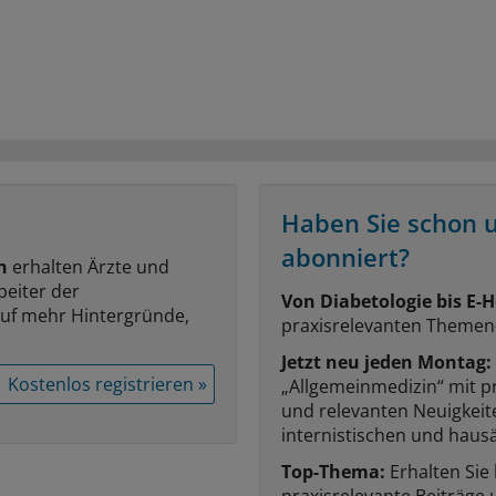
Haben Sie schon 
abonniert?
n
erhalten Ärzte und
beiter der
Von Diabetologie bis E-H
auf mehr Hintergründe,
praxisrelevanten Themen
Jetzt neu jeden Montag:
Kostenlos registrieren »
„Allgemeinmedizin“ mit p
und relevanten Neuigkei
internistischen und hausä
Top-Thema:
Erhalten Sie
praxisrelevante Beiträge 