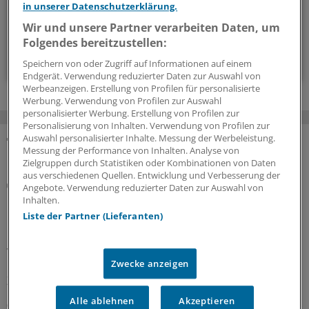
in unserer Datenschutzerklärung.
14-tägig, donnerstags
Wir und unsere Partner verarbeiten Daten, um
Folgendes bereitzustellen:
Zum Abonnieren bitte anmelden
Speichern von oder Zugriff auf Informationen auf einem
Endgerät. Verwendung reduzierter Daten zur Auswahl von
Werbeanzeigen. Erstellung von Profilen für personalisierte
Werbung. Verwendung von Profilen zur Auswahl
personalisierter Werbung. Erstellung von Profilen zur
Personalisierung von Inhalten. Verwendung von Profilen zur
Auswahl personalisierter Inhalte. Messung der Werbeleistung.
Messung der Performance von Inhalten. Analyse von
MEHR ZUM THEMA
Zielgruppen durch Statistiken oder Kombinationen von Daten
aus verschiedenen Quellen. Entwicklung und Verbesserung der
Notfallversorgung
Angebote. Verwendung reduzierter Daten zur Auswahl von
Neuer Bereitschaftsdienst in Nordrhein ist ein
Inhalten.
Erfolgsmodell
Liste der Partner (Lieferanten)
In nur zwölf Stunden waren die 6.000 Fahrdienste
vergeben: Der neu strukturierte ärztliche
Zwecke anzeigen
Bereitschaftsdienst in Nordrhein wird gut angenommen.
Zuständig sind spezielle Kooperationsmediziner.
Alle ablehnen
Akzeptieren
07.08.2026