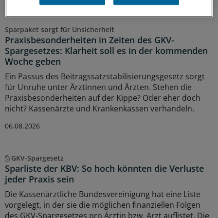
Sparpaket sorgt für Unsicherheit
Praxisbesonderheiten in Zeiten des GKV-
Spargesetzes: Klarheit soll es in der kommenden
Woche geben
Ein Passus des Beitragssatzstabilisierungsgesetz sorgt
für Unruhe unter Ärztinnen und Ärzten. Stehen die
Praxisbesonderheiten auf der Kippe? Oder eher doch
nicht? Kassenärzte und Krankenkassen verhandeln.
06.08.2026
GKV-Spargesetz
Sparliste der KBV: So hoch könnten die Verluste
jeder Praxis sein
Die Kassenärztliche Bundesvereinigung hat eine Liste
vorgelegt, in der sie die möglichen finanziellen Folgen
des GKV-Spargesetzes pro Ärztin bzw. Arzt auflistet. Die