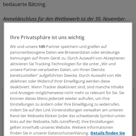
bedauerte Bätzing.
Anmeldeschluss für den Wettbewerb ist der 30. November.
(Internet:
www.rauchfrei-wettbewerb.de
)
Ihre Privatsphäre ist uns wichtig
0
Wir und unsere
145
-Partner speichern und greifen auf
personenbezogene Daten wie Browserdaten oder eindeutige
Schlagworte:
Kennungen auf Ihrem Gerät zu. Durch Auswahl von Akzeptieren
aktivieren Sie Tracking-Technologien für die unter „Wir und
Berufspolitik
Suchtkrankheiten
unsere Partner verarbeiten Daten, um Ihnen Dienste
bereitzustellen“ aufgeführten Zwecke. Durch Auswahl von Alle
Ihr Newsletter zum Thema
ablehnen oder Widerruf Ihrer Einwilligung werden diese
deaktiviert. Wenn Tracker deaktiviert sind, sind manche Inhalte
Politik & Debatte
und Anzeigen möglicherweise nicht mehr so relevant für Sie. Sie
können dieses Menü jederzeit wieder aufrufen, um Ihre
Einstellungen zu ändern oder Ihre Einwilligung zu widerrufen,
Mit diesem Newsletter blicken Sie hinter das tägliche
indem Sie auf den Link Voreinstellungen verwalten am unteren
Geschehen in der Gesundheitspolitik. Mit Analysen,
Rand der Webseite klicken [oder das schwebende Symbol unten
Hintergründen und einem Blick auf Themen, die die Agenda
links auf der Webseite, falls zutreffend]. Ihre Einstellungen
gelten innerhalb unseres Website. Weitere Informationen
bestimmen.
finden Sie in unserer Datenschutzerklärung.
Details finden Sie