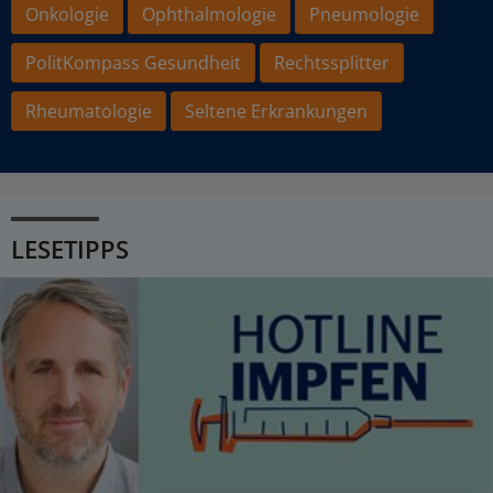
Onkologie
Ophthalmologie
Pneumologie
PolitKompass Gesundheit
Rechtssplitter
Rheumatologie
Seltene Erkrankungen
LESETIPPS