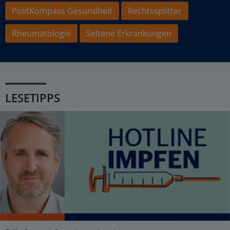
PolitKompass Gesundheit
Rechtssplitter
Rheumatologie
Seltene Erkrankungen
LESETIPPS