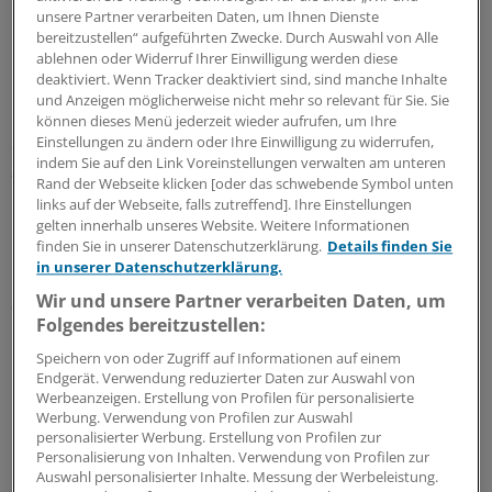
unsere Partner verarbeiten Daten, um Ihnen Dienste
bereitzustellen“ aufgeführten Zwecke. Durch Auswahl von Alle
ablehnen oder Widerruf Ihrer Einwilligung werden diese
deaktiviert. Wenn Tracker deaktiviert sind, sind manche Inhalte
und Anzeigen möglicherweise nicht mehr so relevant für Sie. Sie
Knapp zwei von drei entscheiden sich für ein Studium an
können dieses Menü jederzeit wieder aufrufen, um Ihre
Einstellungen zu ändern oder Ihre Einwilligung zu widerrufen,
einer Fachhochschule oder einer Hochschule für
indem Sie auf den Link Voreinstellungen verwalten am unteren
angewandte Wissenschaften.
Rand der Webseite klicken [oder das schwebende Symbol unten
links auf der Webseite, falls zutreffend]. Ihre Einstellungen
Männer sind bei den Studierenden ohne Abitur mit 55
gelten innerhalb unseres Website. Weitere Informationen
finden Sie in unserer Datenschutzerklärung.
Details finden Sie
Prozent etwas mehr vertreten als Frauen mit 45
in unserer Datenschutzerklärung.
Prozent. Fast jeder Zweite ist laut der CHE-Erhebung
Wir und unsere Partner verarbeiten Daten, um
älter als 30 Jahre. Die 30- bis 40-Jährigen sind mit einer
Folgendes bereitzustellen:
Quote von rund einem Drittel relativ häufig anzutreffen.
Speichern von oder Zugriff auf Informationen auf einem
Endgerät. Verwendung reduzierter Daten zur Auswahl von
Insgesamt 107.000 Medizinstudierende
Werbeanzeigen. Erstellung von Profilen für personalisierte
Werbung. Verwendung von Profilen zur Auswahl
Die Möglichkeit über den sogenannten dritten
personalisierter Werbung. Erstellung von Profilen zur
Bildungsweg sich auch über Berufspraxis für ein
Personalisierung von Inhalten. Verwendung von Profilen zur
Auswahl personalisierter Inhalte. Messung der Werbeleistung.
Studium zu qualifizieren, gibt es deutschlandweit seit