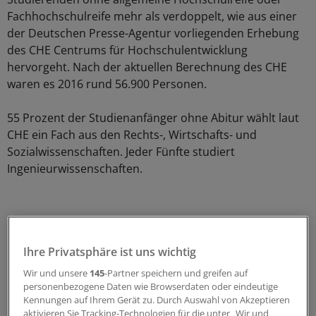
Fachhochschulreife mehr als verdoppelt, wie aus einer
der Deutschen Presse-Agentur vorliegenden Erhebung
des CHE Centrums für Hochschulentwicklung
hervorgeht. Nach der aktuellen Berechnung des CHE
waren es 2016 rund 56.900 Personen.
55 Prozent der Studienanfänger ohne Abitur wählt laut
CHE ein Fach aus den Rechts-, Wirtschafts- und
Sozialwissenschaften. Jeder Fünfte studiert
Ingenieurwissenschaften.
Ihre Privatsphäre ist uns wichtig
Wir und unsere
145
-Partner speichern und greifen auf
personenbezogene Daten wie Browserdaten oder eindeutige
Kennungen auf Ihrem Gerät zu. Durch Auswahl von Akzeptieren
aktivieren Sie Tracking-Technologien für die unter „Wir und