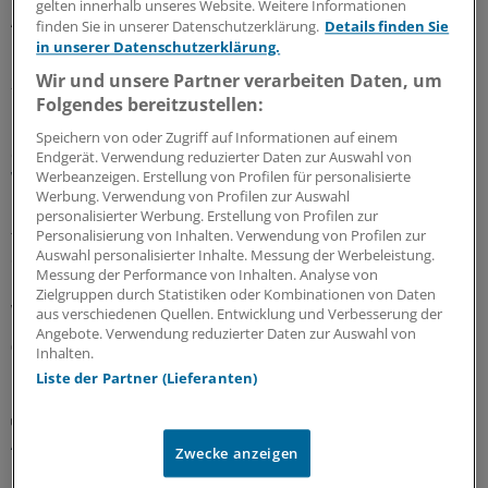
gelten innerhalb unseres Website. Weitere Informationen
Anlageentscheidungen und welche Konsequenzen und
finden Sie in unserer Datenschutzerklärung.
Details finden Sie
Lehren sie daraus gezogen haben.
in unserer Datenschutzerklärung.
Wir und unsere Partner verarbeiten Daten, um
28.07.2026
Folgendes bereitzustellen:
Speichern von oder Zugriff auf Informationen auf einem
Geldtipp-Podcast Pferdchen trifft Fuchs
Endgerät. Verwendung reduzierter Daten zur Auswahl von
Wie sich nachhaltige Geldanlage verändert hat
Werbeanzeigen. Erstellung von Profilen für personalisierte
Werbung. Verwendung von Profilen zur Auswahl
Durch die geopolitischen Krisen sind Investments in
personalisierter Werbung. Erstellung von Profilen zur
fossile Energien und Rüstung attraktiv geworden. In der
Personalisierung von Inhalten. Verwendung von Profilen zur
Auswahl personalisierter Inhalte. Messung der Werbeleistung.
61. Ausgabe des Geldtipp-Podcasts diskutieren
Messung der Performance von Inhalten. Analyse von
Pferdchen und Fuchs, wo Nachhaltigkeitskriterium auch
Zielgruppen durch Statistiken oder Kombinationen von Daten
weiter sinnvoll und erfolgreich sind.
aus verschiedenen Quellen. Entwicklung und Verbesserung der
Angebote. Verwendung reduzierter Daten zur Auswahl von
03.07.2026
Inhalten.
Liste der Partner (Lieferanten)
Praxiswissen Geldanlage
Anpassung des Portfolios: Warum weniger oft
Zwecke anzeigen
mehr ist