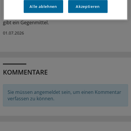
Hektische Aktivität an der Börse ist für die Rendite oft
Alle ablehnen
Akzeptieren
kontraproduktiv. Wer ständig kauft und verkauft, riskiert
Fehlentscheidungen und produziert Kosten. Doch es
gibt ein Gegenmittel.
01.07.2026
KOMMENTARE
Sie müssen angemeldet sein, um einen Kommentar
verfassen zu können.