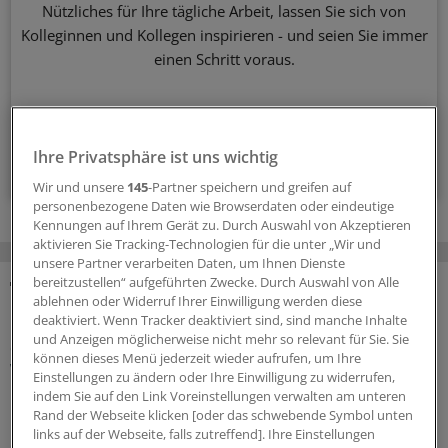
Nützliches für Ihre tägliche Arbeit, lassen Sie sich von
Kolleginnen und Kollegen inspirieren - und seien Sie immer
einen Schritt voraus.
wöchentlich (Sonntag)
Ihre Privatsphäre ist uns wichtig
Zum Abonnieren bitte anmelden
Wir und unsere
145
-Partner speichern und greifen auf
personenbezogene Daten wie Browserdaten oder eindeutige
Kennungen auf Ihrem Gerät zu. Durch Auswahl von Akzeptieren
aktivieren Sie Tracking-Technologien für die unter „Wir und
unsere Partner verarbeiten Daten, um Ihnen Dienste
bereitzustellen“ aufgeführten Zwecke. Durch Auswahl von Alle
ablehnen oder Widerruf Ihrer Einwilligung werden diese
MEHR ZUM THEMA
deaktiviert. Wenn Tracker deaktiviert sind, sind manche Inhalte
und Anzeigen möglicherweise nicht mehr so relevant für Sie. Sie
Geldtipp-Podcast Pferdchen trifft Fuchs
können dieses Menü jederzeit wieder aufrufen, um Ihre
Was wir aus unseren Fehlern gelernt haben
Einstellungen zu ändern oder Ihre Einwilligung zu widerrufen,
indem Sie auf den Link Voreinstellungen verwalten am unteren
In der 62. Folge des Geldtipp-Podcasts stellt sich der
Rand der Webseite klicken [oder das schwebende Symbol unten
neue Fuchs, Stefan Ziermann, vor. Pferdchen und Fuchs
links auf der Webseite, falls zutreffend]. Ihre Einstellungen
erinnern sich an Erfolg und Misserfolg ihrer