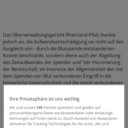
Das Oberverwaltungsgericht Rheinland-Pfalz merkte
jedoch an, die Aufwandsentschädigung sei nicht auf den
Ausgleich von - durch die Blutspende entstandenen -
Kosten beschränkt, sondern diene auch der Abgeltung
des Zeitaufwandes der Spender und "der Honorierung
der Bereitschaft, im Interesse der Allgemeinheit den mit
dem Spenden von Blut verbundenen Eingriff in die
körperliche Unversehrtheit und die damit verbundenen
Risiken und Unannehmlichkeiten auf sich zu nehmen".
Ihre Privatsphäre ist uns wichtig
Az.: 6 A 10608/13
Wir und unsere
145
-Partner speichern und greifen auf
personenbezogene Daten wie Browserdaten oder eindeutige
0
Kennungen auf Ihrem Gerät zu. Durch Auswahl von Akzeptieren
aktivieren Sie Tracking-Technologien für die unter „Wir und