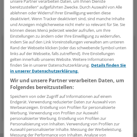
unsere Partner verarbeiten Daten, um Ihnen Dienste
Schlagworte:
bereitzustellen“ aufgeführten Zwecke. Durch Auswahl von Alle
ablehnen oder Widerruf Ihrer Einwilligung werden diese
Recht
Klinik-Management
deaktiviert. Wenn Tracker deaktiviert sind, sind manche Inhalte
und Anzeigen möglicherweise nicht mehr so relevant für Sie. Sie
Ihr Newsletter zum Thema
können dieses Menü jederzeit wieder aufrufen, um Ihre
Einstellungen zu ändern oder Ihre Einwilligung zu widerrufen,
Beruf & Alltag
indem Sie auf den Link Voreinstellungen verwalten am unteren
Rand der Webseite klicken [oder das schwebende Symbol unten
links auf der Webseite, falls zutreffend]. Ihre Einstellungen
Die Sonntagslektüre: Lesen Sie Wissenswertes und
gelten innerhalb unseres Website. Weitere Informationen
Nützliches für Ihre tägliche Arbeit, lassen Sie sich von
finden Sie in unserer Datenschutzerklärung.
Details finden Sie
Kolleginnen und Kollegen inspirieren - und seien Sie immer
in unserer Datenschutzerklärung.
einen Schritt voraus.
Wir und unsere Partner verarbeiten Daten, um
Folgendes bereitzustellen:
wöchentlich (Sonntag)
Speichern von oder Zugriff auf Informationen auf einem
Endgerät. Verwendung reduzierter Daten zur Auswahl von
Werbeanzeigen. Erstellung von Profilen für personalisierte
Zum Abonnieren bitte anmelden
Werbung. Verwendung von Profilen zur Auswahl
personalisierter Werbung. Erstellung von Profilen zur
Personalisierung von Inhalten. Verwendung von Profilen zur
Auswahl personalisierter Inhalte. Messung der Werbeleistung.
Messung der Performance von Inhalten. Analyse von