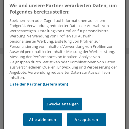
Unfallversicherung (UV-GOÄ) wurde weitreichend
Wir und unsere Partner verarbeiten Daten, um
überarbeitet. Neben einem höheren Honorar gibt es für
Folgendes bereitzustellen:
Vertragsärzte auch Vereinfachungen und neue
Zuschläge. Ein Überblick.
Speichern von oder Zugriff auf Informationen auf einem
Endgerät. Verwendung reduzierter Daten zur Auswahl von
02.08.2026
Werbeanzeigen. Erstellung von Profilen für personalisierte
Werbung. Verwendung von Profilen zur Auswahl
personalisierter Werbung. Erstellung von Profilen zur
Personalisierung von Inhalten. Verwendung von Profilen zur
Auswahl personalisierter Inhalte. Messung der Werbeleistung.
Messung der Performance von Inhalten. Analyse von
Zielgruppen durch Statistiken oder Kombinationen von Daten
DAS KÖNNTE SIE AUCH INTERESSIEREN
aus verschiedenen Quellen. Entwicklung und Verbesserung der
Angebote. Verwendung reduzierter Daten zur Auswahl von
Inhalten.
Liste der Partner (Lieferanten)
Zwecke anzeigen
Alle ablehnen
Akzeptieren