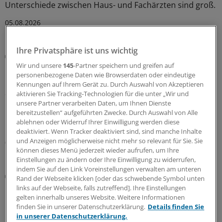
Unterschiede zwischen Haus- und Fachärzten sind groß.
05.08.2026
Ihre Privatsphäre ist uns wichtig
Digitaler Check
Honorarabrechnung: Digitale Vorprüfung wird in
Wir und unsere
145
-Partner speichern und greifen auf
personenbezogene Daten wie Browserdaten oder eindeutige
Nordrhein rege genutzt
Kennungen auf Ihrem Gerät zu. Durch Auswahl von Akzeptieren
Seit Juni können nun auch Ärztinnen und Ärzte in
aktivieren Sie Tracking-Technologien für die unter „Wir und
Nordrhein ihre Honorarabrechnungen während des
unsere Partner verarbeiten Daten, um Ihnen Dienste
bereitzustellen“ aufgeführten Zwecke. Durch Auswahl von Alle
Quartals durchleuchten lassen. In den ersten beiden
ablehnen oder Widerruf Ihrer Einwilligung werden diese
Monaten sind über 20.000 Vorprüfungen eingegangen.
deaktiviert. Wenn Tracker deaktiviert sind, sind manche Inhalte
und Anzeigen möglicherweise nicht mehr so relevant für Sie. Sie
05.08.2026
können dieses Menü jederzeit wieder aufrufen, um Ihre
Einstellungen zu ändern oder Ihre Einwilligung zu widerrufen,
indem Sie auf den Link Voreinstellungen verwalten am unteren
Umfassendes Update
Rand der Webseite klicken [oder das schwebende Symbol unten
UV-GOÄ: Wie Sie von den neuen Zuschlägen und
links auf der Webseite, falls zutreffend]. Ihre Einstellungen
höheren Sätzen profitieren
gelten innerhalb unseres Website. Weitere Informationen
finden Sie in unserer Datenschutzerklärung.
Details finden Sie
Die Gebührenordnung für Ärzte in der gesetzlichen
in unserer Datenschutzerklärung.