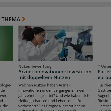
 THEMA
Nutzenbewertung
Unte
Arznei-Innovationen: Investition
Patie
mit doppeltem Nutzen
europ
ologie-
Welchen Nutzen haben Arznei-
Für rhe
nde
Innovationen in den vergangenen zwei
Gastroe
hweren
Jahrzehnten gestiftet? Und wie haben sich
Augenhe
nd
Heilungschancen und Lebensqualität
Biosimi
, die
verbessert? Das Prognos-Institut hat im
Untern