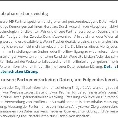
vaten Krankenversicherer (PKV) streiten - unabhängig von
vatsphäre ist uns wichtig
en geführten Diskussion über ihre mögliche Selbstauflösung
- über den Umgang mit dem künftigen Basistarif. Zwar sind s
nsere
145
-Partner speichern und greifen auf personenbezogene Daten wie 
eitgehend einig, dass sie den von der Politik aufgezwung
utige Kennungen auf Ihrem Gerät zu. Durch Auswahl von Akzeptieren aktivi
ollen. Doch wenn er sich nicht verhindern lässt, dann will 
echnologien für die unter „Wir und unsere Partner verarbeiten Daten, um I
ellen“ aufgeführten Zwecke. Durch Auswahl von Alle ablehnen oder Widerruf
schäft mit ihm machen, finden einige Branchenvertreter.
ng werden diese deaktiviert. Wenn Tracker deaktiviert sind, sind manche Inh
öglicherweise nicht mehr so relevant für Sie. Sie können dieses Menü jeder
um Ihre Einstellungen zu ändern oder Ihre Einwilligung zu widerrufen, indem
 Leserin, lieber Leser,
nstellungen verwalten am unteren Rand der Webseite klicken [oder das sc
en links auf der Webseite, falls zutreffend]. Ihre Einstellungen gelten inner
tändigen Beitrag können Sie lesen, sobald Sie sich eingelogg
eitere Informationen finden Sie in unserer Datenschutzerklärung.
Details 
Datenschutzerklärung.
Jetzt anmelden »
Kostenlos registriere
 unsere Partner verarbeiten Daten, um Folgendes bereit
 vergessen?
von oder Zugriff auf Informationen auf einem Endgerät. Verwendung reduzi
l von Werbeanzeigen. Erstellung von Profilen für personalisierte Werbung
es Problem beim Login?
en zur Auswahl personalisierter Werbung. Erstellung von Profilen zur Person
en. Verwendung von Profilen zur Auswahl personalisierter Inhalte. Messung
dung ist mit wenigen Klicks erledigt und kostenlos.
ung. Messung der Performance von Inhalten. Analyse von Zielgruppen durch
teile des kostenlosen Login:
inationen von Daten aus verschiedenen Quellen. Entwicklung und Verbess
 Verwendung reduzierter Daten zur Auswahl von Inhalten.