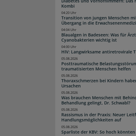
Diabetes und Vorhofflimmern: Das hi
Kombi
04:20 Uhr
Transition von jungen Menschen mit
Übergang in die Erwachsenenmediz
04:04 Uhr
Blaualgen in Badeseen: Was für Är
Cyanobakterien wichtig ist
04:00 Uhr
HIV: Langwirksame antiretrovirale T
05.08.2026
Posttraumatische Belastungsstörun
traumatisierten Menschen helfen
05.08.2026
Thoraxschmerzen bei Kindern haben 
Ursachen
05.08.2026
Was brauchen Menschen mit Behind
Behandlung gelingt, Dr. Schwabl?
05.08.2026
Rassismus in der Praxis: Neuer Leit
Handlungsmöglichkeiten auf
05.08.2026
Sparliste der KBV: So hoch könnten 