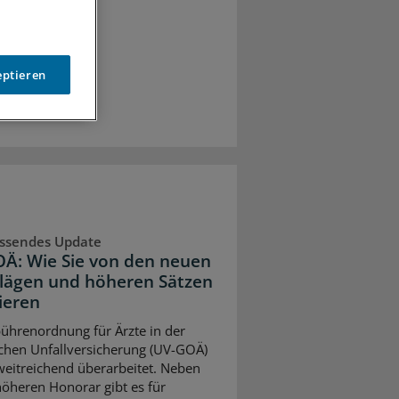
eptieren
ssendes Update
Ä: Wie Sie von den neuen
lägen und höheren Sätzen
ieren
ührenordnung für Ärzte in der
ichen Unfallversicherung (UV-GOÄ)
eitreichend überarbeitet. Neben
öheren Honorar gibt es für