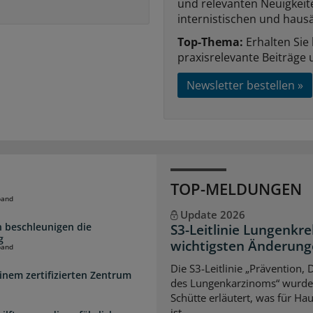
und relevanten Neuigkei
internistischen und hausä
Top-Thema:
Erhalten Sie
praxisrelevante Beiträge 
Newsletter bestellen »
TOP-MELDUNGEN
band
Update 2026
 beschleunigen die
S3-Leitlinie Lungenkre
g
wichtigsten Änderun
band
Die S3-Leitlinie „Prävention,
inem zertifizierten Zentrum
des Lungenkarzinoms“ wurde a
Schütte erläutert, was für Ha
ist.