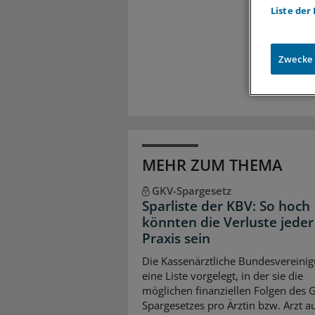
Meh
Liste der
Exkl
Zugr
Zwecke
MEHR ZUM THEMA
GKV-Spargesetz
Sparliste der KBV: So hoch
könnten die Verluste jeder
Praxis sein
Die Kassenärztliche Bundesvereinig
eine Liste vorgelegt, in der sie die
möglichen finanziellen Folgen des 
Spargesetzes pro Ärztin bzw. Arzt auf