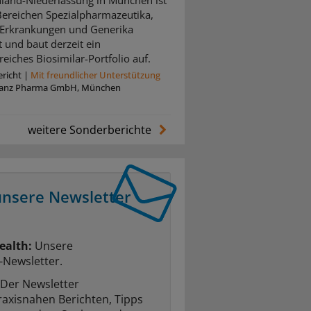
land-Niederlassung in München ist
Bereichen Spezialpharmazeutika,
 Erkrankungen und Generika
t und baut derzeit ein
eiches Biosimilar-Portfolio auf.
richt
|
Mit freundlicher Unterstützung
anz Pharma GmbH, München
weitere Sonderberichte
unsere Newsletter
ealth:
Unsere
-Newsletter.
Der Newsletter
raxisnahen Berichten, Tipps