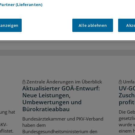
r
Analysen, Hintergründe und Infografiken
 Partner (Lieferanten)
usive
Interviews und Praxis-Tipps
iff auf alle
medizinischen Berichte und Kommentare
 anzeigen
Alle ablehnen
Akz
Voraussetzungen für den Zugang
Zentrale Änderungen im Überblick
Umfa
Aktualisierter GOÄ-Entwurf:
UV-GO
Neue Leistungen,
Zusch
Umbewertungen und
profit
Bürokratieabbau
ung hat
Die Geb
gesetzl
Bundesärztekammer und PKV-Verband
GKV-
wurde w
haben dem
listet.
einem h
Bundesgesundheitsministerium den