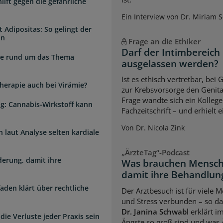
lft gegen die gefährliche
Ein Interview von Dr. Miriam 
 Adipositas: So gelingt der
in
Frage an die Ethiker
Darf der Intimbereich
zte rund um das Thema
ausgelassen werden?
Ist es ethisch vertretbar, b
herapie auch bei Virämie?
zur Krebsvorsorge den Genita
Frage wandte sich ein Kollege
g: Cannabis-Wirkstoff kann
Fachzeitschrift – und erhielt 
Von Dr. Nicola Zink
laut Analyse selten kardiale
„ÄrzteTag“-Podcast
erung, damit ihre
Was brauchen Mensch
damit ihre Behandlung
faden klärt über rechtliche
Der Arztbesuch ist für viele
und Stress verbunden – so das
Dr. Janina Schwabl
erklärt i
die Verluste jeder Praxis sein
Ängste so groß sind und was 