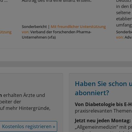
 ...
Auftrag des vfa eine Bilanz erstellt.
Deutsch
in den 
seltene
etablier
umfangr
Sonderbericht
|
Mit freundlicher Unterstützung
tützung
von:
Verband der forschenden Pharma-
Sonderbe
Unternehmen (vfa)
von:
Adv
Haben Sie schon 
abonniert?
n
erhalten Ärzte und
beiter der
Von Diabetologie bis E-H
auf mehr Hintergründe,
praxisrelevanten Themen
Jetzt neu jeden Montag:
Kostenlos registrieren »
„Allgemeinmedizin“ mit p