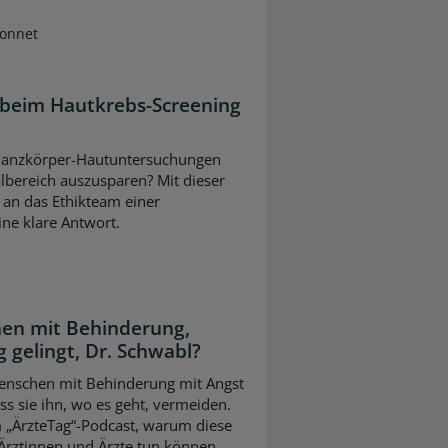
Sonnet
 beim Hautkrebs-Screening
ei Ganzkörper-Hautuntersuchungen
lbereich auszusparen? Mit dieser
 an das Ethikteam einer
eine klare Antwort.
en mit Behinderung,
 gelingt, Dr. Schwabl?
 Menschen mit Behinderung mit Angst
s sie ihn, wo es geht, vermeiden.
m „ÄrzteTag“-Podcast, warum diese
Ärztinnen und Ärzte tun können.