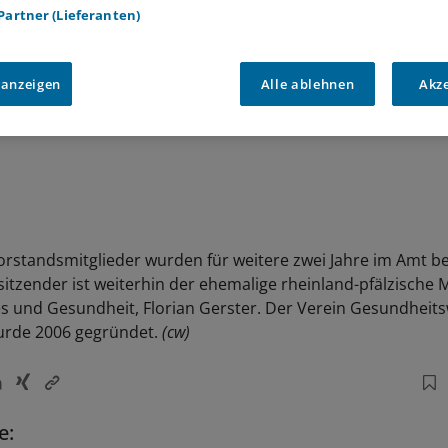
 Partner (Lieferanten)
 anzeigen
Alle ablehnen
Akz
orstandsmitglieder wurden für weitere zwei Jahre im Amt be
itzender ist weiterhin der ehemalige rheinland-pfälzische M
les und Gesundheit, Florian Gerster. Der Verein Gesundheits
urde 2006 gegründet.
(cw)
e: