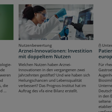
Nutzenbewertung
Unte
Arznei-Innovationen: Investition
Patie
mit doppeltem Nutzen
europ
ologie-
Welchen Nutzen haben Arznei-
Für rhe
nde
Innovationen in den vergangenen zwei
Gastroe
hweren
Jahrzehnten gestiftet? Und wie haben sich
Augenhe
nd
Heilungschancen und Lebensqualität
Biosimi
, die
verbessert? Das Prognos-Institut hat im
Untern
 ...
Auftrag des vfa eine Bilanz erstellt.
Deutsch
in den 
seltene
etablier
umfangr