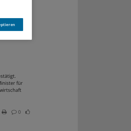
eptieren
stätigt.
inister für
wirtschaft
0