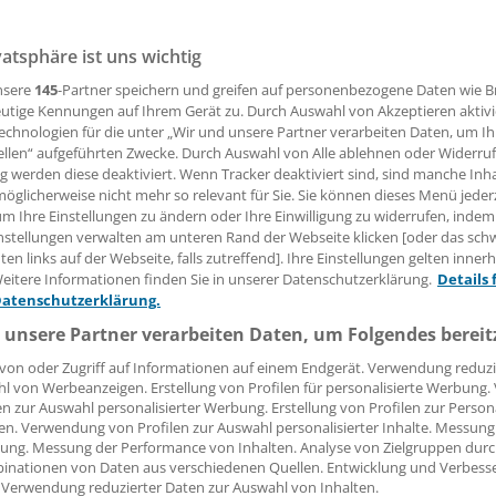
vatsphäre ist uns wichtig
21.02.2017, 10:01 Uhr
nsere
145
-Partner speichern und greifen auf personenbezogene Daten wie 
utige Kennungen auf Ihrem Gerät zu. Durch Auswahl von Akzeptieren aktivi
echnologien für die unter „Wir und unsere Partner verarbeiten Daten, um I
ellen“ aufgeführten Zwecke. Durch Auswahl von Alle ablehnen oder Widerruf
MAIN.
Der 12-köpfige Vorstand der Netzwerkinitiative
ng werden diese deaktiviert. Wenn Tracker deaktiviert sind, sind manche Inh
irtschaft Rhein-Main" hat drei neue Mitglieder: Michael Bur
öglicherweise nicht mehr so relevant für Sie. Sie können dieses Menü jeder
um Ihre Einstellungen zu ändern oder Ihre Einwilligung zu widerrufen, indem
 Healthcare bei der Unternehmensberatung Pricewaterhous
nstellungen verwalten am unteren Rand der Webseite klicken [oder das sc
Leiterin der Landesvertretung der Techniker Krankenkasse
en links auf der Webseite, falls zutreffend]. Ihre Einstellungen gelten inner
Vorsitzender der Geschäftsführung der Boehringer Ingelhe
eitere Informationen finden Sie in unserer Datenschutzerklärung.
Details 
Datenschutzerklärung.
 unsere Partner verarbeiten Daten, um Folgendes bereit
insvorstand ausgeschieden sind zur Mitgliederversammlun
von oder Zugriff auf Informationen auf einem Endgerät. Verwendung reduzi
essor Josef Pfeilschifter, Dekan des Fachbereichs Medizin a
l von Werbeanzeigen. Erstellung von Profilen für personalisierte Werbung
ank Lucaßen, Geschäftsführer Fresenius Kabi Deutschland s
en zur Auswahl personalisierter Werbung. Erstellung von Profilen zur Person
en. Verwendung von Profilen zur Auswahl personalisierter Inhalte. Messung
 a. D. Dr. Joachim-Felix Leonhard.
ung. Messung der Performance von Inhalten. Analyse von Zielgruppen durch
inationen von Daten aus verschiedenen Quellen. Entwicklung und Verbess
 Verwendung reduzierter Daten zur Auswahl von Inhalten.