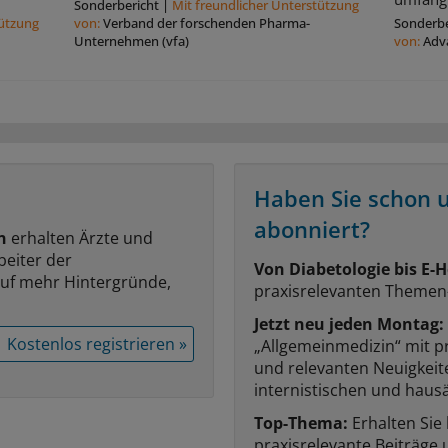
Sonderbericht
|
Mit freundlicher Unterstützung
tützung
von:
Verband der forschenden Pharma-
Sonderbe
Unternehmen (vfa)
von:
Adv
Haben Sie schon 
abonniert?
n
erhalten Ärzte und
beiter der
Von Diabetologie bis E-H
auf mehr Hintergründe,
praxisrelevanten Themen
Jetzt neu jeden Montag:
Kostenlos registrieren »
„Allgemeinmedizin“ mit p
und relevanten Neuigkei
internistischen und hausä
Top-Thema:
Erhalten Sie
praxisrelevante Beiträge 