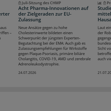
Juli-Sitzung des CHMP
Pr
Acht Pharma-Innovationen auf
Studi
erter
der Zielgeraden zur EU-
mittel
Zulassung
Hausa
haus
Neue Ansätze gegen zu hohe
Laut ei
iffen –
Cholesterinwerte bildeten einen
der Rob
n
Schwerpunkt der jüngsten Experten-
gegenge
Begutachtung bei der EMA: Auch gab es
bundesd
Zulassungsempfehlungen für Wirkstoffe
Sicht v
gegen Plaque-Psoriasis, primäre biliäre
betroff
Cholangitis, COVID-19, AMD und zerebrale
auch vi
Adrenoleukodystrophie.
24.07.2026
21.07.2