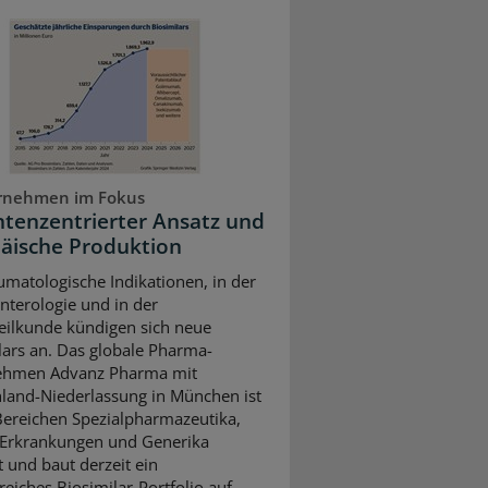
rnehmen im Fokus
ntenzentrierter Ansatz und
äische Produktion
umatologische Indikationen, in der
nterologie und in der
ilkunde kündigen sich neue
lars an. Das globale Pharma-
ehmen Advanz Pharma mit
land-Niederlassung in München ist
Bereichen Spezialpharmazeutika,
 Erkrankungen und Generika
t und baut derzeit ein
eiches Biosimilar-Portfolio auf.