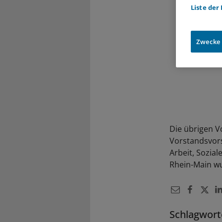
Liste der
Zwecke
Die übrigen V
Vorstandsvors
Arbeit, Sozia
Rhein-Main w
Schlagwort