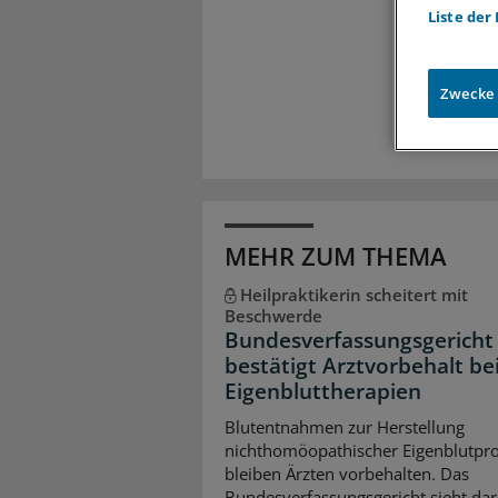
Meh
Liste der
Exkl
Zugr
Zwecke
MEHR ZUM THEMA
Heilpraktikerin scheitert mit
Beschwerde
Bundesverfassungsgericht
bestätigt Arztvorbehalt be
Eigenbluttherapien
Blutentnahmen zur Herstellung
nichthomöopathischer Eigenblutpr
bleiben Ärzten vorbehalten. Das
Bundesverfassungsgericht sieht dar