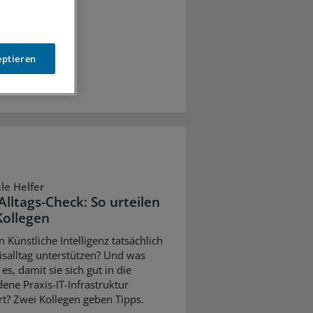
eptieren
ale Helfer
Alltags-Check: So urteilen
Kollegen
 Künstliche Intelligenz tatsächlich
isalltag unterstützen? Und was
es, damit sie sich gut in die
ene Praxis-IT-Infrastruktur
ert? Zwei Kollegen geben Tipps.