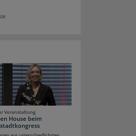
026
ur Veranstaltung
pen House beim
stadtkongress
nnen aus unterschiedlichsten