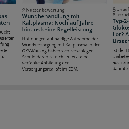
Unbef
Nutzenbewertung
Blutzuc
pas
Wundbehandlung mit
Typ-2-
hten
Kaltplasma: Noch auf Jahre
Gluko
hinaus keine Regelleistung
aucht
Lot? 
asierten
Hoffnungen auf baldige Aufnahme der
Ursac
pfung
Wundversorgung mit Kaltplasma in den
elte
Ist der 
GKV-Katalog haben sich zerschlagen.
n.
Diabetes
Schuld daran ist nicht zuletzt eine
auch an
verfehlte Abbildung der
dahinter
Versorgungsrealität im EBM.