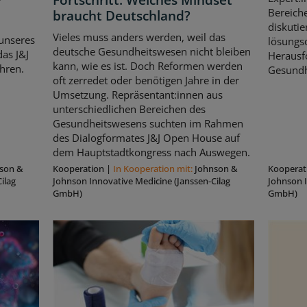
Bereich
braucht Deutschland?
diskutie
Vieles muss anders werden, weil das
unseres
lösungso
deutsche Gesundheitswesen nicht bleiben
as J&J
Herausf
kann, wie es ist. Doch Reformen werden
hren.
Gesundh
oft zerredet oder benötigen Jahre in der
Umsetzung. Repräsentant:innen aus
unterschiedlichen Bereichen des
Gesundheitswesens suchten im Rahmen
des Dialogformates J&J Open House auf
dem Hauptstadtkongress nach Auswegen.
son &
Kooperation
|
In Kooperation mit:
Johnson &
Kooperat
ilag
Johnson Innovative Medicine (Janssen-Cilag
Johnson I
GmbH)
GmbH)