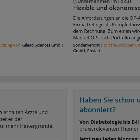
Unternehmen im Fokus
Flexible und ökonomis
Die Anforderungen an die OP-A
Firma Getinge als Komplettauss
dem Rechnung. Zum einen wir
Maquet OP-Tisch-Portfolio ang
tützung von:
Gilead Sciences GmbH,
Sonderbericht
|
Mit freundlicher U
GmbH, Rastatt
Haben Sie schon 
abonniert?
n
erhalten Ärzte und
beiter der
Von Diabetologie bis E-H
auf mehr Hintergründe,
praxisrelevanten Themen
Jetzt neu jeden Montag: