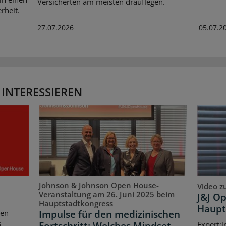
Versicherten am meisten drauflegen.
rheit.
27.07.2026
05.07.2
 INTERESSIEREN
Johnson & Johnson Open House-
Video z
Veranstaltung am 26. Juni 2025 beim
J&J O
Hauptstadtkongress
Haupt
Impulse für den medizinischen
ten
s
Fortschritt: Welches Mindset
Expert:i