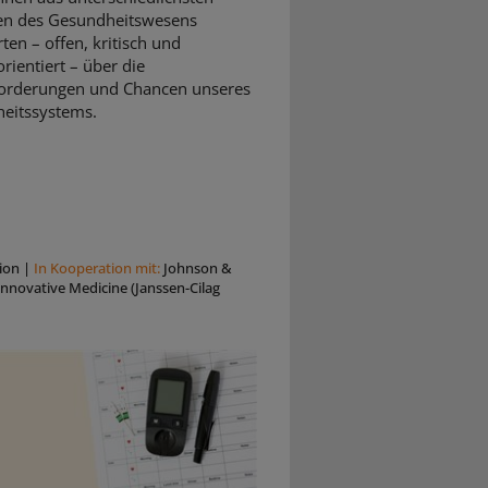
en des Gesundheitswesens
rten – offen, kritisch und
rientiert – über die
orderungen und Chancen unseres
eitssystems.
ion
|
In Kooperation mit:
Johnson &
nnovative Medicine (Janssen-Cilag