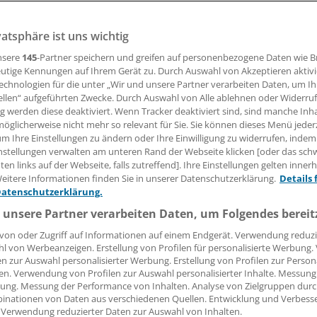
nprodukteverordnung vor
vatsphäre ist uns wichtig
nsere
145
-Partner speichern und greifen auf personenbezogene Daten wie 
 CDU-Europaabgeordnete Dr. Peter Liese hat der EU-Kommi
utige Kennungen auf Ihrem Gerät zu. Durch Auswahl von Akzeptieren aktivi
 Modifizierung der erst novellierten Medizinproduktevero
echnologien für die unter „Wir und unsere Partner verarbeiten Daten, um I
 Fokus stehen Erleichterungen.
ellen“ aufgeführten Zwecke. Durch Auswahl von Alle ablehnen oder Widerruf
ng werden diese deaktiviert. Wenn Tracker deaktiviert sind, sind manche Inh
öglicherweise nicht mehr so relevant für Sie. Sie können dieses Menü jeder
um Ihre Einstellungen zu ändern oder Ihre Einwilligung zu widerrufen, indem
 Leserin, lieber Leser,
nstellungen verwalten am unteren Rand der Webseite klicken [oder das sc
en links auf der Webseite, falls zutreffend]. Ihre Einstellungen gelten inner
tändigen Beitrag können Sie lesen, sobald Sie sich eingelogg
eitere Informationen finden Sie in unserer Datenschutzerklärung.
Details 
Datenschutzerklärung.
Jetzt anmelden »
Kostenlos registriere
 unsere Partner verarbeiten Daten, um Folgendes bereit
 vergessen?
von oder Zugriff auf Informationen auf einem Endgerät. Verwendung reduzi
es Problem beim Login?
l von Werbeanzeigen. Erstellung von Profilen für personalisierte Werbung
en zur Auswahl personalisierter Werbung. Erstellung von Profilen zur Person
en. Verwendung von Profilen zur Auswahl personalisierter Inhalte. Messung
dung ist mit wenigen Klicks erledigt und kostenlos.
ung. Messung der Performance von Inhalten. Analyse von Zielgruppen durch
teile des kostenlosen Login:
inationen von Daten aus verschiedenen Quellen. Entwicklung und Verbess
 Verwendung reduzierter Daten zur Auswahl von Inhalten.