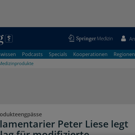
An
swissen
Podcasts
Specials
Kooperationen
Regionen
Medizinprodukte
rodukteengpässe
lamentarier Peter Liese legt
lag für modifizierte