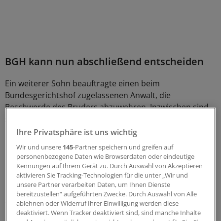
BGH kann nun abschließend entscheiden
Ein weiterer Sohn beauftragte einen beim
Bundesgerichtshof zugelassenen Anwalt, die
Beschwerde des Bruders abzuwehren. Inzwischen sind
sechs von neun Erben dem beigetreten.
Ihre Privatsphäre ist uns wichtig
Damit ist die Unterbrechung beendet und der BGH kann
Wir und unsere
145
-Partner speichern und greifen auf
nun abschließend entscheiden, heißt es in dem
personenbezogene Daten wie Browserdaten oder eindeutige
Karlsruher Beschluss.
Kennungen auf Ihrem Gerät zu. Durch Auswahl von Akzeptieren
aktivieren Sie Tracking-Technologien für die unter „Wir und
unsere Partner verarbeiten Daten, um Ihnen Dienste
Dabei könne die Wiederaufnahme des Verfahrens "auch
bereitzustellen“ aufgeführten Zwecke. Durch Auswahl von Alle
durch einen einzelnen Miterben erfolgen". Laut Gesetz
ablehnen oder Widerruf Ihrer Einwilligung werden diese
deaktiviert. Wenn Tracker deaktiviert sind, sind manche Inhalte
kann ohnehin "jeder Miterbe nur die Leistung an alle