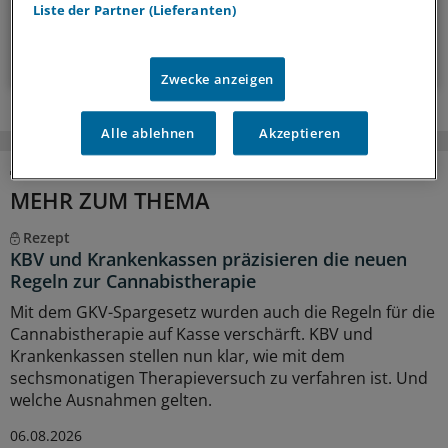
wöchentlich (Sonntag)
Liste der Partner (Lieferanten)
Zum Abonnieren bitte anmelden
Zwecke anzeigen
Alle ablehnen
Akzeptieren
MEHR ZUM THEMA
Rezept
KBV und Krankenkassen präzisieren die neuen
Regeln zur Cannabistherapie
Mit dem GKV-Spargesetz wurden auch die Regeln für die
Cannabistherapie auf Kasse verschärft. KBV und
Krankenkassen stellen nun klar, wie mit dem
sechsmonatigen Therapieversuch zu verfahren ist. Und
welche Ausnahmen gelten.
06.08.2026