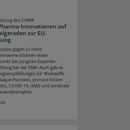
Sitzung des CHMP
Pharma-Innovationen auf
ielgeraden zur EU-
sung
sätze gegen zu hohe
erinwerte bildeten einen
unkt der jüngsten Experten-
htung bei der EMA: Auch gab es
ngsempfehlungen für Wirkstoffe
laque-Psoriasis, primäre biliäre
itis, COVID-19, AMD und zerebrale
eukodystrophie.
026