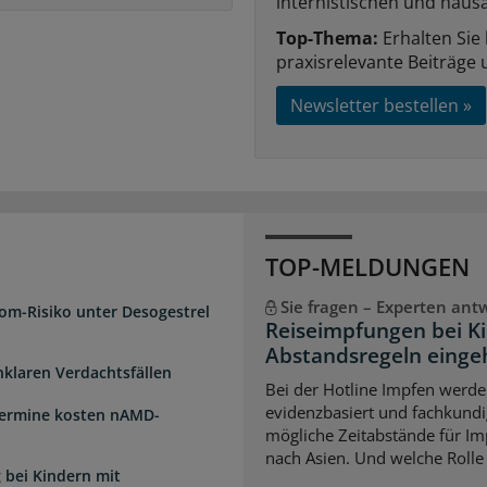
internistischen und hausä
Top-Thema:
Erhalten Sie
praxisrelevante Beiträge 
Newsletter bestellen »
TOP-MELDUNGEN
Sie fragen – Experten ant
om-Risiko unter Desogestrel
Reiseimpfungen bei K
Abstandsregeln einge
unklaren Verdachtsfällen
Bei der Hotline Impfen werde
evidenzbasiert und fachkundi
Termine kosten nAMD-
mögliche Zeitabstände für Im
nach Asien. Und welche Rolle s
 bei Kindern mit