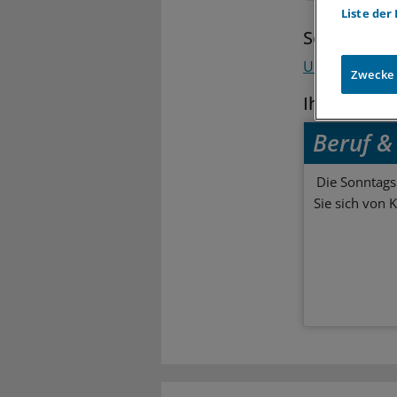
Liste der
Schlagwort
Unternehme
Zwecke
Ihr Newsle
Beruf & 
Die Sonntagsl
Sie sich von 