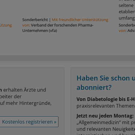
seltene
etablier
umfangr
Sonderbericht
|
Mit freundlicher Unterstützung
tützung
von:
Verband der forschenden Pharma-
Sonderbe
Unternehmen (vfa)
von:
Adv
Haben Sie schon 
abonniert?
n
erhalten Ärzte und
beiter der
Von Diabetologie bis E-H
auf mehr Hintergründe,
praxisrelevanten Themen
Jetzt neu jeden Montag:
Kostenlos registrieren »
„Allgemeinmedizin“ mit p
und relevanten Neuigkei