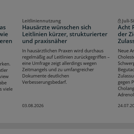
Leitliniennutzung
Juli-
as
Hausärzte wünschen sich
Acht 
wie
Leitlinien kürzer, strukturierter
der Z
neren
und praxisnäher
Zulas
In hausärztlichen Praxen wird durchaus
Neue An
regelmäßig auf Leitlinien zurückgegriffen –
Cholest
eine Umfrage zeigt allerdings wegen
Schwerp
rken.
Zeitmangels und zu umfangreicher
Begutac
tler
Dokumente deutlichen
Zulassu
rview
Verbesserungsbedarf.
gegen P
habe
Cholang
s viele
Adrenol
03.08.2026
24.07.2