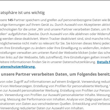
vatsphäre ist uns wichtig
16.02.2016, 12:09 Uhr
nsere
145
-Partner speichern und greifen auf personenbezogene Daten wie 
utige Kennungen auf Ihrem Gerät zu. Durch Auswahl von Akzeptieren aktivi
echnologien für die unter „Wir und unsere Partner verarbeiten Daten, um I
ellen“ aufgeführten Zwecke. Durch Auswahl von Alle ablehnen oder Widerruf
MAIN.
Nachdem IMS Health kürzlich die
GKV-Arzneimittelau
ng werden diese deaktiviert. Wenn Tracker deaktiviert sind, sind manche Inh
t hat, liegen jetzt auch die Zahlen für den Gesamtmarkt vor
öglicherweise nicht mehr so relevant für Sie. Sie können dieses Menü jeder
um Ihre Einstellungen zu ändern oder Ihre Einwilligung zu widerrufen, indem
edikamentenumsätze (einschließlich Zubereitungen und Imp
nstellungen verwalten am unteren Rand der Webseite klicken [oder das sc
 5,6 Prozent auf 38 Milliarden Euro (zu Herstellerabgabepr
en links auf der Webseite, falls zutreffend]. Ihre Einstellungen gelten inner
bstkäufe in den Apotheken erfasst. 13 Prozent des Gesamt
eitere Informationen finden Sie in unserer Datenschutzerklärung.
Details 
 den Arzneimittelbedarf der Krankenhäuser.
Datenschutzerklärung.
 unsere Partner verarbeiten Daten, um Folgendes bereit
n Deutschland war 2015 Novartis, gefolgt von Roche. Sanofi (
von oder Zugriff auf Informationen auf einem Endgerät. Verwendung reduzi
Plätze getauscht. Rang fünf belegte Bayer. Die stärksten
l von Werbeanzeigen. Erstellung von Profilen für personalisierte Werbung
ewinne verbuchte Gilead, die vom elften auf den sechstn Pl
en zur Auswahl personalisierter Werbung. Erstellung von Profilen zur Person
en. Verwendung von Profilen zur Auswahl personalisierter Inhalte. Messung
w)
ung. Messung der Performance von Inhalten. Analyse von Zielgruppen durch
inationen von Daten aus verschiedenen Quellen. Entwicklung und Verbess
 Verwendung reduzierter Daten zur Auswahl von Inhalten.