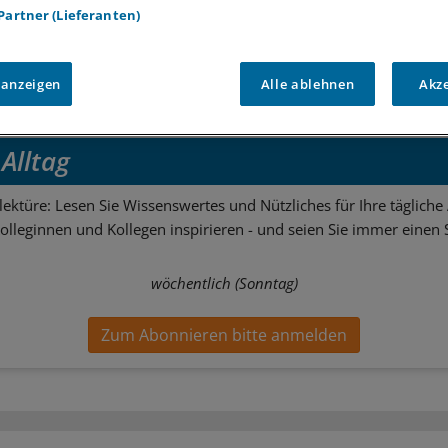
 Partner (Lieferanten)
e:
n
 anzeigen
Alle ablehnen
Akz
tter zum Thema
Alltag
ektüre: Lesen Sie Wissenswertes und Nützliches für Ihre tägliche 
Kolleginnen und Kollegen inspirieren - und seien Sie immer einen S
wöchentlich (Sonntag)
Zum Abonnieren bitte anmelden