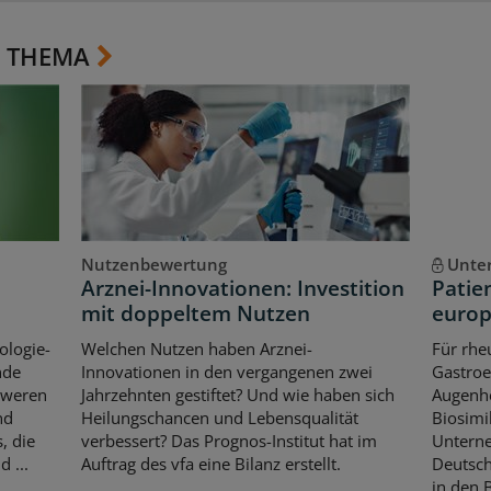
 THEMA
Nutzenbewertung
Unte
Arznei-Innovationen: Investition
Patie
mit doppeltem Nutzen
europ
ologie-
Welchen Nutzen haben Arznei-
Für rhe
nde
Innovationen in den vergangenen zwei
Gastroe
hweren
Jahrzehnten gestiftet? Und wie haben sich
Augenhe
nd
Heilungschancen und Lebensqualität
Biosimi
, die
verbessert? Das Prognos-Institut hat im
Untern
 ...
Auftrag des vfa eine Bilanz erstellt.
Deutsch
in den 