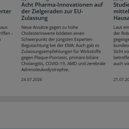
Acht Pharma-Innovationen auf
Studi
erter
der Zielgeraden zur EU-
mittel
Zulassung
Hausa
haus
Neue Ansätze gegen zu hohe
Laut ei
iffen –
Cholesterinwerte bildeten einen
der Rob
n
Schwerpunkt der jüngsten Experten-
gegenge
Begutachtung bei der EMA: Auch gab es
bundesd
Zulassungsempfehlungen für Wirkstoffe
Sicht v
gegen Plaque-Psoriasis, primäre biliäre
betroff
Cholangitis, COVID-19, AMD und zerebrale
auch vi
Adrenoleukodystrophie.
24.07.2026
21.07.2