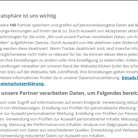
ektabiler Generika für den Klinikmarkt, ist 2011 in die Gewi
t.
vatsphäre ist uns wichtig
nsere
145
-Partner speichern und greifen auf personenbezogene Daten wie 
utige Kennungen auf Ihrem Gerät zu. Durch Auswahl von Akzeptieren aktivi
18.06.2012, 17:35 Uhr
echnologien für die unter „Wir und unsere Partner verarbeiten Daten, um I
ellen“ aufgeführten Zwecke. Durch Auswahl von Alle ablehnen oder Widerruf
ng werden diese deaktiviert. Wenn Tracker deaktiviert sind, sind manche Inh
öglicherweise nicht mehr so relevant für Sie. Sie können dieses Menü jeder
um Ihre Einstellungen zu ändern oder Ihre Einwilligung zu widerrufen, indem
nternehmen hatte in den vergangenen Jahren hohe Investit
nstellungen verwalten am unteren Rand der Webseite klicken [oder das sc
en links auf der Webseite, falls zutreffend]. Ihre Einstellungen gelten inner
ubau getätigt. Zudem blieben 2010 im Zuge der Wirtschaft
eitere Informationen finden Sie in unserer Datenschutzerklärung.
Details 
 aus und vor Steuern 226.000 Euro Verlust.
Datenschutzerklärung.
 unsere Partner verarbeiten Daten, um Folgendes bereit
t sich die Marktlage wieder entspannt. 2011 habe man meh
träge einwerben können als geplant. Das Ergebnis der Spar
von oder Zugriff auf Informationen auf einem Endgerät. Verwendung reduzi
l von Werbeanzeigen. Erstellung von Profilen für personalisierte Werbung
napp positiv".
en zur Auswahl personalisierter Werbung. Erstellung von Profilen zur Person
en. Verwendung von Profilen zur Auswahl personalisierter Inhalte. Messung
ung. Messung der Performance von Inhalten. Analyse von Zielgruppen durch
inationen von Daten aus verschiedenen Quellen. Entwicklung und Verbess
 Verwendung reduzierter Daten zur Auswahl von Inhalten.