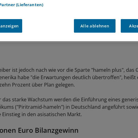
 Partner (Lieferanten)
 anzeigen
Alle ablehnen
Akz
ber ist jedoch nach wie vor die Sparte "hameln plus", das 
enerika habe "die Erwartungen deutlich übertroffen", heißt 
ehn Prozent über Plan gelegen.
r das starke Wachstum werden die Einführung eines generi
ikums ("Piritramid-hameln") in Deutschland angeführt sowi
 Einstieg in den asisatischen Markt.
ionen Euro Bilanzgewinn