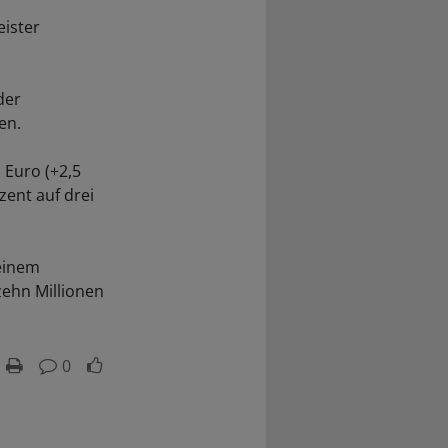
eister
der
en.
 Euro (+2,5
zent auf drei
 einem
zehn Millionen
0