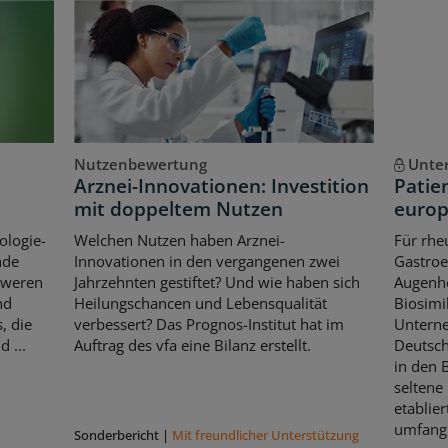
Nutzenbewertung
Unte
Arznei-Innovationen: Investition
Patie
mit doppeltem Nutzen
europ
ologie-
Welchen Nutzen haben Arznei-
Für rhe
nde
Innovationen in den vergangenen zwei
Gastroe
hweren
Jahrzehnten gestiftet? Und wie haben sich
Augenhe
nd
Heilungschancen und Lebensqualität
Biosimi
, die
verbessert? Das Prognos-Institut hat im
Untern
 ...
Auftrag des vfa eine Bilanz erstellt.
Deutsch
in den 
seltene
etablier
umfangr
Sonderbericht
|
Mit freundlicher Unterstützung