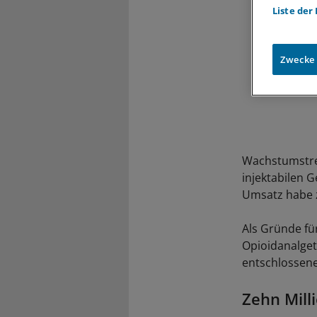
Liste der
Zwecke
Wachstumstrei
injektabilen G
Umsatz habe z
Als Gründe fü
Opioidanalget
entschlossene
Zehn Mill