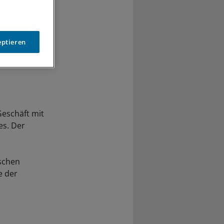
eptieren
Geschäft mit
es. Der
schen
e der