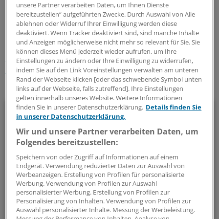
unsere Partner verarbeiten Daten, um Ihnen Dienste
0
bereitzustellen“ aufgeführten Zwecke. Durch Auswahl von Alle
ablehnen oder Widerruf Ihrer Einwilligung werden diese
deaktiviert. Wenn Tracker deaktiviert sind, sind manche Inhalte
Schlagworte:
und Anzeigen möglicherweise nicht mehr so relevant für Sie. Sie
können dieses Menü jederzeit wieder aufrufen, um Ihre
Netze und Kooperation
Berufspolitik
Einstellungen zu ändern oder Ihre Einwilligung zu widerrufen,
Neurologie/Psychiatrie
Berlin
Brandenburg
indem Sie auf den Link Voreinstellungen verwalten am unteren
Rand der Webseite klicken [oder das schwebende Symbol unten
Ihr Newsletter zum Thema
links auf der Webseite, falls zutreffend]. Ihre Einstellungen
gelten innerhalb unseres Website. Weitere Informationen
finden Sie in unserer Datenschutzerklärung.
Details finden Sie
Beruf & Alltag
in unserer Datenschutzerklärung.
Wir und unsere Partner verarbeiten Daten, um
Die Sonntagslektüre: Lesen Sie Wissenswertes und
Folgendes bereitzustellen:
Nützliches für Ihre tägliche Arbeit, lassen Sie sich von
Kolleginnen und Kollegen inspirieren - und seien Sie immer
Speichern von oder Zugriff auf Informationen auf einem
Endgerät. Verwendung reduzierter Daten zur Auswahl von
einen Schritt voraus.
Werbeanzeigen. Erstellung von Profilen für personalisierte
Werbung. Verwendung von Profilen zur Auswahl
personalisierter Werbung. Erstellung von Profilen zur
wöchentlich (Sonntag)
Personalisierung von Inhalten. Verwendung von Profilen zur
Auswahl personalisierter Inhalte. Messung der Werbeleistung.
Zum Abonnieren bitte anmelden
Messung der Performance von Inhalten. Analyse von