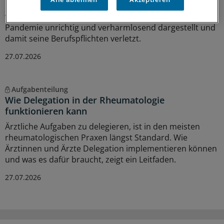
Rügebescheid einer Ärztekammer, die einem Arzt
vorwirft, er habe die Gefährlichkeit der Corona-
Pandemie unrichtig und verharmlosend dargestellt und
damit seine Berufspflichten verletzt.
27.07.2026
Aufgabenteilung
Wie Delegation in der Rheumatologie
funktionieren kann
Ärztliche Aufgaben zu delegieren, ist in den meisten
rheumatologischen Praxen längst Standard. Wie
Ärztinnen und Ärzte Delegation implementieren können
und was es dafür braucht, zeigt ein Leitfaden.
27.07.2026