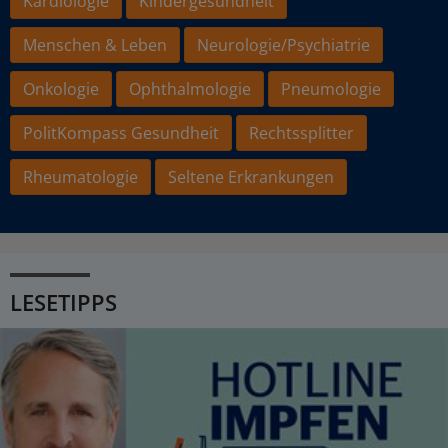
Kardiologie
Kindergesundheit
Menschen & Leben
Neurologie/Psychiatrie
Onkologie
Ophthalmologie
Pneumologie
PolitKompass Gesundheit
Rechtssplitter
Rheumatologie
Seltene Erkrankungen
LESETIPPS