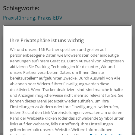
Schlagworte:
Praxisführung
Praxis-EDV
Ihr Newsletter zum Thema
Ihre Privatsphäre ist uns wichtig
Beruf & Alltag
Wir und unsere
145
-Partner speichern und greifen auf
personenbezogene Daten wie Browserdaten oder eindeutige
Die Sonntagslektüre: Lesen Sie Wissenswertes und
Kennungen auf Ihrem Gerät zu. Durch Auswahl von Akzeptieren
Nützliches für Ihre tägliche Arbeit, lassen Sie sich von
aktivieren Sie Tracking-Technologien für die unter „Wir und
Kolleginnen und Kollegen inspirieren - und seien Sie immer
unsere Partner verarbeiten Daten, um Ihnen Dienste
einen Schritt voraus.
bereitzustellen“ aufgeführten Zwecke. Durch Auswahl von Alle
ablehnen oder Widerruf Ihrer Einwilligung werden diese
deaktiviert. Wenn Tracker deaktiviert sind, sind manche Inhalte
wöchentlich (Sonntag)
und Anzeigen möglicherweise nicht mehr so relevant für Sie. Sie
können dieses Menü jederzeit wieder aufrufen, um Ihre
Einstellungen zu ändern oder Ihre Einwilligung zu widerrufen,
Zum Abonnieren bitte anmelden
indem Sie auf den Link Voreinstellungen verwalten am unteren
Rand der Webseite klicken [oder das schwebende Symbol unten
links auf der Webseite, falls zutreffend]. Ihre Einstellungen
gelten innerhalb unseres Website. Weitere Informationen