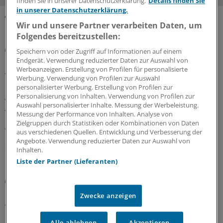
finden Sie in unserer Datenschutzerklärung.
Details finden Sie
in unserer Datenschutzerklärung.
Wir und unsere Partner verarbeiten Daten, um
MEHR ZUM THEMA
Folgendes bereitzustellen:
Gesundheitsbezogene Testlogos
Speichern von oder Zugriff auf Informationen auf einem
Bundesgerichtshof zu Focus-Ärztesiegeln: Für
Endgerät. Verwendung reduzierter Daten zur Auswahl von
Ärzterankings gelten strenge Maßstäbe
Werbeanzeigen. Erstellung von Profilen für personalisierte
Werbung. Verwendung von Profilen zur Auswahl
Der Bundesgerichtshof verschärft Anforderungen an
personalisierter Werbung. Erstellung von Profilen zur
Ärztesiegel: Focus-Auszeichnungen müssten
Personalisierung von Inhalten. Verwendung von Profilen zur
Auswahl personalisierter Inhalte. Messung der Werbeleistung.
Aussagekraft und Grenzen des Rankings klar erkennen
Messung der Performance von Inhalten. Analyse von
lassen. Ein OLG muss nun erneut prüfen, ob Irreführung
Zielgruppen durch Statistiken oder Kombinationen von Daten
vorliegt.
aus verschiedenen Quellen. Entwicklung und Verbesserung der
Angebote. Verwendung reduzierter Daten zur Auswahl von
30.07.2026
Inhalten.
Liste der Partner (Lieferanten)
Berufsobergericht für Heilberufe Berlin
Urteil: Kein Maulkorb für Ärzte wegen
Zwecke anzeigen
Äußerungen zu COVID-Pandemie
Das Berufsobergericht für Heilberufe Berlin kippt den
Alle ablehnen
Akzeptieren