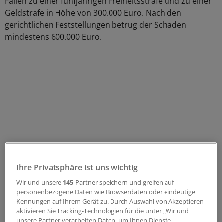
Fällen zu einer fünfjährigen Freiheitsstrafe und zu einer
Geldstrafe in Höhe von 300.000 Euro. Nach den
gerichtlichen Feststellungen betrug der Schaden
mindestens 600.000 Euro.
Ihre Privatsphäre ist uns wichtig
Wir und unsere
145
-Partner speichern und greifen auf
personenbezogene Daten wie Browserdaten oder eindeutige
Die Landesverbände der Pflegekassen hatten daraufhin
Kennungen auf Ihrem Gerät zu. Durch Auswahl von Akzeptieren
beiden Pflegeunternehmen wegen
aktivieren Sie Tracking-Technologien für die unter „Wir und
Abrechnungsbetruges fristlos gekündigt. Die
unsere Partner verarbeiten Daten, um Ihnen Dienste