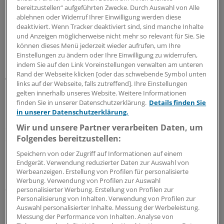
Pflegeunternehmen legten Klage ein und beantragten
bereitzustellen“ aufgeführten Zwecke. Durch Auswahl von Alle
ablehnen oder Widerruf Ihrer Einwilligung werden diese
im Eilverfahren die aufschiebende Wirkung.
deaktiviert. Wenn Tracker deaktiviert sind, sind manche Inhalte
und Anzeigen möglicherweise nicht mehr so relevant für Sie. Sie
Das LSG lehnte die aufschiebende Wirkung der Klagen
können dieses Menü jederzeit wieder aufrufen, um Ihre
Einstellungen zu ändern oder Ihre Einwilligung zu widerrufen,
nun ab. Der Versorgungsvertrag könne nach dem
indem Sie auf den Link Voreinstellungen verwalten am unteren
Gesetz bei einer gröblichen Verletzung ihrer
Rand der Webseite klicken [oder das schwebende Symbol unten
vertraglichen Pflichten fristlos gekündigt werden.
links auf der Webseite, falls zutreffend]. Ihre Einstellungen
gelten innerhalb unseres Website. Weitere Informationen
finden Sie in unserer Datenschutzerklärung.
Details finden Sie
"Das gilt insbesondere dann, wenn Pflegebedürftige in
in unserer Datenschutzerklärung.
Folge der Pflichtverletzung zu Schaden kommen oder
Wir und unsere Partner verarbeiten Daten, um
die Einrichtung nicht erbrachte Leistungen gegenüber
Folgendes bereitzustellen:
den Kostenträgern abrechnet", heißt es in den
Beschlüssen.
Speichern von oder Zugriff auf Informationen auf einem
Endgerät. Verwendung reduzierter Daten zur Auswahl von
Werbeanzeigen. Erstellung von Profilen für personalisierte
In den konkreten Fällen stehe der Abrechnungsbetrug
Werbung. Verwendung von Profilen zur Auswahl
aufgrund des Geständnisses der Geschäftsführerin fest.
personalisierter Werbung. Erstellung von Profilen zur
Personalisierung von Inhalten. Verwendung von Profilen zur
Eine Fortsetzung des Vertragsverhältnisses sei nicht
Auswahl personalisierter Inhalte. Messung der Werbeleistung.
mehr zumutbar.
Messung der Performance von Inhalten. Analyse von