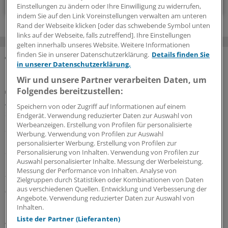
Einstellungen zu ändern oder Ihre Einwilligung zu widerrufen,
indem Sie auf den Link Voreinstellungen verwalten am unteren
Rand der Webseite klicken [oder das schwebende Symbol unten
links auf der Webseite, falls zutreffend]. Ihre Einstellungen
gelten innerhalb unseres Website. Weitere Informationen
finden Sie in unserer Datenschutzerklärung.
Details finden Sie
in unserer Datenschutzerklärung.
MEHR ZUM THEMA
Wir und unsere Partner verarbeiten Daten, um
Folgendes bereitzustellen:
Stationsärztin muss Entschädigung zahlen
Aktuelles Urteil: Gesundheitsdaten der Kollegen
Speichern von oder Zugriff auf Informationen auf einem
sollten in Chats tabu sein
Endgerät. Verwendung reduzierter Daten zur Auswahl von
Werbeanzeigen. Erstellung von Profilen für personalisierte
Schon wieder krank, schon wieder Vertretung. Unter
Werbung. Verwendung von Profilen zur Auswahl
Nutzung von Gesundheitsdaten machte eine
personalisierter Werbung. Erstellung von Profilen zur
Stationsärztin ihrem Ärger per WhatsApp Luft. Dem
Personalisierung von Inhalten. Verwendung von Profilen zur
Kollegen muss sie nun 1.000 Euro Schmerzensgeld
Auswahl personalisierter Inhalte. Messung der Werbeleistung.
Messung der Performance von Inhalten. Analyse von
zahlen.
Zielgruppen durch Statistiken oder Kombinationen von Daten
aus verschiedenen Quellen. Entwicklung und Verbesserung der
06.08.2026
Angebote. Verwendung reduzierter Daten zur Auswahl von
Inhalten.
Liste der Partner (Lieferanten)
WIdO-Qualitätsmonitor 2026