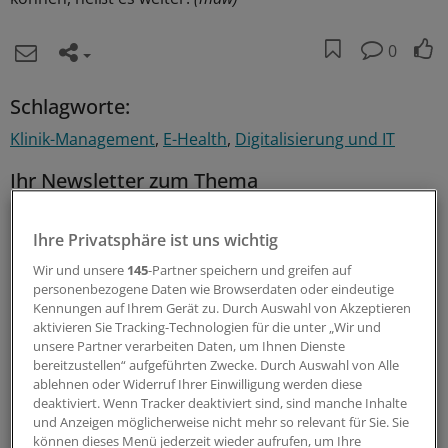
0
Schlagworte:
Klinik-Management
E-Health
Digitalisierung und IT
Ihr Newsletter zum Thema
Beruf & Alltag
Ihre Privatsphäre ist uns wichtig
Die Sonntagslektüre: Lesen Sie Wissenswertes und
Wir und unsere
145
-Partner speichern und greifen auf
Nützliches für Ihre tägliche Arbeit, lassen Sie sich von
personenbezogene Daten wie Browserdaten oder eindeutige
Kennungen auf Ihrem Gerät zu. Durch Auswahl von Akzeptieren
Kolleginnen und Kollegen inspirieren - und seien Sie immer
aktivieren Sie Tracking-Technologien für die unter „Wir und
einen Schritt voraus.
unsere Partner verarbeiten Daten, um Ihnen Dienste
bereitzustellen“ aufgeführten Zwecke. Durch Auswahl von Alle
ablehnen oder Widerruf Ihrer Einwilligung werden diese
wöchentlich (Sonntag)
deaktiviert. Wenn Tracker deaktiviert sind, sind manche Inhalte
und Anzeigen möglicherweise nicht mehr so relevant für Sie. Sie
können dieses Menü jederzeit wieder aufrufen, um Ihre
Zum Abonnieren bitte anmelden