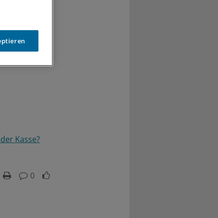
eptieren
der Kasse?
0