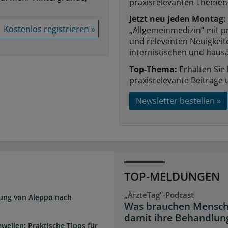
praxisrelevanten Themen
Jetzt neu jeden Montag:
Kostenlos registrieren »
„Allgemeinmedizin“ mit p
und relevanten Neuigkei
internistischen und hausä
Top-Thema:
Erhalten Sie
praxisrelevante Beiträge 
Newsletter bestellen »
TOP-MELDUNGEN
„ÄrzteTag“-Podcast
dung von Aleppo nach
Was brauchen Mensch
damit ihre Behandlung
wellen: Praktische Tipps für