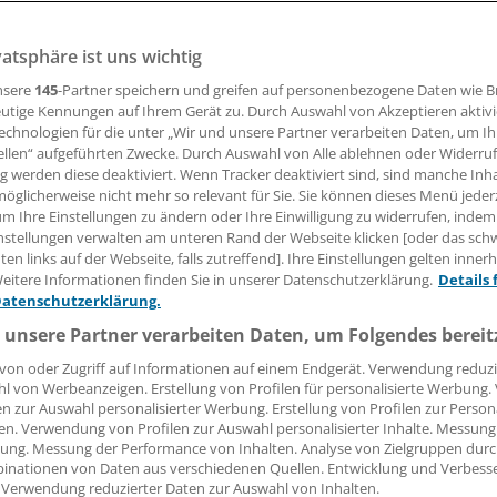
(ger). Nicht nur der Paragraf 116 b soll nach den Plänen d
vatsphäre ist uns wichtig
rgungsstrukturgesetz neu gefasst werden, sondern auch d
Paragrafen 116 und 116 a.
nsere
145
-Partner speichern und greifen auf personenbezogene Daten wie 
utige Kennungen auf Ihrem Gerät zu. Durch Auswahl von Akzeptieren aktivi
echnologien für die unter „Wir und unsere Partner verarbeiten Daten, um I
ellen“ aufgeführten Zwecke. Durch Auswahl von Alle ablehnen oder Widerruf
15.11.2011, 05:02 Uhr
ng werden diese deaktiviert. Wenn Tracker deaktiviert sind, sind manche Inh
öglicherweise nicht mehr so relevant für Sie. Sie können dieses Menü jeder
um Ihre Einstellungen zu ändern oder Ihre Einwilligung zu widerrufen, indem
nstellungen verwalten am unteren Rand der Webseite klicken [oder das sc
en links auf der Webseite, falls zutreffend]. Ihre Einstellungen gelten inner
ulassungsausschuss in Zukunft auch Ärztinnen und Ärzte au
eitere Informationen finden Sie in unserer Datenschutzerklärung.
Details 
richtungen bei Unterversorgung ermächtigen können, an d
Datenschutzerklärung.
ichen Versorgung teilzunehmen - sofern sie über eine abge
 unsere Partner verarbeiten Daten, um Folgendes bereit
 verfügen.
von oder Zugriff auf Informationen auf einem Endgerät. Verwendung reduzi
l von Werbeanzeigen. Erstellung von Profilen für personalisierte Werbung
sausschuss soll in Zukunft schon bei Feststellung eines zus
en zur Auswahl personalisierter Werbung. Erstellung von Profilen zur Person
en. Verwendung von Profilen zur Auswahl personalisierter Inhalte. Messung
rgungsbedarfs Kliniken ermächtigen dürfen, an der vertrags
ung. Messung der Performance von Inhalten. Analyse von Zielgruppen durch
eilzunehmen.
inationen von Daten aus verschiedenen Quellen. Entwicklung und Verbess
 Verwendung reduzierter Daten zur Auswahl von Inhalten.