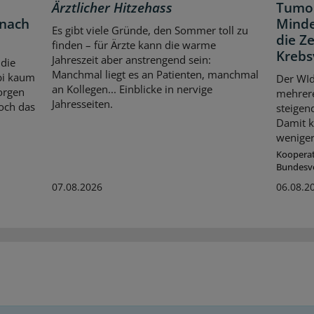
Ärztlicher Hitzehass
Tumor
 nach
Minde
Es gibt viele Gründe, den Sommer toll zu
die Z
finden – für Ärzte kann die warme
Krebs
Jahreszeit aber anstrengend sein:
 die
Manchmal liegt es an Patienten, manchmal
bi kaum
Der WId
an Kollegen... Einblicke in nervige
orgen
mehrer
Jahresseiten.
och das
steigen
Damit k
weniger
Koopera
Bundesv
07.08.2026
06.08.2