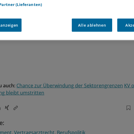
 Partner (Lieferanten)
 anzeigen
Alle ablehnen
Akz
u auch:
Chance zur Überwindung der Sektorengrenzen
KV o
g bleibt umstritten
e:
ement
Vertragsarztrecht
Berufspolitik