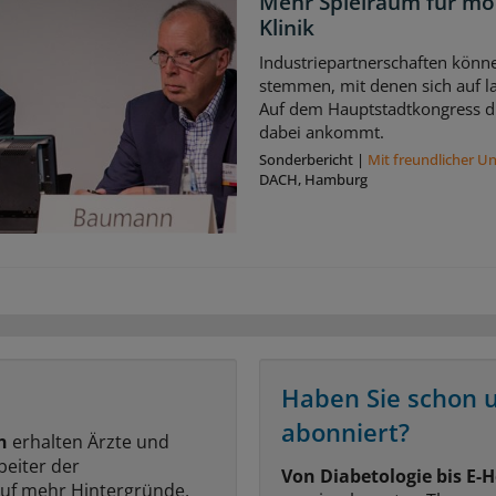
Mehr Spielraum für mo
Klinik
Industriepartnerschaften könne
stemmen, mit denen sich auf la
Auf dem Hauptstadtkongress di
dabei ankommt.
Sonderbericht
|
Mit freundlicher U
DACH, Hamburg
Haben Sie schon 
abonniert?
n
erhalten Ärzte und
beiter der
Von Diabetologie bis E-H
auf mehr Hintergründe,