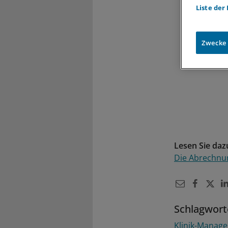
Liste der
Zwecke
Lesen Sie daz
Die Abrechnun
Schlagwort
Klinik-Manag