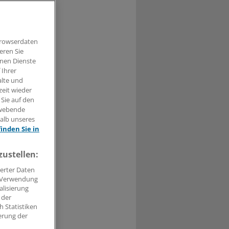
Browserdaten
0
eren Sie
hnen Dienste
 Ihrer
nde. Den Weg
alte und
zeit wieder
 Sie auf den
hwebende
halb unseres
finden Sie in
zustellen:
erter Daten
. Verwendung
alisierung
 der
 Statistiken
erung der