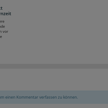
kt
nzeit
ere
nde
n vor
ie
 um einen Kommentar verfassen zu können.