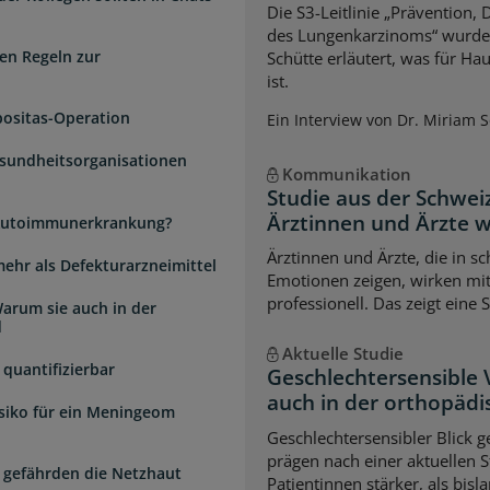
Die S3-Leitlinie „Prävention,
des Lungenkarzinoms“ wurde a
en Regeln zur
Schütte erläutert, was für Ha
ist.
positas-Operation
Ein Interview von Dr. Miriam 
esundheitsorganisationen
Kommunikation
Studie aus der Schwei
Ärztinnen und Ärzte 
e Autoimmunerkrankung?
Ärztinnen und Ärzte, die in s
mehr als Defekturarzneimittel
Emotionen zeigen, wirken mi
professionell. Das zeigt eine 
arum sie auch in der
d
Aktuelle Studie
quantifizierbar
Geschlechtersensible
auch in der orthopädi
isiko für ein Meningeom
Geschlechtersensibler Blick 
prägen nach einer aktuellen S
 gefährden die Netzhaut
Patientinnen stärker, als bi