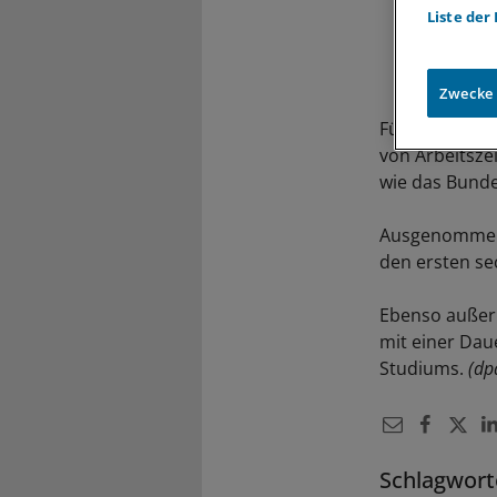
Liste der
Zwecke
Für Praxen is
von Arbeitszei
wie das Bundes
Ausgenommen s
den ersten se
Ebenso außerha
mit einer Dau
Studiums.
(dp
Schlagwort