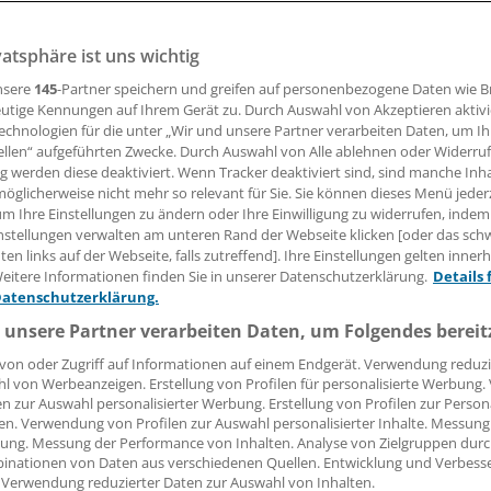
vatsphäre ist uns wichtig
14.07.2014, 10:59 Uhr
nsere
145
-Partner speichern und greifen auf personenbezogene Daten wie 
utige Kennungen auf Ihrem Gerät zu. Durch Auswahl von Akzeptieren aktivi
echnologien für die unter „Wir und unsere Partner verarbeiten Daten, um I
ellen“ aufgeführten Zwecke. Durch Auswahl von Alle ablehnen oder Widerruf
15 gilt der gesetzliche Mindestlohn von 8,50 Euro pro Stu
ng werden diese deaktiviert. Wenn Tracker deaktiviert sind, sind manche Inh
er Bundesrat am Freitag in Berlin endgültig frei.
öglicherweise nicht mehr so relevant für Sie. Sie können dieses Menü jeder
um Ihre Einstellungen zu ändern oder Ihre Einwilligung zu widerrufen, indem
nstellungen verwalten am unteren Rand der Webseite klicken [oder das sc
mmer billigte das eine Woche zuvor schon vom Bundestag
en links auf der Webseite, falls zutreffend]. Ihre Einstellungen gelten inner
e Gesetz mit großer Mehrheit.
eitere Informationen finden Sie in unserer Datenschutzerklärung.
Details 
Datenschutzerklärung.
 unsere Partner verarbeiten Daten, um Folgendes bereit
von oder Zugriff auf Informationen auf einem Endgerät. Verwendung reduzi
l von Werbeanzeigen. Erstellung von Profilen für personalisierte Werbung
en zur Auswahl personalisierter Werbung. Erstellung von Profilen zur Person
en. Verwendung von Profilen zur Auswahl personalisierter Inhalte. Messung
ung. Messung der Performance von Inhalten. Analyse von Zielgruppen durch
inationen von Daten aus verschiedenen Quellen. Entwicklung und Verbess
 Verwendung reduzierter Daten zur Auswahl von Inhalten.