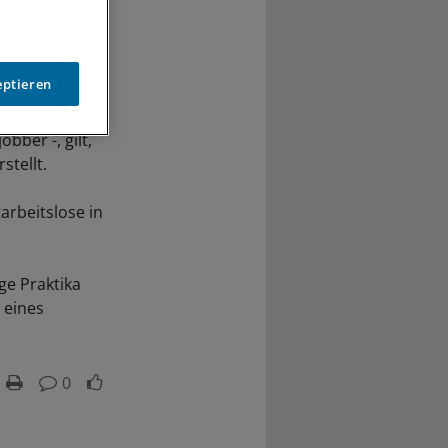
eptieren
, unabhängig
bber -, gilt,
stellt.
arbeitslose in
ge Praktika
 eines
0