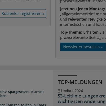
praxisrelevanten Themen
Jetzt neu jeden Montag:
Kostenlos registrieren »
„Allgemeinmedizin“ mit p
und relevanten Neuigkei
internistischen und hausä
Top-Thema:
Erhalten Sie
praxisrelevante Beiträge 
Newsletter bestellen »
TOP-MELDUNGEN
Update 2026
 GKV-Spargesetzes: Klarheit
S3-Leitlinie Lungenkre
eben
wichtigsten Änderun
der Kollegen sollten in Chats