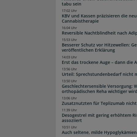
tabu sein
17:02 Uhr
KBV und Kassen präzisieren die neu
Cannabistherapie
16:04 Uhr
Reversible Nachtblindheit nach Adi
15:53 Uhr
Besserer Schutz vor Hitzewellen: G
veröffentlichen Erklärung
14:03 Uhr
Erst das trockene Auge – dann di
13:56 Uhr
Urteil: Sprechstundenbedarf nicht 
13:50 Uhr
Geschlechtersensible Versorgung: W
orthopädischen Reha wichtiger wir
13:06 Uhr
Zusatznutzten für Teplizumab nicht 
11:39 Uhr
Desogestrel mit gering erhöhtem R
assoziiert
10:51 Uhr
Auch seltene, milde Hypoglykämien