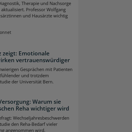
 Diagnostik, Therapie und Nachsorge
ktualisiert. Professor Wolfgang
usärztinnen und Hausärzte wichtig
Sonnet
z zeigt: Emotionale
wirken vertrauenswürdiger
chwierigen Gesprächen mit Patienten
tfühlender und trotzdem
Studie der Universität Bern.
 Versorgung: Warum sie
schen Reha wichtiger wird
gefragt: Wechseljahresbeschwerden
tudie den Reha-Bedarf vieler
slang angenommen wird.