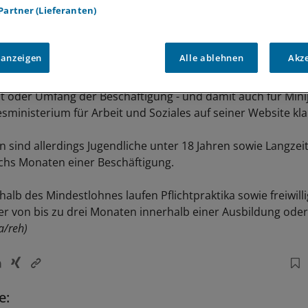
 Partner (Lieferanten)
 anzeigen
Alle ablehnen
Akz
t wichtig, dass der neue Mindestlohn für alle Arbeitnehmer
t oder Umfang der Beschäftigung - und damit auch für Minijo
ministerium für Arbeit und Soziales auf seiner Website klar
ind allerdings Jugendliche unter 18 Jahren sowie Langzeit
chs Monaten einer Beschäftigung.
lb des Mindestlohnes laufen Pflichtpraktika sowie freiwilli
er von bis zu drei Monaten innerhalb einer Ausbildung oder
a/reh)
e: