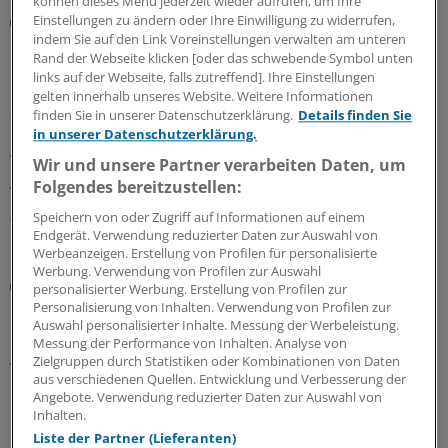
können dieses Menü jederzeit wieder aufrufen, um Ihre
Cannabis auf Rezept
Einstellungen zu ändern oder Ihre Einwilligung zu widerrufen,
KBV und Kassen präzisieren die neuen Regeln zur
indem Sie auf den Link Voreinstellungen verwalten am unteren
Rand der Webseite klicken [oder das schwebende Symbol unten
Cannabistherapie
links auf der Webseite, falls zutreffend]. Ihre Einstellungen
Mit dem GKV-Spargestetz wurden auch die Regeln für
gelten innerhalb unseres Website. Weitere Informationen
die Cannabistherapie auf Kasse verschärft. KBV und
finden Sie in unserer Datenschutzerklärung.
Details finden Sie
in unserer Datenschutzerklärung.
Kassen stellen nun klar, wie mit dem sechsmonatigen
Therapieversuch zu verfahren ist. Und welche
Wir und unsere Partner verarbeiten Daten, um
Ausnahmen gelten.
Folgendes bereitzustellen:
Speichern von oder Zugriff auf Informationen auf einem
06.08.2026
Endgerät. Verwendung reduzierter Daten zur Auswahl von
Werbeanzeigen. Erstellung von Profilen für personalisierte
Werbung. Verwendung von Profilen zur Auswahl
Bundesverwaltungsgericht
personalisierter Werbung. Erstellung von Profilen zur
Urteil: Sprechstundenbedarf nicht mehr als
Personalisierung von Inhalten. Verwendung von Profilen zur
Defekturarzneimittel
Auswahl personalisierter Inhalte. Messung der Werbeleistung.
Messung der Performance von Inhalten. Analyse von
Arztpraxen können ihren Sprechstundenbedarf nicht
Zielgruppen durch Statistiken oder Kombinationen von Daten
mehr als Defekturarzneimittel bestellen, hat das
aus verschiedenen Quellen. Entwicklung und Verbesserung der
Angebote. Verwendung reduzierter Daten zur Auswahl von
Bundesverwaltungsgericht entschieden – und
Inhalten.
klargestellt, welche Anlässe als zulässig gelten.
Liste der Partner (Lieferanten)