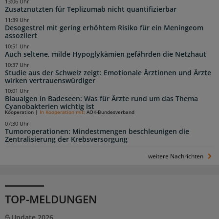
13:06 Uhr
Zusatznutzten für Teplizumab nicht quantifizierbar
11:39 Uhr
Desogestrel mit gering erhöhtem Risiko für ein Meningeom
assoziiert
10:51 Uhr
Auch seltene, milde Hypoglykämien gefährden die Netzhaut
10:37 Uhr
Studie aus der Schweiz zeigt: Emotionale Ärztinnen und Ärzte
wirken vertrauenswürdiger
10:01 Uhr
Blaualgen in Badeseen: Was für Ärzte rund um das Thema
Cyanobakterien wichtig ist
Kooperation
|
In Kooperation mit:
AOK-Bundesverband
07:30 Uhr
Tumoroperationen: Mindestmengen beschleunigen die
Zentralisierung der Krebsversorgung
weitere Nachrichten
TOP-MELDUNGEN
Update 2026