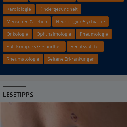
Kardiologie
Kindergesundheit
Menschen & Leben
Neurologie/Psychiatrie
Onkologie
Ophthalmologie
Pneumologie
PolitKompass Gesundheit
Rechtssplitter
Rheumatologie
Seltene Erkrankungen
LESETIPPS