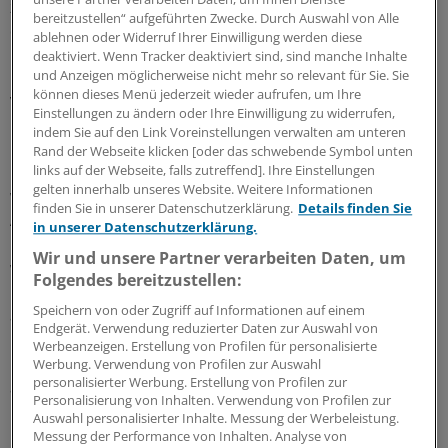
zugenommen“. Im BSI sei man sich durchaus „bewusst,
bereitzustellen“ aufgeführten Zwecke. Durch Auswahl von Alle
dass die Prüfung der Betroffenheit und die zweistufige
ablehnen oder Widerruf Ihrer Einwilligung werden diese
Registrierung im Einzelfall aufwändig sein kann“.
deaktiviert. Wenn Tracker deaktiviert sind, sind manche Inhalte
und Anzeigen möglicherweise nicht mehr so relevant für Sie. Sie
können dieses Menü jederzeit wieder aufrufen, um Ihre
Viele wähnen sich nicht angesprochen
Einstellungen zu ändern oder Ihre Einwilligung zu widerrufen,
indem Sie auf den Link Voreinstellungen verwalten am unteren
Die Behörde erwarte aber, „dass die noch offenen
Rand der Webseite klicken [oder das schwebende Symbol unten
Registrierungen im 1. Halbjahr 2026 nachgeholt
links auf der Webseite, falls zutreffend]. Ihre Einstellungen
gelten innerhalb unseres Website. Weitere Informationen
werden“. Und das dürften nicht wenige sein: Auf eine
finden Sie in unserer Datenschutzerklärung.
Details finden Sie
Anfrage der Bundestagsabgeordneten Jeanne
in unserer Datenschutzerklärung.
Dillschneider (Grüne) habe das Innenministerium
Wir und unsere Partner verarbeiten Daten, um
wissen, dass sich bis Ende Februar erst 4.856
Folgendes bereitzustellen:
Unternehmen angemeldet haben, berichtet unter
Speichern von oder Zugriff auf Informationen auf einem
anderen die „Frankfurter Rundschau“.
Endgerät. Verwendung reduzierter Daten zur Auswahl von
Werbeanzeigen. Erstellung von Profilen für personalisierte
Der IT-Dienstleister Schwarz Digits veröffentlichte
Werbung. Verwendung von Profilen zur Auswahl
personalisierter Werbung. Erstellung von Profilen zur
aktuell Ergebnisse einer repräsentativen
Personalisierung von Inhalten. Verwendung von Profilen zur
Unternehmensbefragung (n = 1.001), wonach rund die
Auswahl personalisierter Inhalte. Messung der Werbeleistung.
Hälfte (48 Prozent) irrtümlich „davon ausgehen, nicht
Messung der Performance von Inhalten. Analyse von