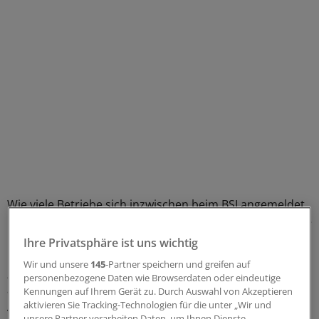
Wie viele Betriebe sich inzwischen beim BSI angemeldet
haben, wollte die Bonner Behörde vor dem Wochenende
nicht mitteilen. Eine allgemeine Zahl werde kommenden
Ihre Privatsphäre ist uns wichtig
Montag veröffentlicht, sektorspezifische Zahlen
Wir und unsere
145
-Partner speichern und greifen auf
„voraussichtlich Ende März“, versicherte ein Sprecher
personenbezogene Daten wie Browserdaten oder eindeutige
auf Nachfrage. Kurz vor Torschluss habe das
Kennungen auf Ihrem Gerät zu. Durch Auswahl von Akzeptieren
aktivieren Sie Tracking-Technologien für die unter „Wir und
Anmeldegeschehen „in den letzten Tagen noch einmal
unsere Partner verarbeiten Daten, um Ihnen Dienste