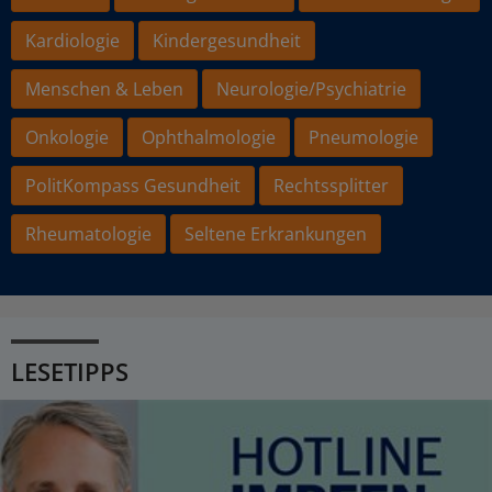
Kardiologie
Kindergesundheit
Menschen & Leben
Neurologie/Psychiatrie
Onkologie
Ophthalmologie
Pneumologie
PolitKompass Gesundheit
Rechtssplitter
Rheumatologie
Seltene Erkrankungen
LESETIPPS