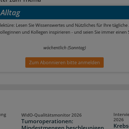
Alltag
ektüre: Lesen Sie Wissenswertes und Nützliches für Ihre tägliche 
Kolleginnen und Kollegen inspirieren - und seien Sie immer einen S
wöchentlich (Sonntag)
Zum Abonnieren bitte anmelden
ung
Interv
WIdO-Qualitätsmonitor 2026
2026
Tumoroperationen:
Krebs
Mindestmengen beschleunigen