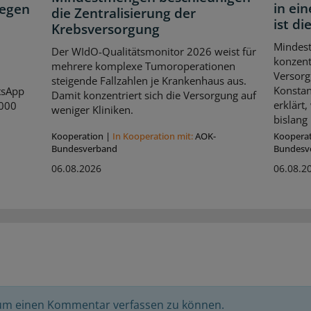
in ei
legen
die Zentralisierung der
ist di
Krebsversorgung
Mindes
Der WIdO-Qualitätsmonitor 2026 weist für
konzent
mehrere komplexe Tumoroperationen
Versorg
steigende Fallzahlen je Krankenhaus aus.
Konstan
tsApp
Damit konzentriert sich die Versorgung auf
erklärt
.000
weniger Kliniken.
bislang 
Kooperation
|
In Kooperation mit:
AOK-
Koopera
Bundesverband
Bundesv
06.08.2026
06.08.2
 um einen Kommentar verfassen zu können.