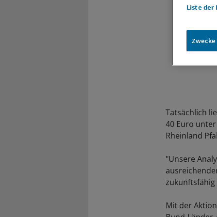
Liste der
Zwecke
Tatsächlich l
40 Euro unter
Rheinland Pfa
"Unsere Analy
ausreichenden
zukunftsfähig 
Mit der Aktio