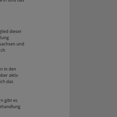
rin sind das
lied dieser
elung
rsachsen und
rch
n in den
ber aktiv
ich das
n gibt es
behandlung