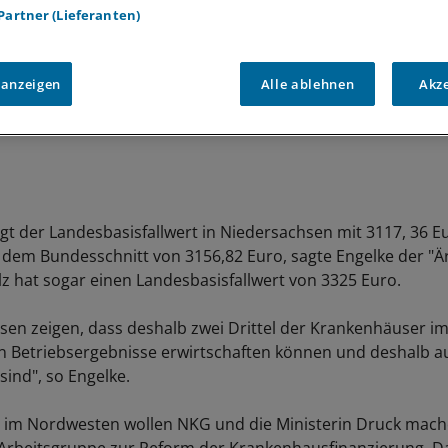
 Partner (Lieferanten)
 anzeigen
Alle ablehnen
Akz
iegt der Landesbasisfallwert in Niedersachsen mit 3117, 36 
 dem Bundesschnitt von 3156,82 Euro, sagte Engelke der "Är
lz hat sogar einen Landesbasisfallwert von 3325 Euro.
sen zeigen, dass deshalb zwei Drittel der Krankenhäuser i
 Betriebsergebnisse erwirtschaften können und deshalb a
sind", so Engelke.
n im Nordwesten wollen NKG und die Ministerin Druck mach