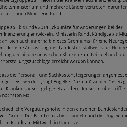
rbeitsgruppe zur Reform der Krankenhausfinanzierung. Da
heitsministerium und mehrere Länder vertreten, darunter
 - also auch Ministerin Rundt.
uppe soll bis Ende 2014 Eckpunkte für Änderungen bei der
nfinanzierung entwickeln. Ministerin Rundt kündigte als Mitg
 an, sich auch innerhalb dieses Gremiums für eine Neureg
mit der eine Anpassung des Landesbasisfallwerts für Niede
ellung der niedersächsischen Kliniken zum Beispiel auch du
cherstellungszuschläge erreicht werden können.
 dass die Personal- und Sachkostensteigerungen angemesse
 eingepreist werden", sagt Engelke. Dazu müsse der Gesetzge
s Krankenhausentgeltgesetz ändern. Im September trifft s
nächsten Mal.
rschiedliche Vergütungshöhe in den einzelnen Bundesländer
iven Grund. Der Bund muss hier handeln und die Ungleich
lärte Rundt am Mittwoch in Hannover.