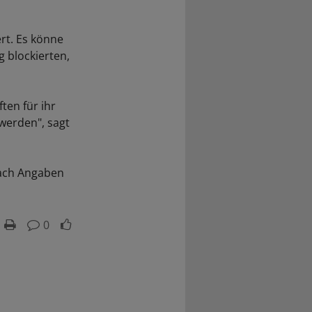
rt. Es könne
g blockierten,
ten für ihr
werden", sagt
nach Angaben
0