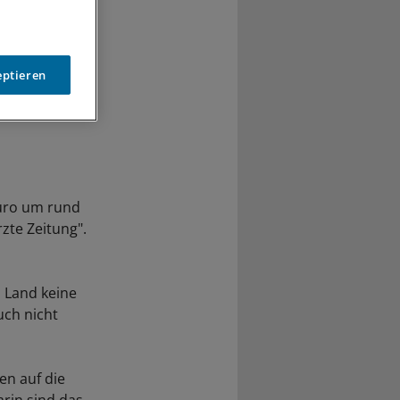
eptieren
Euro um rund
zte Zeitung".
m Land keine
uch nicht
en auf die