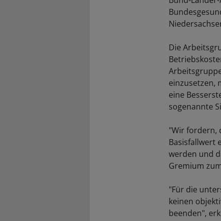
Bund-Länder-A
Bundesgesund
Niedersachsen
Die Arbeitsgr
Betriebskoste
Arbeitsgruppe
einzusetzen, 
eine Besserst
sogenannte Si
"Wir fordern,
Basisfallwert
werden und da
Gremium zum 
"Für die unte
keinen objekt
beenden", erk