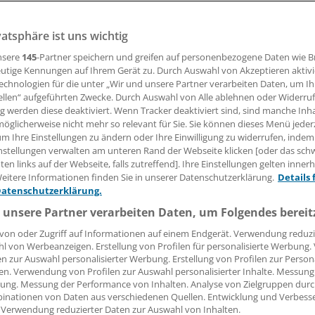
tsministerin und der Direktor der Krankenhausgesellschaft
 fürchten um die Zukunft vieler Kliniken im Land.
vatsphäre ist uns wichtig
nsere
145
-Partner speichern und greifen auf personenbezogene Daten wie 
utige Kennungen auf Ihrem Gerät zu. Durch Auswahl von Akzeptieren aktivi
24.07.2014, 17:22 Uhr
echnologien für die unter „Wir und unsere Partner verarbeiten Daten, um I
ellen“ aufgeführten Zwecke. Durch Auswahl von Alle ablehnen oder Widerruf
ng werden diese deaktiviert. Wenn Tracker deaktiviert sind, sind manche Inh
öglicherweise nicht mehr so relevant für Sie. Sie können dieses Menü jeder
um Ihre Einstellungen zu ändern oder Ihre Einwilligung zu widerrufen, indem
nstellungen verwalten am unteren Rand der Webseite klicken [oder das sc
emeinsam fordern die niedersächsische Gesundheitsminist
en links auf der Webseite, falls zutreffend]. Ihre Einstellungen gelten inner
nd die Krankenhausgesellschaft des Landes (NKG) mehr Gel
eitere Informationen finden Sie in unserer Datenschutzerklärung.
Details 
iedersachsen.
Datenschutzerklärung.
 unsere Partner verarbeiten Daten, um Folgendes bereit
 Aktionswoche "2/Drittel - Niedersachsens Krankenhäuser
von oder Zugriff auf Informationen auf einem Endgerät. Verwendung reduzi
 Ministerin und NKG-Direktor Helge Engelke die Bundesregie
l von Werbeanzeigen. Erstellung von Profilen für personalisierte Werbung
legen, um die stark divergierenden Landesbasisfallwerte a
en zur Auswahl personalisierter Werbung. Erstellung von Profilen zur Person
en. Verwendung von Profilen zur Auswahl personalisierter Inhalte. Messung
ung. Messung der Performance von Inhalten. Analyse von Zielgruppen durch
inationen von Daten aus verschiedenen Quellen. Entwicklung und Verbess
 Verwendung reduzierter Daten zur Auswahl von Inhalten.