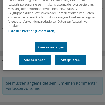
Personalisierung von Inhalten. Verwendung von Profilen zur
Neue Ansätze gegen zu hohe Cholesterinwerte bildeten
Auswahl personalisierter Inhalte. Messung der Werbeleistung.
einen Schwerpunkt der jüngsten Experten-Begutachtung
Messung der Performance von Inhalten. Analyse von
bei der EMA: Auch gab es Zulassungsempfehlungen für
Zielgruppen durch Statistiken oder Kombinationen von Daten
Wirkstoffe gegen Plaque-Psoriasis, primäre biliäre
aus verschiedenen Quellen. Entwicklung und Verbesserung der
Angebote. Verwendung reduzierter Daten zur Auswahl von
Cholangitis, COVID-19, AMD und zerebrale
Inhalten.
Adrenoleukodystrophie.
Liste der Partner (Lieferanten)
24.07.2026
Zwecke anzeigen
Alle ablehnen
Akzeptieren
KOMMENTARE
Sie müssen angemeldet sein, um einen Kommentar
verfassen zu können.