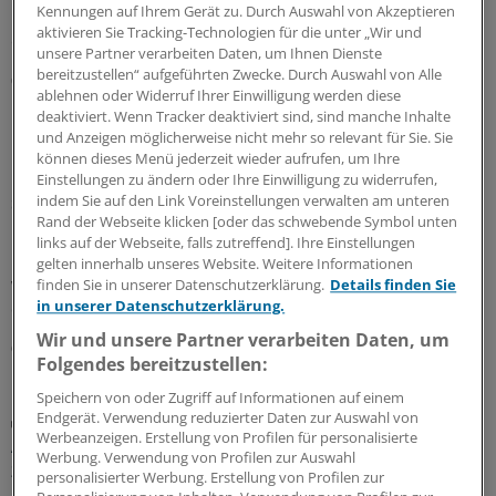
Kennungen auf Ihrem Gerät zu. Durch Auswahl von Akzeptieren
Interview mit der Ärzte Zeitung. Das Thema habe aber
aktivieren Sie Tracking-Technologien für die unter „Wir und
eine viel größere Dimension als viele meinten.
unsere Partner verarbeiten Daten, um Ihnen Dienste
bereitzustellen“ aufgeführten Zwecke. Durch Auswahl von Alle
07.08.2026
ablehnen oder Widerruf Ihrer Einwilligung werden diese
deaktiviert. Wenn Tracker deaktiviert sind, sind manche Inhalte
und Anzeigen möglicherweise nicht mehr so relevant für Sie. Sie
Leitliniennutzung
können dieses Menü jederzeit wieder aufrufen, um Ihre
Hausärzte wünschen sich Leitlinien kürzer,
Einstellungen zu ändern oder Ihre Einwilligung zu widerrufen,
strukturierter und praxisnäher
indem Sie auf den Link Voreinstellungen verwalten am unteren
Rand der Webseite klicken [oder das schwebende Symbol unten
In hausärztlichen Praxen wird durchaus regelmäßig auf
links auf der Webseite, falls zutreffend]. Ihre Einstellungen
Leitlinien zurückgegriffen – eine Umfrage zeigt allerdings
gelten innerhalb unseres Website. Weitere Informationen
wegen Zeitmangels und zu umfangreicher Dokumente
finden Sie in unserer Datenschutzerklärung.
Details finden Sie
deutlichen Verbesserungsbedarf.
in unserer Datenschutzerklärung.
Wir und unsere Partner verarbeiten Daten, um
03.08.2026
Folgendes bereitzustellen:
Speichern von oder Zugriff auf Informationen auf einem
Endgerät. Verwendung reduzierter Daten zur Auswahl von
Juli-Sitzung des CHMP
Werbeanzeigen. Erstellung von Profilen für personalisierte
Acht Pharma-Innovationen auf der Zielgeraden
Werbung. Verwendung von Profilen zur Auswahl
zur EU-Zulassung
personalisierter Werbung. Erstellung von Profilen zur