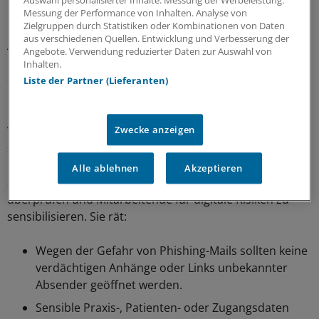
Auswahl personalisierter Inhalte. Messung der Werbeleistung.
Unimed, das als externer Dienstleister zahlreiche
Messung der Performance von Inhalten. Analyse von
Zielgruppen durch Statistiken oder Kombinationen von Daten
Kliniken im Gesundheitswesen bei administrativen
aus verschiedenen Quellen. Entwicklung und Verbesserung der
Aufgaben unterstützt, dazu gehört auch die
Angebote. Verwendung reduzierter Daten zur Auswahl von
Rechnungsstellung. „Die jüngsten Vorfälle verdeutlichen,
Inhalten.
dass Cyberangriffe nicht ausschließlich Praxen oder
Liste der Partner (Lieferanten)
medizinische Einrichtungen betreffen, sondern ebenso
Unternehmen und Dienstleister, die an der
Verarbeitung sensibler Gesundheitsdaten beteiligt sind“,
Zwecke anzeigen
so die KV.
Alle ablehnen
Akzeptieren
Sie rät Praxen, bestehende Sicherheitsmaßnahmen zu
überprüfen und Mitarbeitende für digitale Risiken zu
sensibilisieren. Sie rät:
Wegen der Gefahr von Phishing-Mails sollten keine
verdächtigen Anhänge oder Links unbekannter
Absender geöffnet werden.
Sensible Praxis-, Patienten- oder Zugangsdaten