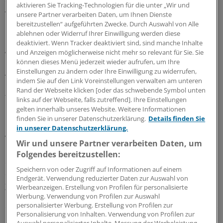
dass eine Gruppierung Namens „Kairos“ für die Tat
aktivieren Sie Tracking-Technologien für die unter „Wir und
verantwortlich sei. Dabei handelt es sich um eine
unsere Partner verarbeiten Daten, um Ihnen Dienste
Gruppe, die Erpressungs-Trojaner (sogenannte
bereitzustellen“ aufgeführten Zwecke. Durch Auswahl von Alle
ablehnen oder Widerruf Ihrer Einwilligung werden diese
Ransomware) einsetzt. Diese verschlüsseln Daten und
deaktiviert. Wenn Tracker deaktiviert sind, sind manche Inhalte
geben sie erst nach Lösegeldzahlung frei.
und Anzeigen möglicherweise nicht mehr so relevant für Sie. Sie
können dieses Menü jederzeit wieder aufrufen, um Ihre
Einstellungen zu ändern oder Ihre Einwilligung zu widerrufen,
Arwini wird von der KV Niedersachsen und den
indem Sie auf den Link Voreinstellungen verwalten am unteren
Landesverbänden der Krankenkassen getragen und ist
Rand der Webseite klicken [oder das schwebende Symbol unten
für die Durchführung von Wirtschaftlichkeitsprüfungen
links auf der Webseite, falls zutreffend]. Ihre Einstellungen
in der vertragsärztlichen Versorgung verantwortlich. Die
gelten innerhalb unseres Website. Weitere Informationen
finden Sie in unserer Datenschutzerklärung.
Details finden Sie
KV hatte Ende Mai auf den Cyberangriff aufmerksam
in unserer Datenschutzerklärung.
gemacht.
Wir und unsere Partner verarbeiten Daten, um
Folgendes bereitzustellen:
LESEN SIE AUCH
Speichern von oder Zugriff auf Informationen auf einem
Cyberattacke
Endgerät. Verwendung reduzierter Daten zur Auswahl von
Zehntausende Uniklinik-Patienten von
Werbeanzeigen. Erstellung von Profilen für personalisierte
Hackerangriff betroffen
Werbung. Verwendung von Profilen zur Auswahl
personalisierter Werbung. Erstellung von Profilen zur
Personalisierung von Inhalten. Verwendung von Profilen zur
Betroffen ist neben Arwini auch das Unternehmen