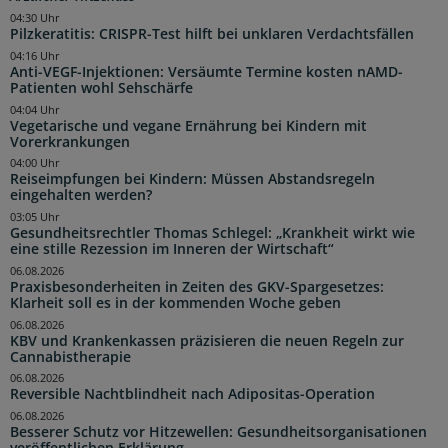
04:30 Uhr
Pilzkeratitis: CRISPR-Test hilft bei unklaren Verdachtsfällen
04:16 Uhr
Anti-VEGF-Injektionen: Versäumte Termine kosten nAMD-
Patienten wohl Sehschärfe
04:04 Uhr
Vegetarische und vegane Ernährung bei Kindern mit
Vorerkrankungen
04:00 Uhr
Reiseimpfungen bei Kindern: Müssen Abstandsregeln
eingehalten werden?
03:05 Uhr
Gesundheitsrechtler Thomas Schlegel: „Krankheit wirkt wie
eine stille Rezession im Inneren der Wirtschaft“
06.08.2026
Praxisbesonderheiten in Zeiten des GKV-Spargesetzes:
Klarheit soll es in der kommenden Woche geben
06.08.2026
KBV und Krankenkassen präzisieren die neuen Regeln zur
Cannabistherapie
06.08.2026
Reversible Nachtblindheit nach Adipositas-Operation
06.08.2026
Besserer Schutz vor Hitzewellen: Gesundheitsorganisationen