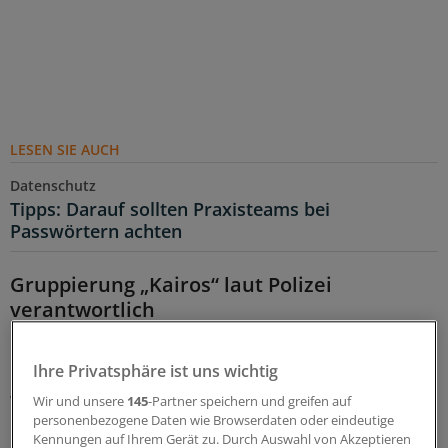
LESEN SIE AUCH
Datenschutz
Tipps: Darauf sollten Praxisteams bei
Passwörtern achten
Gruppierung „Kairos“ laut Polizei
verantwortlich
Die Polizei hatte Mitte Mai bestätigt, dass bei dem
Ihre Privatsphäre ist uns wichtig
Hackerangriff auf den Verein „Arbeitsgemeinschaft
Wirtschaftlichkeitsprüfung Niedersachsen“ (Arwini)
Wir und unsere
145
-Partner speichern und greifen auf
personenbezogene Daten wie Browserdaten oder eindeutige
Daten abgegriffen wurden. Zudem sei bestätigt worden,
Kennungen auf Ihrem Gerät zu. Durch Auswahl von Akzeptieren