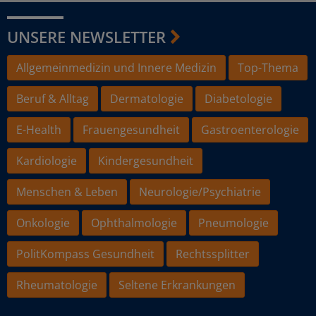
UNSERE NEWSLETTER
Allgemeinmedizin und Innere Medizin
Top-Thema
Beruf & Alltag
Dermatologie
Diabetologie
E-Health
Frauengesundheit
Gastroenterologie
Kardiologie
Kindergesundheit
Menschen & Leben
Neurologie/Psychiatrie
Onkologie
Ophthalmologie
Pneumologie
PolitKompass Gesundheit
Rechtssplitter
Rheumatologie
Seltene Erkrankungen