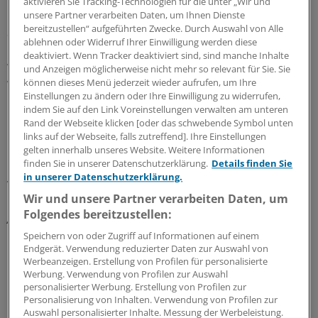
aktivieren Sie Tracking-Technologien für die unter „Wir und
unsere Partner verarbeiten Daten, um Ihnen Dienste
bereitzustellen“ aufgeführten Zwecke. Durch Auswahl von Alle
Storck habe für das Wiederaufnahmeverfahren keine
ablehnen oder Widerruf Ihrer Einwilligung werden diese
neuen Aspekte vorgetragen. Deutschland habe ihr
deaktiviert. Wenn Tracker deaktiviert sind, sind manche Inhalte
wegen des abgelehnten Prozesskostenhilfeantrags
und Anzeigen möglicherweise nicht mehr so relevant für Sie. Sie
weitere 17.000 Euro als Entschädigung angeboten.
können dieses Menü jederzeit wieder aufrufen, um Ihre
Einstellungen zu ändern oder Ihre Einwilligung zu widerrufen,
indem Sie auf den Link Voreinstellungen verwalten am unteren
Das Gericht könne auch nicht selbst prüfen, inwieweit
Rand der Webseite klicken [oder das schwebende Symbol unten
Deutschland das EGMR-Urteil von 2005 richtig
links auf der Webseite, falls zutreffend]. Ihre Einstellungen
umgesetzt hat. Dies sei allein Sache des
gelten innerhalb unseres Website. Weitere Informationen
finden Sie in unserer Datenschutzerklärung.
Details finden Sie
Ministerkomitees des Europarates. Dieser habe das
in unserer Datenschutzerklärung.
Verfahren aber mittlerweile eingestellt.
(fl)
Wir und unsere Partner verarbeiten Daten, um
Folgendes bereitzustellen:
Az.: 486/14
Speichern von oder Zugriff auf Informationen auf einem
Endgerät. Verwendung reduzierter Daten zur Auswahl von
0
Werbeanzeigen. Erstellung von Profilen für personalisierte
Werbung. Verwendung von Profilen zur Auswahl
personalisierter Werbung. Erstellung von Profilen zur
Schlagworte:
Personalisierung von Inhalten. Verwendung von Profilen zur
Auswahl personalisierter Inhalte. Messung der Werbeleistung.