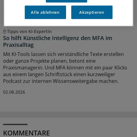
Handlungsmöglichkeiten es gibt.
05.08.2026
Alle ablehnen
Akzeptieren
Tipps von KI-Expertin
So hilft Künstliche Intelligenz den MFA im
Praxisalltag
Mit KI-Tools lassen sich verständliche Texte erstellen
oder ganze Projekte planen, betont eine
Praxismanagerin. Und MFA können mit ein paar Klicks
aus einem langen Schriftstück einen kurzweiliger
Podcast zur internen Wissensweitergabe machen.
02.08.2026
KOMMENTARE