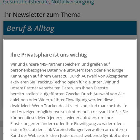
Gesundheitsberufe
Notfallversorgung
Ihr Newsletter zum Thema
Beruf & Alltag
Die Sonntagslektüre: Lesen Sie Wissenswertes und
Nützliches für Ihre tägliche Arbeit, lassen Sie sich von
Ihre Privatsphäre ist uns wichtig
Kolleginnen und Kollegen inspirieren - und seien Sie immer
einen Schritt voraus.
Wir und unsere
145
-Partner speichern und greifen auf
personenbezogene Daten wie Browserdaten oder eindeutige
Kennungen auf Ihrem Gerät zu. Durch Auswahl von Akzeptieren
wöchentlich (Sonntag)
aktivieren Sie Tracking-Technologien für die unter „Wir und
unsere Partner verarbeiten Daten, um Ihnen Dienste
bereitzustellen“ aufgeführten Zwecke. Durch Auswahl von Alle
Zum Abonnieren bitte anmelden
ablehnen oder Widerruf Ihrer Einwilligung werden diese
deaktiviert. Wenn Tracker deaktiviert sind, sind manche Inhalte
und Anzeigen möglicherweise nicht mehr so relevant für Sie. Sie
können dieses Menü jederzeit wieder aufrufen, um Ihre
Einstellungen zu ändern oder Ihre Einwilligung zu widerrufen,
indem Sie auf den Link Voreinstellungen verwalten am unteren
Rand der Webseite klicken [oder das schwebende Symbol unten