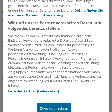
MEHR ZUM THEMA
links auf der Webseite, falls zutreffend]. Ihre Einstellungen
gelten innerhalb unseres Website. Weitere Informationen
finden Sie in unserer Datenschutzerklärung.
Details finden Sie
Erfahrungen einer Praxismanagerin
in unserer Datenschutzerklärung.
Praxisbegehung angekündigt? Die wichtigsten
Tipps zur Vorbereitung
Wir und unsere Partner verarbeiten Daten, um
Folgendes bereitzustellen:
Staubfänger, schmutzige Hygienespender,
Zettelwirtschaft: Wer weiß, was die Prüfer besonders
Speichern von oder Zugriff auf Informationen auf einem
gerne unter die Lupe nehmen, braucht die behördliche
Endgerät. Verwendung reduzierter Daten zur Auswahl von
Werbeanzeigen. Erstellung von Profilen für personalisierte
Praxisbegehung nicht zu fürchten. Eine Praxismanagerin
Werbung. Verwendung von Profilen zur Auswahl
sagt, worauf die Teams achten sollten.
personalisierter Werbung. Erstellung von Profilen zur
Personalisierung von Inhalten. Verwendung von Profilen zur
09.08.2026
Auswahl personalisierter Inhalte. Messung der Werbeleistung.
Messung der Performance von Inhalten. Analyse von
Zielgruppen durch Statistiken oder Kombinationen von Daten
aus verschiedenen Quellen. Entwicklung und Verbesserung der
Diskriminierung
Angebote. Verwendung reduzierter Daten zur Auswahl von
Rassismus in der Praxis: Neuer Leitfaden klärt
Inhalten.
über rechtliche Handlungsmöglichkeiten auf
Liste der Partner (Lieferanten)
Ein neuer Leitfaden der Charité Berlin beleuchtet
anhand realer Fälle die rechtliche Verantwortung von
Arztpraxen bei Diskriminierung und zeigt auf, welche
Zwecke anzeigen