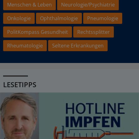
Menschen & Leben
Neurologie/Psychiatrie
Onkologie
Ophthalmologie
Pneumologie
PolitKompass Gesundheit
Rechtssplitter
Rheumatologie
Seltene Erkrankungen
LESETIPPS