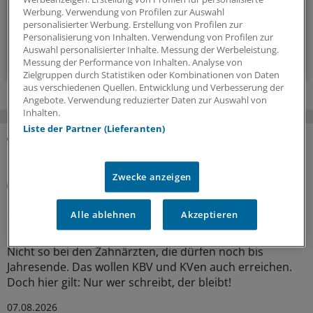
Werbung. Verwendung von Profilen zur Auswahl
wöchentlich (Sonntag)
personalisierter Werbung. Erstellung von Profilen zur
Personalisierung von Inhalten. Verwendung von Profilen zur
Auswahl personalisierter Inhalte. Messung der Werbeleistung.
Zum Abonnieren bitte anmelden
Messung der Performance von Inhalten. Analyse von
Zielgruppen durch Statistiken oder Kombinationen von Daten
aus verschiedenen Quellen. Entwicklung und Verbesserung der
Angebote. Verwendung reduzierter Daten zur Auswahl von
Inhalten.
Liste der Partner (Lieferanten)
MEHR ZUM THEMA
Zwecke anzeigen
Abrechnung
KV Rheinland-Pfalz rät prophylaktisch weiterhin
ePA-Befüllung abzurechnen
Alle ablehnen
Akzeptieren
Honorar für ePA-Befüllung ist seit August Geschichte.
Nicht so bei den Zahnärzten, die dürfen noch bis
Jahresende. Das wollen KBV und KVen auch erreichen.
Doch hier gilt: Nur wer schreibt, der bleibt!
07.08.2026