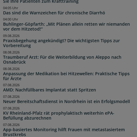
Sie Ihre Patienten zum Krafttraining
04:05 Uhr
Das sind die Warnzeichen für chronische Diarrhö
04:00 Uhr
Buhlinger-Göpfarth: „Mit Plänen allein retten wir niemanden
vor dem Hitzetod!“
09.08.2026
Praxisbegehung angekündigt? Die wichtigsten Tipps zur
Vorbereitung
08.08.2026
Traumberuf Arzt: Für die Weiterbildung von Aleppo nach
Osnabrück
08.08.2026
Anpassung der Medikation bei Hitzewellen: Praktische Tipps
für Ärzte
07.08.2026
AMD: Nachfüllbares Implantat statt Spritzen
07.08.2026
Neuer Bereitschaftsdienst in Nordrhein ist ein Erfolgsmodell
07.08.2026
KV Rheinland-Pfalz rät prophylaktisch weiterhin ePA-
Befüllung abzurechnen
07.08.2026
App-basiertes Monitoring hilft Frauen mit metastasiertem
Brustkrebs