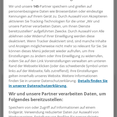
Fälle in die Praxen, schwere in die Kliniken.
Wir und unsere
145
-Partner speichern und greifen auf
personenbezogene Daten wie Browserdaten oder eindeutige
Lesen Sie dazu auch:
Klinik und Praxis: So groß sind die
Kennungen auf Ihrem Gerät zu. Durch Auswahl von Akzeptieren
Unterschiede in der Vergütung
aktivieren Sie Tracking-Technologien für die unter „Wir und
unsere Partner verarbeiten Daten, um Ihnen Dienste
bereitzustellen“ aufgeführten Zwecke. Durch Auswahl von Alle
0
ablehnen oder Widerruf Ihrer Einwilligung werden diese
deaktiviert. Wenn Tracker deaktiviert sind, sind manche Inhalte
und Anzeigen möglicherweise nicht mehr so relevant für Sie. Sie
Schlagworte:
können dieses Menü jederzeit wieder aufrufen, um Ihre
Einstellungen zu ändern oder Ihre Einwilligung zu widerrufen,
Abrechnung / Honorar
indem Sie auf den Link Voreinstellungen verwalten am unteren
Rand der Webseite klicken [oder das schwebende Symbol unten
Ihr Newsletter zum Thema
links auf der Webseite, falls zutreffend]. Ihre Einstellungen
gelten innerhalb unseres Website. Weitere Informationen
Beruf & Alltag
finden Sie in unserer Datenschutzerklärung.
Details finden Sie
in unserer Datenschutzerklärung.
Die Sonntagslektüre: Lesen Sie Wissenswertes und
Wir und unsere Partner verarbeiten Daten, um
Nützliches für Ihre tägliche Arbeit, lassen Sie sich von
Folgendes bereitzustellen:
Kolleginnen und Kollegen inspirieren - und seien Sie immer
Speichern von oder Zugriff auf Informationen auf einem
einen Schritt voraus.
Endgerät. Verwendung reduzierter Daten zur Auswahl von
Werbeanzeigen. Erstellung von Profilen für personalisierte