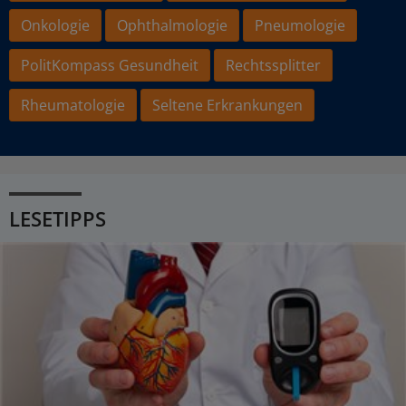
Onkologie
Ophthalmologie
Pneumologie
PolitKompass Gesundheit
Rechtssplitter
Rheumatologie
Seltene Erkrankungen
LESETIPPS