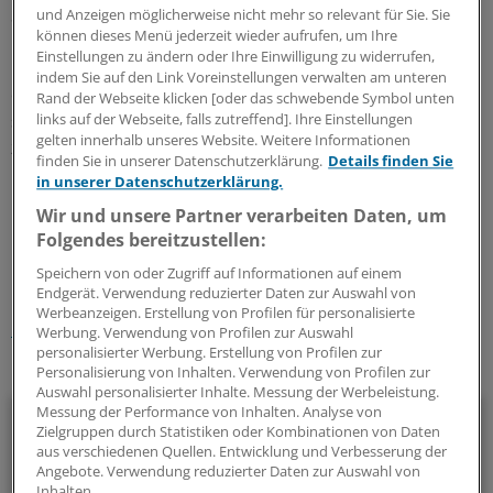
Straffreiheit verschärfen.
und Anzeigen möglicherweise nicht mehr so relevant für Sie. Sie
können dieses Menü jederzeit wieder aufrufen, um Ihre
Einstellungen zu ändern oder Ihre Einwilligung zu widerrufen,
Der rheinland-pfälzische Ressortchef Carsten Kühl (SPD)
indem Sie auf den Link Voreinstellungen verwalten am unteren
empfahl in der Zeitung, nur noch solche Betroffenen zu
Rand der Webseite klicken [oder das schwebende Symbol unten
schonen, die alle Versäumnisse der vorangegangenen
links auf der Webseite, falls zutreffend]. Ihre Einstellungen
gelten innerhalb unseres Website. Weitere Informationen
zehn Jahre aufdecken. Bisher liegt diese Grenze dem
finden Sie in unserer Datenschutzerklärung.
Details finden Sie
Bericht zufolge im Regelfall bei fünf Jahren.
(dpa)
in unserer Datenschutzerklärung.
Wir und unsere Partner verarbeiten Daten, um
0
Folgendes bereitzustellen:
Speichern von oder Zugriff auf Informationen auf einem
Schlagworte:
Endgerät. Verwendung reduzierter Daten zur Auswahl von
Werbeanzeigen. Erstellung von Profilen für personalisierte
Geld und Vermögen
Werbung. Verwendung von Profilen zur Auswahl
personalisierter Werbung. Erstellung von Profilen zur
Ihr Newsletter zum Thema
Personalisierung von Inhalten. Verwendung von Profilen zur
Auswahl personalisierter Inhalte. Messung der Werbeleistung.
Messung der Performance von Inhalten. Analyse von
Beruf & Alltag
Zielgruppen durch Statistiken oder Kombinationen von Daten
aus verschiedenen Quellen. Entwicklung und Verbesserung der
Die Sonntagslektüre: Lesen Sie Wissenswertes und
Angebote. Verwendung reduzierter Daten zur Auswahl von
Inhalten.