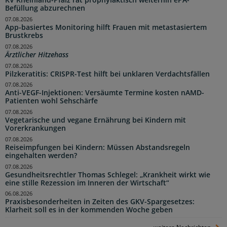
KV Rheinland-Pfalz rät prophylaktisch weiterhin ePA-
Befüllung abzurechnen
07.08.2026
App-basiertes Monitoring hilft Frauen mit metastasiertem
Brustkrebs
07.08.2026
Ärztlicher Hitzehass
07.08.2026
Pilzkeratitis: CRISPR-Test hilft bei unklaren Verdachtsfällen
07.08.2026
Anti-VEGF-Injektionen: Versäumte Termine kosten nAMD-
Patienten wohl Sehschärfe
07.08.2026
Vegetarische und vegane Ernährung bei Kindern mit
Vorerkrankungen
07.08.2026
Reiseimpfungen bei Kindern: Müssen Abstandsregeln
eingehalten werden?
07.08.2026
Gesundheitsrechtler Thomas Schlegel: „Krankheit wirkt wie
eine stille Rezession im Inneren der Wirtschaft“
06.08.2026
Praxisbesonderheiten in Zeiten des GKV-Spargesetzes:
Klarheit soll es in der kommenden Woche geben