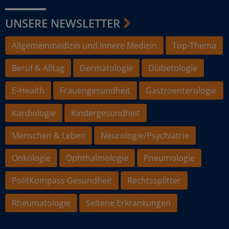
UNSERE NEWSLETTER
Allgemeinmedizin und Innere Medizin
Top-Thema
Beruf & Alltag
Dermatologie
Diabetologie
E-Health
Frauengesundheit
Gastroenterologie
Kardiologie
Kindergesundheit
Menschen & Leben
Neurologie/Psychiatrie
Onkologie
Ophthalmologie
Pneumologie
PolitKompass Gesundheit
Rechtssplitter
Rheumatologie
Seltene Erkrankungen