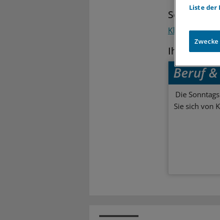
Liste der
Schlagwort
Klinik-Manag
Zwecke
Ihr Newsle
Beruf & 
Die Sonntagsl
Sie sich von 