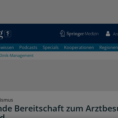
An
swissen
Podcasts
Specials
Kooperationen
Regionen
Klinik-Management
rismus
nde Bereitschaft zum Arztbe
nd