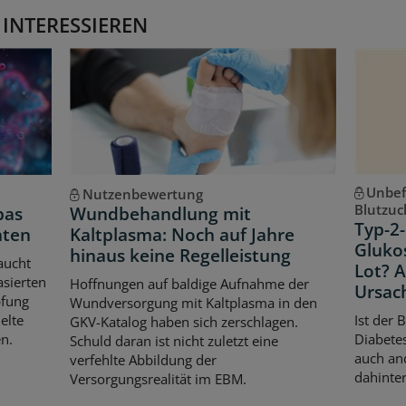
 INTERESSIEREN
Unbef
Nutzenbewertung
Blutzuc
pas
Wundbehandlung mit
Typ-2-
hten
Kaltplasma: Noch auf Jahre
Gluko
hinaus keine Regelleistung
aucht
Lot? 
asierten
Hoffnungen auf baldige Aufnahme der
Ursac
pfung
Wundversorgung mit Kaltplasma in den
elte
Ist der 
GKV-Katalog haben sich zerschlagen.
n.
Diabetes
Schuld daran ist nicht zuletzt eine
auch an
verfehlte Abbildung der
dahinter
Versorgungsrealität im EBM.