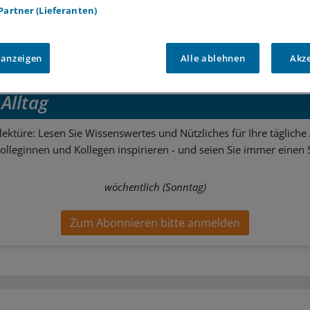
 Partner (Lieferanten)
e:
ement
Medizintourismus
International
Krankenkassen
Ver
 anzeigen
Alle ablehnen
Akz
tter zum Thema
Alltag
ektüre: Lesen Sie Wissenswertes und Nützliches für Ihre tägliche 
Kolleginnen und Kollegen inspirieren - und seien Sie immer einen S
wöchentlich (Sonntag)
Zum Abonnieren bitte anmelden