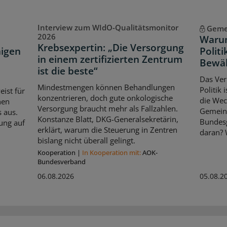
Interview zum WIdO-Qualitätsmonitor
Geme
2026
Warum
Krebsexpertin: „Die Versorgung
igen
Politi
in einem zertifizierten Zentrum
Bewä
ist die beste“
Das Ver
Mindestmengen können Behandlungen
Politik
ist für
konzentrieren, doch gute onkologische
die Wec
nen
Versorgung braucht mehr als Fallzahlen.
Gemein
 aus.
Konstanze Blatt, DKG-Generalsekretärin,
Bundes
ung auf
erklärt, warum die Steuerung in Zentren
daran? 
bislang nicht überall gelingt.
Kooperation
|
In Kooperation mit:
AOK-
Bundesverband
06.08.2026
05.08.2