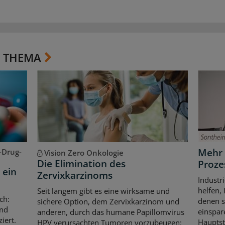
 THEMA
Mehr 
-Drug-
Vision Zero Onkologie
Die Elimination des
Prozes
 ein
Zervixkarzinoms
Industr
helfen,
Seit langem gibt es eine wirksame und
ch:
denen s
sichere Option, dem Zervixkarzinom und
ind
einspar
anderen, durch das humane Papillomvirus
iert.
Hauptst
HPV verursachten Tumoren vorzubeugen: