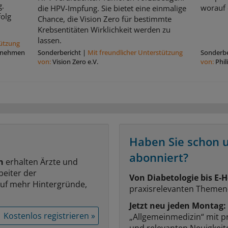
g.
worauf 
die HPV-Impfung. Sie bietet eine einmalige
folg
Chance, die Vision Zero für bestimmte
Krebsentitäten Wirklichkeit werden zu
lassen.
tützung
rnehmen
Sonderbericht
|
Mit freundlicher Unterstützung
Sonderbe
von:
Vision Zero e.V.
von:
Phi
Haben Sie schon 
abonniert?
n
erhalten Ärzte und
beiter der
Von Diabetologie bis E-H
auf mehr Hintergründe,
praxisrelevanten Themen
Jetzt neu jeden Montag:
Kostenlos registrieren »
„Allgemeinmedizin“ mit p