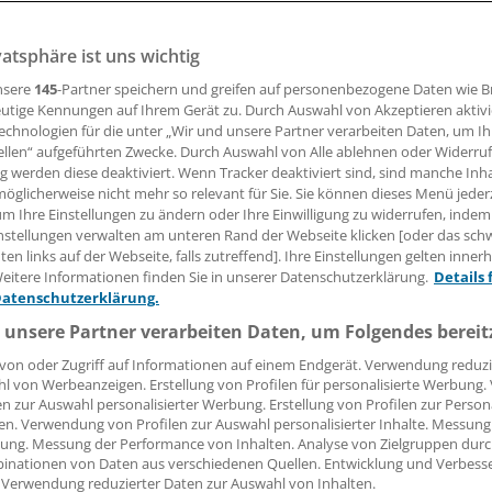
vatsphäre ist uns wichtig
nsere
145
-Partner speichern und greifen auf personenbezogene Daten wie 
23.02.2016, 12:02 Uhr
utige Kennungen auf Ihrem Gerät zu. Durch Auswahl von Akzeptieren aktivi
echnologien für die unter „Wir und unsere Partner verarbeiten Daten, um I
ellen“ aufgeführten Zwecke. Durch Auswahl von Alle ablehnen oder Widerruf
ng werden diese deaktiviert. Wenn Tracker deaktiviert sind, sind manche Inh
öglicherweise nicht mehr so relevant für Sie. Sie können dieses Menü jeder
.
55 Prozent der Deutschen können sich vorstellen, sich im
um Ihre Einstellungen zu ändern oder Ihre Einwilligung zu widerrufen, indem
ehandeln zu lassen. Zu diesem Ergebnis kommt der IUBH To
nstellungen verwalten am unteren Rand der Webseite klicken [oder das sc
präsentative Befragung des Marktforschungsinstituts YouGo
en links auf der Webseite, falls zutreffend]. Ihre Einstellungen gelten inner
eitere Informationen finden Sie in unserer Datenschutzerklärung.
Details 
onalen Hochschule Bad Honnef / Bonn. Der Trend zeigt nach
Datenschutzerklärung.
ie zum Medizintourismus aus dem Jahr 2012 lag die Bereits
 unsere Partner verarbeiten Daten, um Folgendes bereit
dlungen noch drei Prozentpunkte niedriger. Hauptgrund f
 Ausland sind die günstigeren Kosten (53 Prozent). Über ein
von oder Zugriff auf Informationen auf einem Endgerät. Verwendung reduzi
l von Werbeanzeigen. Erstellung von Profilen für personalisierte Werbung
t zudem als Grund an, dass sich durch eine Auslandsreise d
en zur Auswahl personalisierter Werbung. Erstellung von Profilen zur Person
che Behandlungen verkürzen lassen.
(maw)
en. Verwendung von Profilen zur Auswahl personalisierter Inhalte. Messung
ung. Messung der Performance von Inhalten. Analyse von Zielgruppen durch
inationen von Daten aus verschiedenen Quellen. Entwicklung und Verbess
 Verwendung reduzierter Daten zur Auswahl von Inhalten.