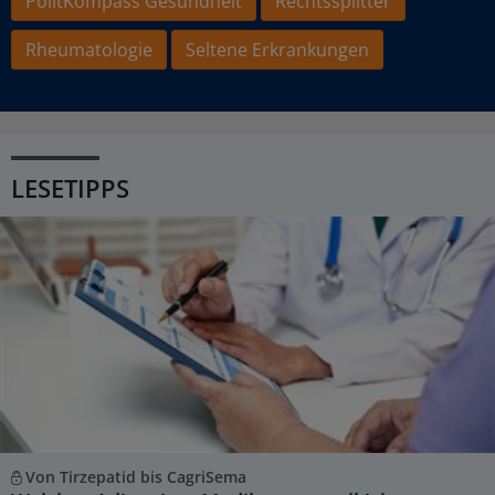
PolitKompass Gesundheit
Rechtssplitter
Rheumatologie
Seltene Erkrankungen
LESETIPPS
Von Tirzepatid bis CagriSema