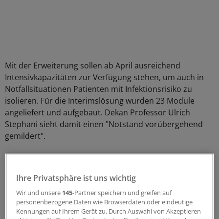
Mit der Erweiterung sollen ab April ausreichend
Intensivkapazitäten zur Verfügung stehen, um auch in
Notfallsituationen Patienten mit Infektionsrisiko zu
isolieren. Für die Interimslösung wurden 23 Module
angeliefert und aufgebaut. Dekan Professor Ulrich
Stephani sieht damit einen "Notstand vorübergehend
gemildert".
Die Kosten in Höhe von rund 7,9 Millionen Euro trägt
das Land Schleswig-Holstein.
(di)
Ihre Privatsphäre ist uns wichtig
Wir und unsere
145
-Partner speichern und greifen auf
0
personenbezogene Daten wie Browserdaten oder eindeutige
Kennungen auf Ihrem Gerät zu. Durch Auswahl von Akzeptieren