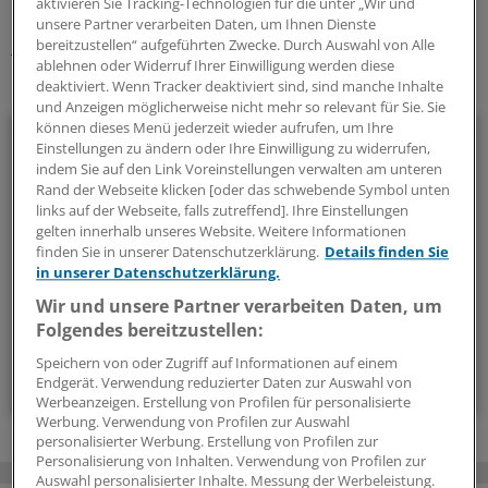
aktivieren Sie Tracking-Technologien für die unter „Wir und
Schlagworte:
unsere Partner verarbeiten Daten, um Ihnen Dienste
Klinik-Management
Schleswig-Holstein
bereitzustellen“ aufgeführten Zwecke. Durch Auswahl von Alle
ablehnen oder Widerruf Ihrer Einwilligung werden diese
deaktiviert. Wenn Tracker deaktiviert sind, sind manche Inhalte
Ihr Newsletter zum Thema
und Anzeigen möglicherweise nicht mehr so relevant für Sie. Sie
können dieses Menü jederzeit wieder aufrufen, um Ihre
Beruf & Alltag
Einstellungen zu ändern oder Ihre Einwilligung zu widerrufen,
indem Sie auf den Link Voreinstellungen verwalten am unteren
Die Sonntagslektüre: Lesen Sie Wissenswertes und
Rand der Webseite klicken [oder das schwebende Symbol unten
Nützliches für Ihre tägliche Arbeit, lassen Sie sich von
links auf der Webseite, falls zutreffend]. Ihre Einstellungen
gelten innerhalb unseres Website. Weitere Informationen
Kolleginnen und Kollegen inspirieren - und seien Sie immer
finden Sie in unserer Datenschutzerklärung.
Details finden Sie
einen Schritt voraus.
in unserer Datenschutzerklärung.
Wir und unsere Partner verarbeiten Daten, um
wöchentlich (Sonntag)
Folgendes bereitzustellen:
Speichern von oder Zugriff auf Informationen auf einem
Zum Abonnieren bitte anmelden
Endgerät. Verwendung reduzierter Daten zur Auswahl von
Werbeanzeigen. Erstellung von Profilen für personalisierte
Werbung. Verwendung von Profilen zur Auswahl
personalisierter Werbung. Erstellung von Profilen zur
Personalisierung von Inhalten. Verwendung von Profilen zur
Auswahl personalisierter Inhalte. Messung der Werbeleistung.