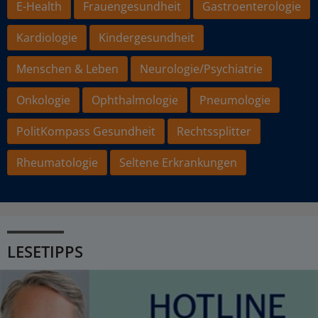
E-Health
Frauengesundheit
Gastroenterologie
Kardiologie
Kindergesundheit
Menschen & Leben
Neurologie/Psychiatrie
Onkologie
Ophthalmologie
Pneumologie
PolitKompass Gesundheit
Rechtssplitter
Rheumatologie
Seltene Erkrankungen
LESETIPPS