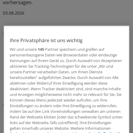
vorhersagen.
03.08.2026
Künstliche Intelligenz
Bei urologischen Problemen: Fragen Sie Chatbot
Ihre Privatsphäre ist uns wichtig
„Urobert“
Wir und unsere
145
-Partner speichern und greifen auf
Nein, es ist nicht immer Krebs: Anders als die üblichen
personenbezogene Daten wie Browserdaten oder eindeutige
Kennungen auf Ihrem Gerät zu. Durch Auswahl von Akzeptieren
Suchmaschinen im Internet will das Chat-Angebot der
aktivieren Sie Tracking-Technologien für die unter „Wir und
Uro-GmbH Nordrhein sachlicher informieren und
unsere Partner verarbeiten Daten, um Ihnen Dienste
erstmal beruhigen statt zu verunsichern.
bereitzustellen“ aufgeführten Zwecke. Durch Auswahl von Alle
ablehnen oder Widerruf Ihrer Einwilligung werden diese
31.07.2026
deaktiviert. Wenn Tracker deaktiviert sind, sind manche Inhalte
und Anzeigen möglicherweise nicht mehr so relevant für Sie. Sie
können dieses Menü jederzeit wieder aufrufen, um Ihre
CT-Diagnostik
Einstellungen zu ändern oder Ihre Einwilligung zu widerrufen,
Multizentrische Studie: Beim Erkennen von
indem Sie auf den Link Voreinstellungen verwalten am unteren
Pankreaskarzinomen stellt KI den Menschen in
Rand der Webseite klicken [oder das schwebende Symbol unten
links auf der Webseite, falls zutreffend]. Ihre Einstellungen
den Schatten
gelten innerhalb unseres Website. Weitere Informationen