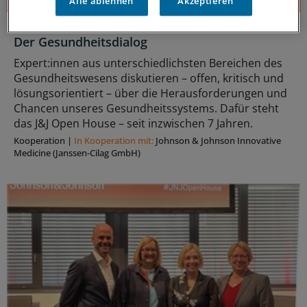
Alle ablehnen
Akzeptieren
J&J Open House
Der Gesundheitsdialog
Expert:innen aus unterschiedlichsten Bereichen des
Gesundheitswesens diskutieren – offen, kritisch und
lösungsorientiert – über die Herausforderungen und
Chancen unseres Gesundheitssystems. Dafür steht
das J&J Open House – seit inzwischen 7 Jahren.
Kooperation
|
In Kooperation mit:
Johnson & Johnson Innovative
Medicine (Janssen-Cilag GmbH)