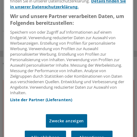
Mithilfe von künstlicher Intelligenz (KI) könnten
finden Sie in unserer Datenschutzerklärung.
Details finden Sie
Pankreaskarzinome künftig mit geringerer Fehlerquote
in unserer Datenschutzerklärung.
diagnostiziert werden als bisher. Darauf deuten die
Wir und unsere Partner verarbeiten Daten, um
Ergebnisse der multizentrischen PANORAMA-Studie hin.
Folgendes bereitzustellen:
07.07.2026
Speichern von oder Zugriff auf Informationen auf einem
Endgerät. Verwendung reduzierter Daten zur Auswahl von
Werbeanzeigen. Erstellung von Profilen für personalisierte
Werbung. Verwendung von Profilen zur Auswahl
personalisierter Werbung. Erstellung von Profilen zur
Personalisierung von Inhalten. Verwendung von Profilen zur
Auswahl personalisierter Inhalte. Messung der Werbeleistung.
DAS KÖNNTE SIE AUCH INTERESSIEREN
Messung der Performance von Inhalten. Analyse von
Zielgruppen durch Statistiken oder Kombinationen von Daten
aus verschiedenen Quellen. Entwicklung und Verbesserung der
Angebote. Verwendung reduzierter Daten zur Auswahl von
Inhalten.
Liste der Partner (Lieferanten)
Zwecke anzeigen