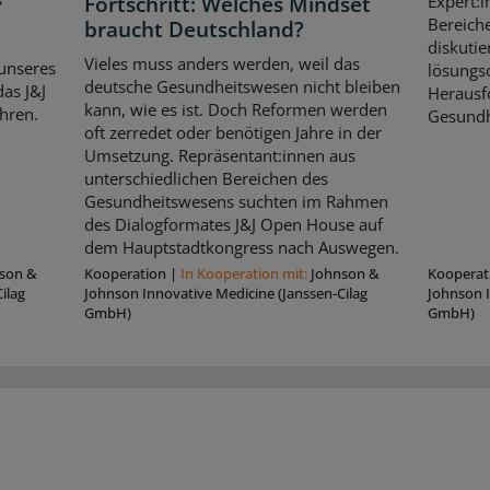
Fortschritt: Welches Mindset
Expert:i
Bereich
braucht Deutschland?
diskutie
Vieles muss anders werden, weil das
unseres
lösungso
deutsche Gesundheitswesen nicht bleiben
as J&J
Herausf
kann, wie es ist. Doch Reformen werden
hren.
Gesundh
oft zerredet oder benötigen Jahre in der
Umsetzung. Repräsentant:innen aus
unterschiedlichen Bereichen des
Gesundheitswesens suchten im Rahmen
des Dialogformates J&J Open House auf
dem Hauptstadtkongress nach Auswegen.
son &
Kooperation
|
In Kooperation mit:
Johnson &
Kooperat
ilag
Johnson Innovative Medicine (Janssen-Cilag
Johnson I
GmbH)
GmbH)