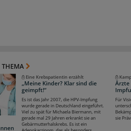
 THEMA
Eine Krebspatientin erzählt
Kamp
„Meine Kinder? Klar sind die
Ärzte 
geimpft!“
Impfu
Es ist das Jahr 2007, die HPV-Impfung
Für Vis
wurde gerade in Deutschland eingeführt.
untersc
Viel zu spät für Michaela Biermann, mit
Bekämpf
gerade mal 29 Jahren erkrankt sie an
sie Prä
Gebärmutterhalskrebs. Es ist ein
önnen
Adenokarzinom, das als besonders