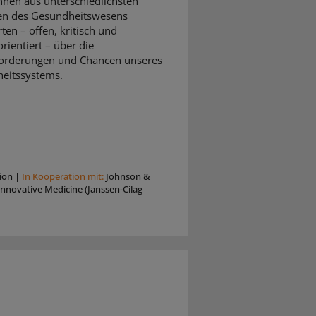
nnen aus unterschiedlichsten
en des Gesundheitswesens
rten – offen, kritisch und
rientiert – über die
orderungen und Chancen unseres
eitssystems.
ion
|
In Kooperation mit:
Johnson &
nnovative Medicine (Janssen-Cilag