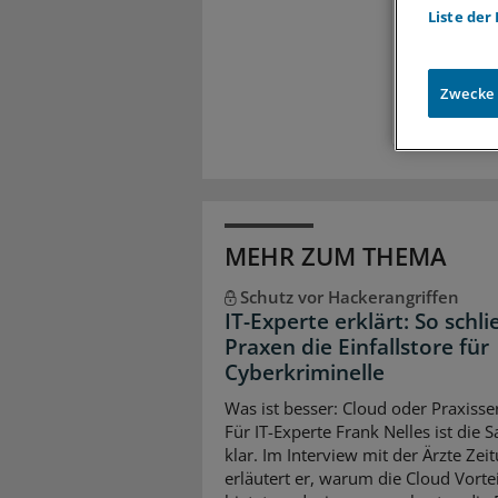
Meh
Liste der
Exkl
Zugr
Zwecke
MEHR ZUM THEMA
Schutz vor Hackerangriffen
IT-Experte erklärt: So schl
Praxen die Einfallstore für
Cyberkriminelle
Was ist besser: Cloud oder Praxisse
Für IT-Experte Frank Nelles ist die 
klar. Im Interview mit der Ärzte Zei
erläutert er, warum die Cloud Vorte