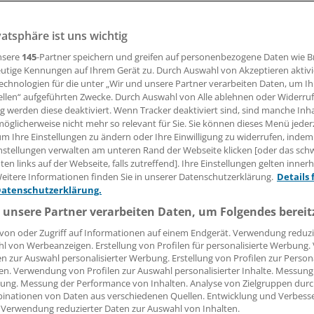
tenakten?
vatsphäre ist uns wichtig
nsere
145
-Partner speichern und greifen auf personenbezogene Daten wie 
en einem Arzt in eine andere Praxis, braucht er Zugriff auf
utige Kennungen auf Ihrem Gerät zu. Durch Auswahl von Akzeptieren aktivi
kt funktionieren kann, zeigt Hessens Datenschützer. Und e
echnologien für die unter „Wir und unsere Partner verarbeiten Daten, um I
treaming aus Praxen.
ellen“ aufgeführten Zwecke. Durch Auswahl von Alle ablehnen oder Widerruf
ng werden diese deaktiviert. Wenn Tracker deaktiviert sind, sind manche Inh
öglicherweise nicht mehr so relevant für Sie. Sie können dieses Menü jeder
um Ihre Einstellungen zu ändern oder Ihre Einwilligung zu widerrufen, indem
 Leserin, lieber Leser,
nstellungen verwalten am unteren Rand der Webseite klicken [oder das sc
en links auf der Webseite, falls zutreffend]. Ihre Einstellungen gelten inner
tändigen Beitrag können Sie lesen, sobald Sie sich eingelogg
eitere Informationen finden Sie in unserer Datenschutzerklärung.
Details 
Datenschutzerklärung.
Jetzt anmelden »
Kostenlos registriere
 unsere Partner verarbeiten Daten, um Folgendes bereit
 vergessen?
von oder Zugriff auf Informationen auf einem Endgerät. Verwendung reduzi
es Problem beim Login?
l von Werbeanzeigen. Erstellung von Profilen für personalisierte Werbung
en zur Auswahl personalisierter Werbung. Erstellung von Profilen zur Person
en. Verwendung von Profilen zur Auswahl personalisierter Inhalte. Messung
dung ist mit wenigen Klicks erledigt und kostenlos.
ung. Messung der Performance von Inhalten. Analyse von Zielgruppen durch
teile des kostenlosen Login:
inationen von Daten aus verschiedenen Quellen. Entwicklung und Verbess
 Verwendung reduzierter Daten zur Auswahl von Inhalten.