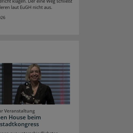
richt klagen. Der eine Weg schließt
eren laut EuGH nicht aus.
026
ur Veranstaltung
pen House beim
stadtkongress