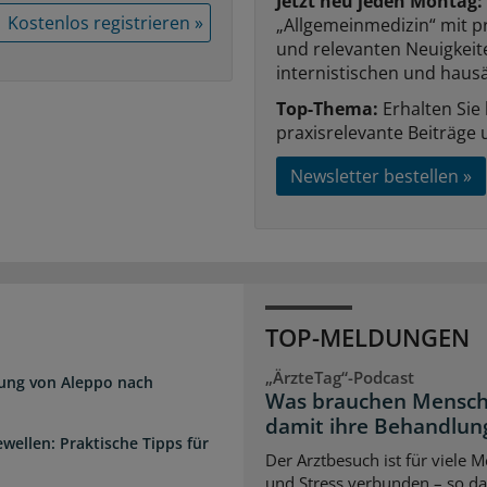
Jetzt neu jeden Montag:
Kostenlos registrieren »
„Allgemeinmedizin“ mit p
und relevanten Neuigkei
internistischen und hausä
Top-Thema:
Erhalten Sie
praxisrelevante Beiträge 
Newsletter bestellen »
TOP-MELDUNGEN
„ÄrzteTag“-Podcast
dung von Aleppo nach
Was brauchen Mensch
damit ihre Behandlung
wellen: Praktische Tipps für
Der Arztbesuch ist für viele
und Stress verbunden – so das