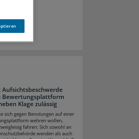
eptieren
 Aufsichtsbeschwerde
 Bewertungsplattform
neben Klage zulässig
die sich gegen Benotungen auf einer
ngsplattform wehren wollen,
zweigleisig fahren: Sich sowohl an
enschutzbehörde wenden als auch