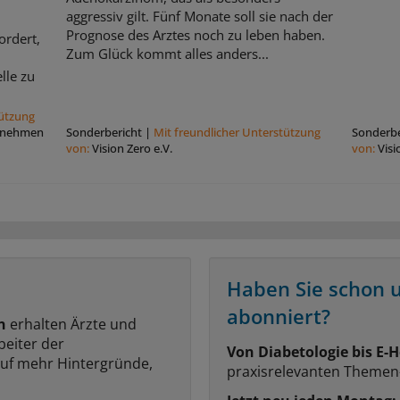
aggressiv gilt. Fünf Monate soll sie nach der
Prognose des Arztes noch zu leben haben.
ordert,
Zum Glück kommt alles anders...
lle zu
tützung
rnehmen
Sonderbericht
|
Mit freundlicher Unterstützung
Sonderbe
von:
Vision Zero e.V.
von:
Visi
Haben Sie schon 
abonniert?
n
erhalten Ärzte und
beiter der
Von Diabetologie bis E-H
auf mehr Hintergründe,
praxisrelevanten Themen