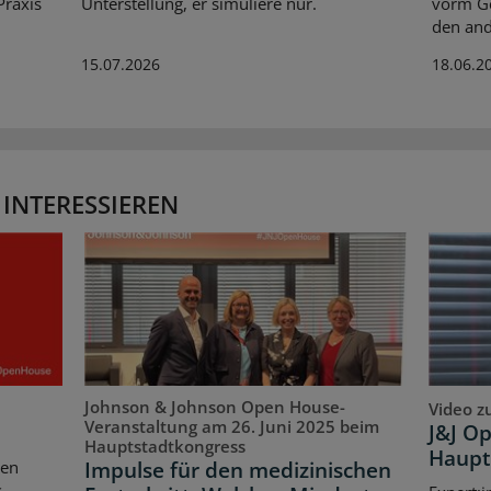
Praxis
Unterstellung, er simuliere nur.
vorm Ge
den and
15.07.2026
18.06.2
 INTERESSIEREN
Johnson & Johnson Open House-
Video z
Veranstaltung am 26. Juni 2025 beim
J&J O
Hauptstadtkongress
Haupt
Impulse für den medizinischen
ten
s