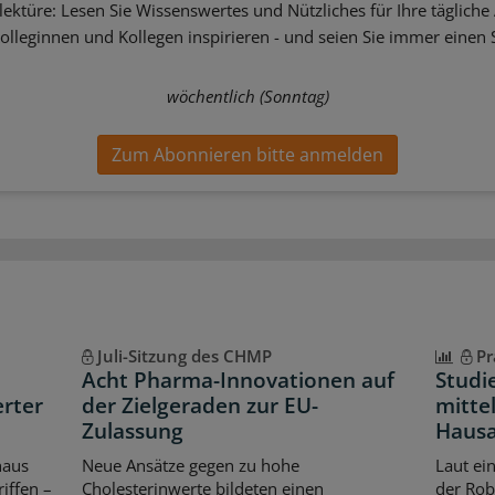
ektüre: Lesen Sie Wissenswertes und Nützliches für Ihre tägliche 
Kolleginnen und Kollegen inspirieren - und seien Sie immer einen S
wöchentlich (Sonntag)
Zum Abonnieren bitte anmelden
Juli-Sitzung des CHMP
Pr
Acht Pharma-Innovationen auf
Studi
erter
der Zielgeraden zur EU-
mittel
Zulassung
Hausa
haus
Neue Ansätze gegen zu hohe
Laut ei
iffen –
Cholesterinwerte bildeten einen
der Rob