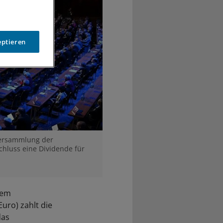
eptieren
rversammlung der
hluss eine Dividende für
nem
Euro) zahlt die
das