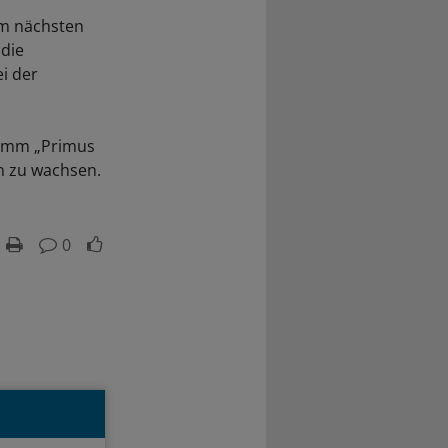
em nächsten
 die
ei der
ramm „Primus
en zu wachsen.
0