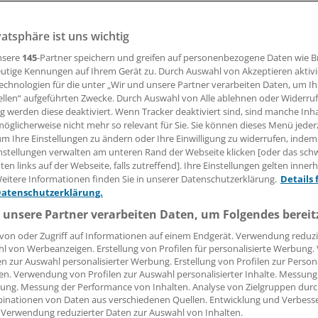
eder
vatsphäre ist uns wichtig
nsere
145
-Partner speichern und greifen auf personenbezogene Daten wie 
 erhalten die gut 111.500 Mitglieder der Deutschen Apothe
utige Kennungen auf Ihrem Gerät zu. Durch Auswahl von Akzeptieren aktivi
der sechs Prozent Dividende. Vor allem bei angestellten He
echnologien für die unter „Wir und unsere Partner verarbeiten Daten, um I
künftig wachsen.
ellen“ aufgeführten Zwecke. Durch Auswahl von Alle ablehnen oder Widerruf
ng werden diese deaktiviert. Wenn Tracker deaktiviert sind, sind manche Inh
öglicherweise nicht mehr so relevant für Sie. Sie können dieses Menü jeder
um Ihre Einstellungen zu ändern oder Ihre Einwilligung zu widerrufen, indem
27.04.2026, 15:28 Uhr
nstellungen verwalten am unteren Rand der Webseite klicken [oder das sc
en links auf der Webseite, falls zutreffend]. Ihre Einstellungen gelten inner
eitere Informationen finden Sie in unserer Datenschutzerklärung.
Details 
Datenschutzerklärung.
 unsere Partner verarbeiten Daten, um Folgendes bereit
von oder Zugriff auf Informationen auf einem Endgerät. Verwendung reduzi
l von Werbeanzeigen. Erstellung von Profilen für personalisierte Werbung
en zur Auswahl personalisierter Werbung. Erstellung von Profilen zur Person
en. Verwendung von Profilen zur Auswahl personalisierter Inhalte. Messung
ung. Messung der Performance von Inhalten. Analyse von Zielgruppen durch
inationen von Daten aus verschiedenen Quellen. Entwicklung und Verbess
 Verwendung reduzierter Daten zur Auswahl von Inhalten.