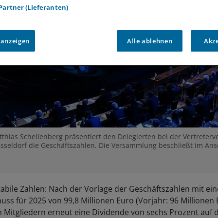
 Partner (Lieferanten)
 anzeigen
Alle ablehnen
Akz
hias Schellenberg präsentiert den Delegierten bei der Vertrete
seldorf die Geschäftszahlen. Die Versammlung beschließt im Ansc
.
abile Zahlen: Nach der Vorlage der Geschäftszahlen mit ei
ss für 2025 von 99,8 Millionen Euro (Vorjahr: 96 Millionen 
 Mitgliedern erneut eine Dividende von sechs Prozent auf 