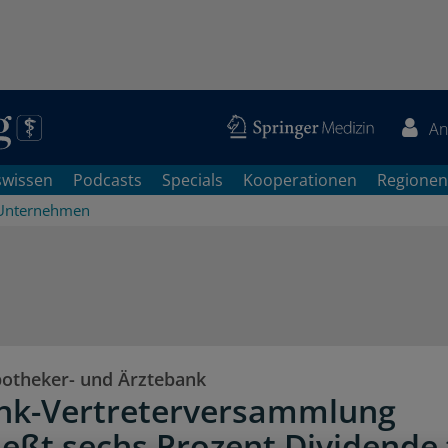
An
swissen
Podcasts
Specials
Kooperationen
Regionen
Unternehmen
otheker- und Ärztebank
nk-Vertreterversammlung
ießt sechs Prozent Dividende 