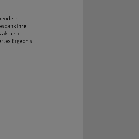
nende in
esbank ihre
 aktuelle
ertes Ergebnis