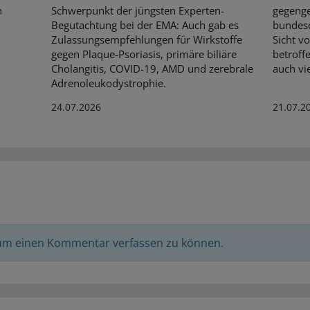
n
Schwerpunkt der jüngsten Experten-
gegenge
Begutachtung bei der EMA: Auch gab es
bundesd
Zulassungsempfehlungen für Wirkstoffe
Sicht v
gegen Plaque-Psoriasis, primäre biliäre
betroff
Cholangitis, COVID-19, AMD und zerebrale
auch vi
Adrenoleukodystrophie.
24.07.2026
21.07.2
 um einen Kommentar verfassen zu können.