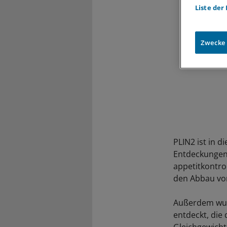
Liste der
Zwecke
PLIN2 ist in d
Entdeckungen
appetitkontro
den Abbau von
Außerdem wur
entdeckt, die