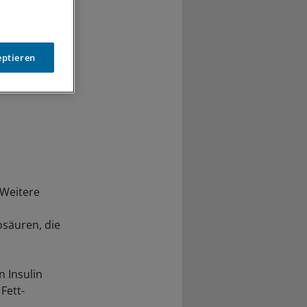
eptieren
 Weitere
säuren, die
 Insulin
Fett-