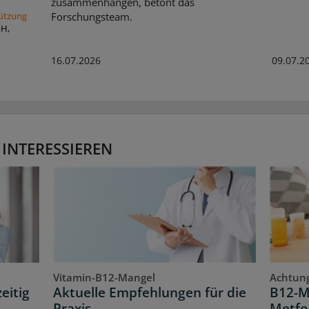
zusammenhängen, betont das
Forschungsteam.
tützung
bH,
16.07.2026
09.07.2
 INTERESSIEREN
Vitamin-B12-Mangel
Achtung
eitig
Aktuelle Empfehlungen für die
B12-M
Praxis
Metfo