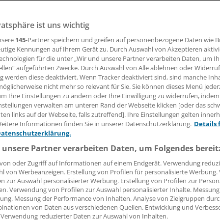
ten bei einer kleinen Patientenkohorte den Schweregrad e
vatsphäre ist uns wichtig
nsere
145
-Partner speichern und greifen auf personenbezogene Daten wie 
utige Kennungen auf Ihrem Gerät zu. Durch Auswahl von Akzeptieren aktivi
15.01.2016, 13:21 Uhr
echnologien für die unter „Wir und unsere Partner verarbeiten Daten, um I
ellen“ aufgeführten Zwecke. Durch Auswahl von Alle ablehnen oder Widerruf
ng werden diese deaktiviert. Wenn Tracker deaktiviert sind, sind manche Inh
öglicherweise nicht mehr so relevant für Sie. Sie können dieses Menü jeder
um Ihre Einstellungen zu ändern oder Ihre Einwilligung zu widerrufen, indem
nstellungen verwalten am unteren Rand der Webseite klicken [oder das sc
.
Ein europäisches Konsortium hat Methoden entdeckt, um
en links auf der Webseite, falls zutreffend]. Ihre Einstellungen gelten inner
er nicht-alkoholischen Fettleber (NAFL) in einer kleinen Pa
eitere Informationen finden Sie in unserer Datenschutzerklärung.
Details 
, heißt es einer Mitteilung der Uni Düsseldorf.
Datenschutzerklärung.
 unsere Partner verarbeiten Daten, um Folgendes bereit
onale livSYSiPS-Konsortium mit Forschungsgruppen aus De
von oder Zugriff auf Informationen auf einem Endgerät. Verwendung reduzi
n, Italien und Österreich verfolgte einen systembiologisch
l von Werbeanzeigen. Erstellung von Profilen für personalisierte Werbung
g einer NAFL zu untersuchen. In einer Studie wurde ein vers
en zur Auswahl personalisierter Werbung. Erstellung von Profilen zur Person
 Gens PLIN2 in NAFL-Patienten entdeckt (
Scientific Data 2
en. Verwendung von Profilen zur Auswahl personalisierter Inhalte. Messung
ung. Messung der Performance von Inhalten. Analyse von Zielgruppen durch
inationen von Daten aus verschiedenen Quellen. Entwicklung und Verbess
 Verwendung reduzierter Daten zur Auswahl von Inhalten.