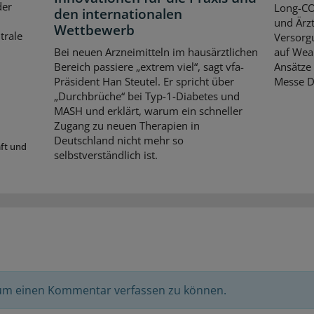
der
Long-CO
den internationalen
und Ärzt
Wettbewerb
trale
Versorgu
Bei neuen Arzneimitteln im hausärztlichen
auf Wear
Bereich passiere „extrem viel“, sagt vfa-
Ansätze 
Präsident Han Steutel. Er spricht über
Messe D
„Durchbrüche“ bei Typ-1-Diabetes und
MASH und erklärt, warum ein schneller
Zugang zu neuen Therapien in
Deutschland nicht mehr so
aft und
selbstverständlich ist.
 um einen Kommentar verfassen zu können.