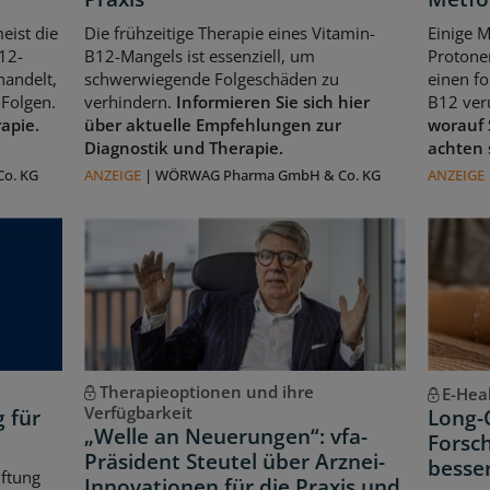
eist die
Die frühzeitige Therapie eines Vitamin-
Einige 
12-
B12-Mangels ist essenziell, um
Protone
handelt,
schwerwiegende Folgeschäden zu
einen f
Folgen.
verhindern.
Informieren Sie sich hier
B12 ver
rapie.
über aktuelle Empfehlungen zur
worauf 
Diagnostik und Therapie.
achten 
o. KG
ANZEIGE
|
WÖRWAG Pharma GmbH & Co. KG
ANZEIGE
Therapieoptionen und ihre
E-Hea
Verfügbarkeit
g für
Long-
„Welle an Neuerungen“: vfa-
Forsch
Präsident Steutel über Arznei-
besse
iftung
Innovationen für die Praxis und