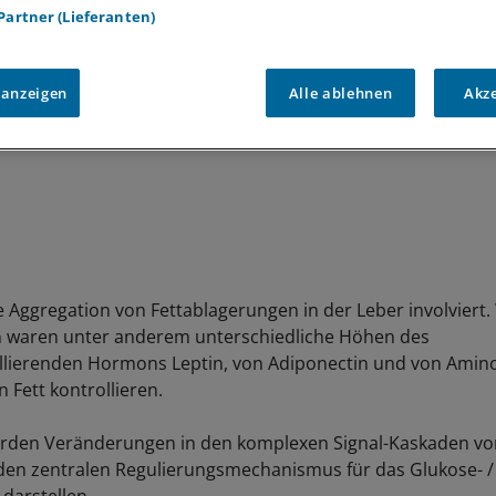
 Partner (Lieferanten)
 anzeigen
Alle ablehnen
Akz
ie Aggregation von Fettablagerungen in der Leber involviert.
 waren unter anderem unterschiedliche Höhen des
llierenden Hormons Leptin, von Adiponectin und von Amino
 Fett kontrollieren.
den Veränderungen in den komplexen Signal-Kaskaden von
 den zentralen Regulierungsmechanismus für das Glukose- / 