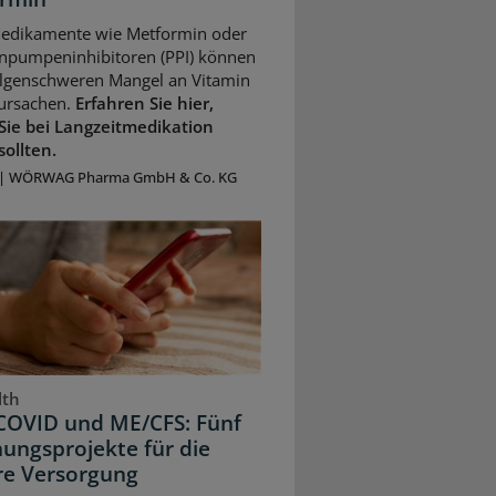
Medikamente wie Metformin oder
npumpeninhibitoren (PPI) können
olgenschweren Mangel an Vitamin
ursachen.
Erfahren Sie hier,
Sie bei Langzeitmedikation
sollten.
|
WÖRWAG Pharma GmbH & Co. KG
lth
COVID und ME/CFS: Fünf
ungsprojekte für die
re Versorgung