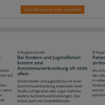
Zum Abonnieren bitte anmelden
Registerstudie
Hepat
-
Bei Kindern und Jugendlichen
Patie
kommt eine
zirrho
Autoimmunerkrankung oft nicht
 keine
Als nic
allein
sich auf
der Leb
in nahe
Etliche Kinder und Jugendliche mit einer
sten.
Vorauss
Autoimmunerkrankung entwickeln einer
ch, wenn
wie ein
Studie zufolge eine oder sogar mehrere
en
berichte
weitere Autoimmunerkrankungen. Das
und
könne auch mit Umweltfaktoren