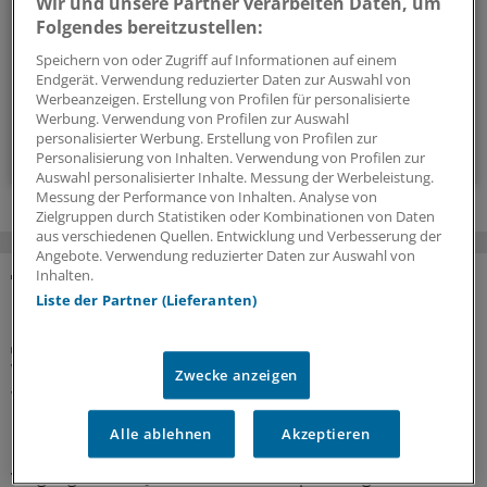
Wir und unsere Partner verarbeiten Daten, um
Asthma, COPD, COVID-19: Über Atemwegserkrankungen
Folgendes bereitzustellen:
informieren wir Sie in diesem Newsletter umfassend.
Speichern von oder Zugriff auf Informationen auf einem
Endgerät. Verwendung reduzierter Daten zur Auswahl von
alle 2 Wochen (Freitag)
Werbeanzeigen. Erstellung von Profilen für personalisierte
Werbung. Verwendung von Profilen zur Auswahl
personalisierter Werbung. Erstellung von Profilen zur
Zum Abonnieren bitte anmelden
Personalisierung von Inhalten. Verwendung von Profilen zur
Auswahl personalisierter Inhalte. Messung der Werbeleistung.
Messung der Performance von Inhalten. Analyse von
Zielgruppen durch Statistiken oder Kombinationen von Daten
aus verschiedenen Quellen. Entwicklung und Verbesserung der
Angebote. Verwendung reduzierter Daten zur Auswahl von
Inhalten.
MEHR ZUM THEMA
Liste der Partner (Lieferanten)
Deutsche Studie
Wenn Atemwegsinfektionen aufs Herz gehen –
Zwecke anzeigen
was tun?
Eine deutsche Studie zeigt den Zusammenhang von
Alle ablehnen
Akzeptieren
Infektionswellen und der Gesamtsterblichkeit in den
vergangenen 14 Jahren. Welche Empfehlungen lassen