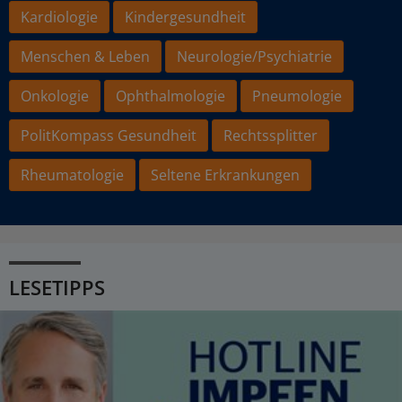
Kardiologie
Kindergesundheit
Menschen & Leben
Neurologie/Psychiatrie
Onkologie
Ophthalmologie
Pneumologie
PolitKompass Gesundheit
Rechtssplitter
Rheumatologie
Seltene Erkrankungen
LESETIPPS