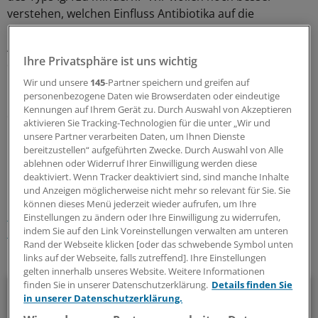
verstehen, welchen Einfluss Antibiotika auf die
natürliche Bakterienflora haben und wie sich das auf die
Abwehrmechanismen des Körpers und insbesondere
Ihre Privatsphäre ist uns wichtig
der Lunge auswirkt", wird Opitz in der Mitteilung zitiert.
"Und wir wollen untersuchen, wie und in welcher Form
Wir und unsere
145
-Partner speichern und greifen auf
personenbezogene Daten wie Browserdaten oder eindeutige
IgA-Antikörper vorbeugend sowie therapeutisch
Kennungen auf Ihrem Gerät zu. Durch Auswahl von Akzeptieren
eingesetzt werden können."
(eb)
aktivieren Sie Tracking-Technologien für die unter „Wir und
unsere Partner verarbeiten Daten, um Ihnen Dienste
bereitzustellen“ aufgeführten Zwecke. Durch Auswahl von Alle
0
ablehnen oder Widerruf Ihrer Einwilligung werden diese
deaktiviert. Wenn Tracker deaktiviert sind, sind manche Inhalte
Schlagworte:
und Anzeigen möglicherweise nicht mehr so relevant für Sie. Sie
können dieses Menü jederzeit wieder aufrufen, um Ihre
Lungenentzündung
Pneumologie
Immunologie
Einstellungen zu ändern oder Ihre Einwilligung zu widerrufen,
indem Sie auf den Link Voreinstellungen verwalten am unteren
Grundlagenforschung
Rand der Webseite klicken [oder das schwebende Symbol unten
links auf der Webseite, falls zutreffend]. Ihre Einstellungen
Ihr Newsletter zum Thema
gelten innerhalb unseres Website. Weitere Informationen
finden Sie in unserer Datenschutzerklärung.
Details finden Sie
Pneumologie
in unserer Datenschutzerklärung.