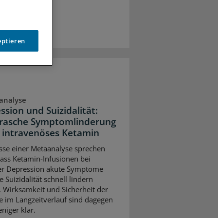
eptieren
analyse
ssion und Suizidalität:
rasche Symptomlinderung
 intravenöses Ketamin
sse einer Metaanalyse sprechen
dass Ketamin-Infusionen bei
er Depression akute Symptome
e Suizidalität schnell lindern
 Wirksamkeit und Sicherheit der
e im Langzeitverlauf sind dagegen
niger klar.