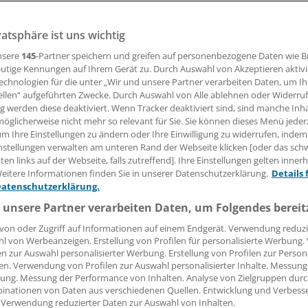
ische Phasen oft nicht auffallen, wird bei Manisch-Depressi
vatsphäre ist uns wichtig
 Depression erkannt. Eine neue CME-zertifizierte Fortbildun
ichtern.
nsere
145
-Partner speichern und greifen auf personenbezogene Daten wie 
utige Kennungen auf Ihrem Gerät zu. Durch Auswahl von Akzeptieren aktivi
echnologien für die unter „Wir und unsere Partner verarbeiten Daten, um I
 Leserin, lieber Leser,
ellen“ aufgeführten Zwecke. Durch Auswahl von Alle ablehnen oder Widerruf
ng werden diese deaktiviert. Wenn Tracker deaktiviert sind, sind manche Inh
öglicherweise nicht mehr so relevant für Sie. Sie können dieses Menü jeder
tändigen Beitrag können Sie lesen, sobald Sie sich eingelogg
um Ihre Einstellungen zu ändern oder Ihre Einwilligung zu widerrufen, indem
nstellungen verwalten am unteren Rand der Webseite klicken [oder das sc
Jetzt anmelden »
Kostenlos registriere
en links auf der Webseite, falls zutreffend]. Ihre Einstellungen gelten inner
eitere Informationen finden Sie in unserer Datenschutzerklärung.
Details 
 vergessen?
Datenschutzerklärung.
es Problem beim Login?
 unsere Partner verarbeiten Daten, um Folgendes bereit
dung ist mit wenigen Klicks erledigt und kostenlos.
von oder Zugriff auf Informationen auf einem Endgerät. Verwendung reduzi
l von Werbeanzeigen. Erstellung von Profilen für personalisierte Werbung
teile des kostenlosen Login:
en zur Auswahl personalisierter Werbung. Erstellung von Profilen zur Person
en. Verwendung von Profilen zur Auswahl personalisierter Inhalte. Messung
r
Analysen, Hintergründe und Infografiken
ung. Messung der Performance von Inhalten. Analyse von Zielgruppen durch
usive
Interviews und Praxis-Tipps
inationen von Daten aus verschiedenen Quellen. Entwicklung und Verbess
iff auf alle
medizinischen Berichte und Kommentare
 Verwendung reduzierter Daten zur Auswahl von Inhalten.