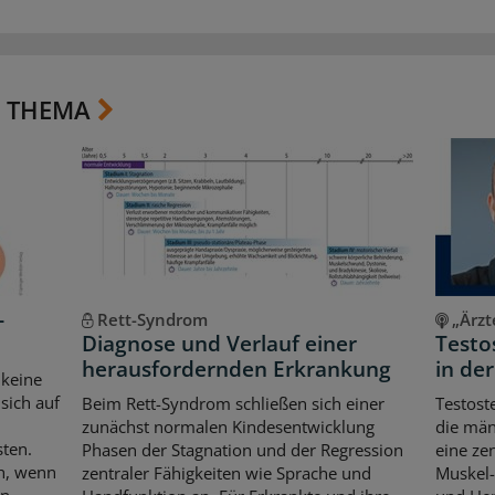
 THEMA
-
Rett-Syndrom
„Ärzt
Diagnose und Verlauf einer
Testo
herausfordernden Erkrankung
in de
 keine
sich auf
Beim Rett-Syndrom schließen sich einer
Testost
zunächst normalen Kindesentwicklung
die män
sten.
Phasen der Stagnation und der Regression
eine ze
ch, wenn
zentraler Fähigkeiten wie Sprache und
Muskel-