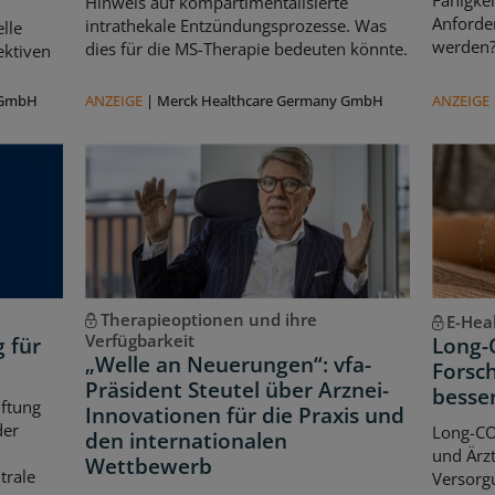
Fähigkei
Hinweis auf kompartimentalisierte
d
Anforde
intrathekale Entzündungsprozesse. Was
lle
werden
dies für die MS-Therapie bedeuten könnte.
ektiven
 GmbH
ANZEIGE
|
Merck Healthcare Germany GmbH
ANZEIGE
Therapieoptionen und ihre
E-Hea
Verfügbarkeit
g für
Long-
„Welle an Neuerungen“: vfa-
Forsch
Präsident Steutel über Arznei-
besse
iftung
Innovationen für die Praxis und
der
Long-CO
den internationalen
und Ärzt
Wettbewerb
trale
Versorgu