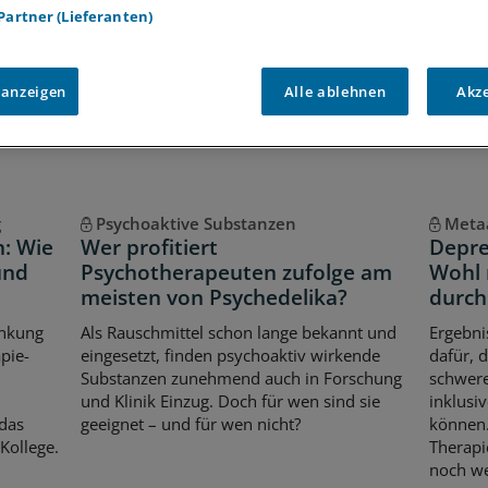
 Partner (Lieferanten)
Voraussetzungen für den Zugang
 anzeigen
Alle ablehnen
Akz
g
Psychoaktive Substanzen
Meta
: Wie
Wer profitiert
Depre
und
Psychotherapeuten zufolge am
Wohl 
meisten von Psychedelika?
durch
ankung
Als Rauschmittel schon lange bekannt und
Ergebni
pie-
eingesetzt, finden psychoaktiv wirkende
dafür, 
Substanzen zunehmend auch in Forschung
schwer
und Klinik Einzug. Doch für wen sind sie
inklusiv
 das
geeignet – und für wen nicht?
können.
 Kollege.
Therapi
noch we