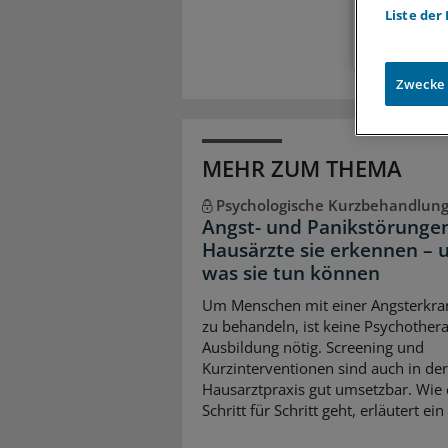
Liste der
Zwecke
MEHR ZUM THEMA
Psychologische Kurzbehandlun
Angst- und Panikstörungen
Hausärzte sie erkennen – 
was sie tun können
Um Menschen mit einer Angsterkr
zu behandeln, ist keine Psychothera
Ausbildung nötig. Screening und
Kurzinterventionen sind auch in der
Hausarztpraxis gut umsetzbar. Wie
Schritt für Schritt geht, erläutert ein