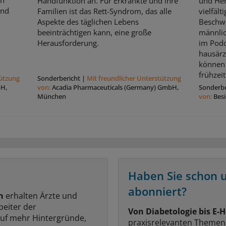
en
Handfunktion an. Für Erkrankte und ihre
und Her
und
Familien ist das Rett-Syndrom, das alle
vielfält
Aspekte des täglichen Lebens
Beschw
beeinträchtigen kann, eine große
männli
Herausforderung.
im Podc
hausärz
können 
frühzeit
tützung
Sonderbericht
|
Mit freundlicher Unterstützung
bH,
von:
Acadia Pharmaceuticals (Germany) GmbH,
Sonderbe
München
von:
Bes
Haben Sie schon 
abonniert?
n
erhalten Ärzte und
beiter der
Von Diabetologie bis E-H
auf mehr Hintergründe,
praxisrelevanten Themen