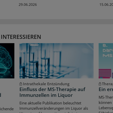
29.06.2026
15.06.2
 INTERESSIEREN
Intrathekale Entzündung
Thera
Einfluss der MS-Therapie auf
Ein er
d
Immunzellen im Liquor
MS-Ther
können l
Eine aktuelle Publikation beleuchtet
Lebensqu
Immunzellveränderungen im Liquor als
eichende