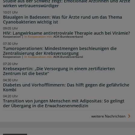
Studie aus der Schweiz zeigt: Emotionale Ärztinnen und Ärzte
wirken vertrauenswürdiger
10:01 Uhr
Blaualgen in Badeseen: Was für Ärzte rund um das Thema
Cyanobakterien wichtig ist
09:05 Uhr
HIV: Langwirksame antiretrovirale Therapie auch bei Virämie?
Kooperation
|
In Kooperation mit:
AOK-Bundesverband
07:30 Uhr
Tumoroperationen: Mindestmengen beschleunigen die
Zentralisierung der Krebsversorgung
Kooperation
|
In Kooperation mit:
AOK-Bundesverband
07:20 Uhr
Krebsexpertin: „Die Versorgung in einem zertifizierten
Zentrum ist die beste“
04:30 Uhr
Diabetes und Vorhofflimmern: Das hilft gegen die gefährliche
Kombi
04:20 Uhr
Transition von jungen Menschen mit Adipositas: So gelingt
der Übergang in die Erwachsenenmedizin
weitere Nachrichten