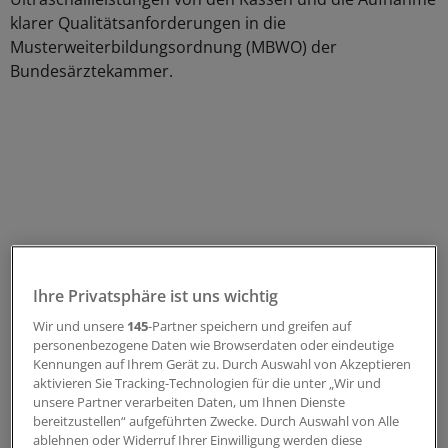
klarer Qualitätsanforderungen in die
Musterweiterbildungsordnung (MBWO) der
Bundesärztekammer.
Ihre Privatsphäre ist uns wichtig
Wir und unsere
145
-Partner speichern und greifen auf
personenbezogene Daten wie Browserdaten oder eindeutige
Kennungen auf Ihrem Gerät zu. Durch Auswahl von Akzeptieren
aktivieren Sie Tracking-Technologien für die unter „Wir und
Bislang gebe die Musterweiterbildungsordnung
unsere Partner verarbeiten Daten, um Ihnen Dienste
Untersuchungszahlen vor, lege aber keine
bereitzustellen“ aufgeführten Zwecke. Durch Auswahl von Alle
Qualitätskriterien fest, sagte Dr. Hans Worlicek, Leiter
ablehnen oder Widerruf Ihrer Einwilligung werden diese