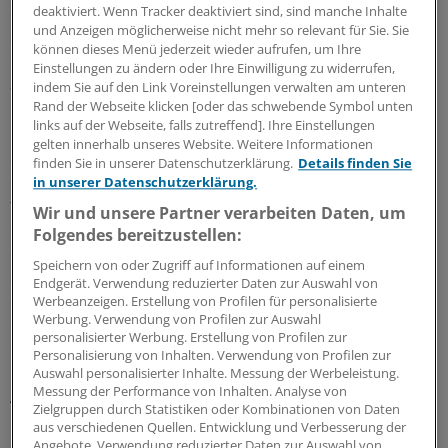
deaktiviert. Wenn Tracker deaktiviert sind, sind manche Inhalte
der Kommission Ultraschall in der DEGUM. Tatsächlich
und Anzeigen möglicherweise nicht mehr so relevant für Sie. Sie
sei die Qualität der Ultraschallausbildung in den Kliniken
können dieses Menü jederzeit wieder aufrufen, um Ihre
eher schlecht zu bewerten, sagte Worlicek. Unter
Einstellungen zu ändern oder Ihre Einwilligung zu widerrufen,
anderem gebe es auch keine definierte
indem Sie auf den Link Voreinstellungen verwalten am unteren
Rand der Webseite klicken [oder das schwebende Symbol unten
Qualifikationsanforderung an die Ausbilder.
links auf der Webseite, falls zutreffend]. Ihre Einstellungen
gelten innerhalb unseres Website. Weitere Informationen
Seit Mitte der 1990er-Jahre sei es nicht gelungen, neben
finden Sie in unserer Datenschutzerklärung.
Details finden Sie
der Basisversorgung mit Ultraschall ein
in unserer Datenschutzerklärung.
flächendeckendes hochqualifiziertes Angebot zu
Wir und unsere Partner verarbeiten Daten, um
etablieren. Das liege auch an der Vergütung. Während
Folgendes bereitzustellen:
die Basisleistung mit 14 Euro kostendeckend sein könne,
Speichern von oder Zugriff auf Informationen auf einem
seien differenziertere Diagnostiken mittels Ultraschall
Endgerät. Verwendung reduzierter Daten zur Auswahl von
dafür nicht zu haben. Erfahrungen aus Kliniken ließen
Werbeanzeigen. Erstellung von Profilen für personalisierte
Werbung. Verwendung von Profilen zur Auswahl
eher zwischen 32 und 52 Euro dafür angebracht
personalisierter Werbung. Erstellung von Profilen zur
erscheinen, sagte Worlicek.
Personalisierung von Inhalten. Verwendung von Profilen zur
Auswahl personalisierter Inhalte. Messung der Werbeleistung.
Messung der Performance von Inhalten. Analyse von
Änderungen fordert die DEGUM auch an den
Zielgruppen durch Statistiken oder Kombinationen von Daten
Mutterschaftsrichtlinien. Es gehe nicht an, dass Frauen
aus verschiedenen Quellen. Entwicklung und Verbesserung der
regelhafte feindiagnostische Untersuchungen in der 11.
Angebote. Verwendung reduzierter Daten zur Auswahl von