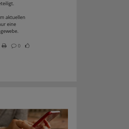
eiligt.
em aktuellen
ur eine
engewebe.
0