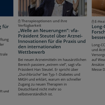
Therapieoptionen und ihre
E-Hea
Verfügbarkeit
g für
Long-
„Welle an Neuerungen“: vfa-
Forsch
Präsident Steutel über Arznei-
besse
iftung
Innovationen für die Praxis und
der
Long-CO
den internationalen
und Ärzt
Wettbewerb
trale
Versorgu
Bei neuen Arzneimitteln im hausärztlichen
auf Wear
Bereich passiere „extrem viel“, sagt vfa-
Ansätze 
Präsident Han Steutel. Er spricht über
Messe D
„Durchbrüche“ bei Typ-1-Diabetes und
MASH und erklärt, warum ein schneller
Zugang zu neuen Therapien in
Deutschland nicht mehr so
aft und
selbstverständlich ist.