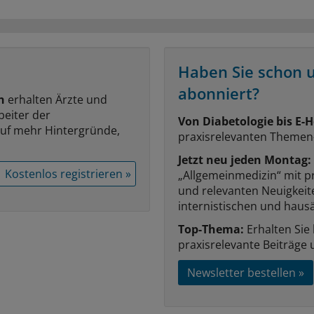
Haben Sie schon 
abonniert?
n
erhalten Ärzte und
beiter der
Von Diabetologie bis E-H
auf mehr Hintergründe,
praxisrelevanten Themen
Jetzt neu jeden Montag:
Kostenlos registrieren »
„Allgemeinmedizin“ mit p
und relevanten Neuigkei
internistischen und hausä
Top-Thema:
Erhalten Sie
praxisrelevante Beiträge 
Newsletter bestellen »