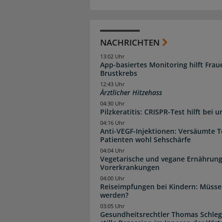
NACHRICHTEN
13:02 Uhr
App-basiertes Monitoring hilft Fra
Brustkrebs
12:43 Uhr
Ärztlicher Hitzehass
04:30 Uhr
Pilzkeratitis: CRISPR-Test hilft bei 
04:16 Uhr
Anti-VEGF-Injektionen: Versäumte 
Patienten wohl Sehschärfe
04:04 Uhr
Vegetarische und vegane Ernährung
Vorerkrankungen
04:00 Uhr
Reiseimpfungen bei Kindern: Müsse
werden?
03:05 Uhr
Gesundheitsrechtler Thomas Schlege