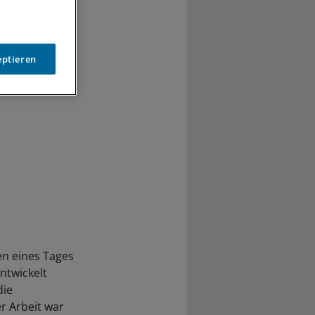
eptieren
en eines Tages
ntwickelt
die
r Arbeit war