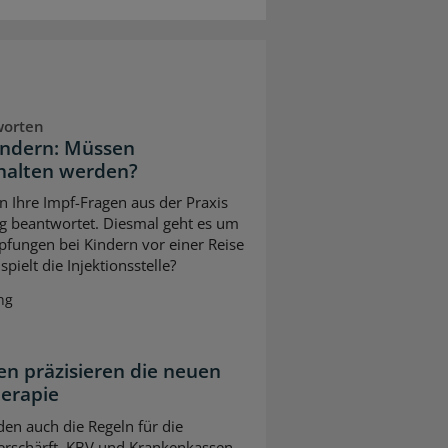
worten
indern: Müssen
halten werden?
n Ihre Impf-Fragen aus der Praxis
g beantwortet. Diesmal geht es um
pfungen bei Kindern vor einer Reise
pielt die Injektionsstelle?
ng
n präzisieren die neuen
herapie
en auch die Regeln für die
erschärft. KBV und Krankenkassen