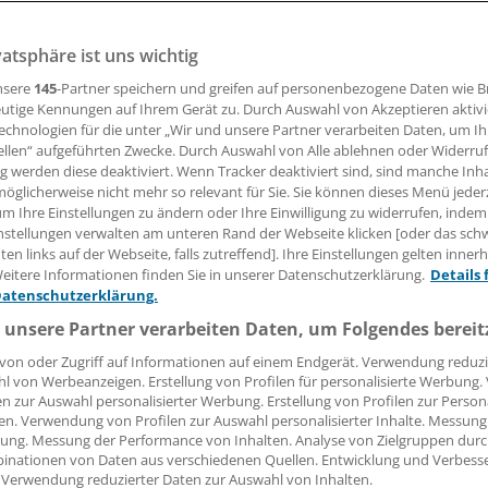
vatsphäre ist uns wichtig
08.10.2008, 19:04 Uhr
nsere
145
-Partner speichern und greifen auf personenbezogene Daten wie 
utige Kennungen auf Ihrem Gerät zu. Durch Auswahl von Akzeptieren aktivi
echnologien für die unter „Wir und unsere Partner verarbeiten Daten, um I
ellen“ aufgeführten Zwecke. Durch Auswahl von Alle ablehnen oder Widerruf
LONDON
(dpa). Forschern aus Tübingen ist ein bedeutender S
ng werden diese deaktiviert. Wenn Tracker deaktiviert sind, sind manche Inh
öglicherweise nicht mehr so relevant für Sie. Sie können dieses Menü jeder
schung gelungen. Aus den Hoden erwachsener Männer wur
um Ihre Einstellungen zu ändern oder Ihre Einwilligung zu widerrufen, indem
 fast dieselben Eigenschaften wie embryonale Stammzelle
nstellungen verwalten am unteren Rand der Webseite klicken [oder das sc
Team um den Anatomieprofessor Thomas Skutella in einer O
en links auf der Webseite, falls zutreffend]. Ihre Einstellungen gelten inner
ung des Fachblatts "Nature" vom Mittwoch. Dies sei wichtig,
eitere Informationen finden Sie in unserer Datenschutzerklärung.
Details 
Datenschutzerklärung.
 Patienten abgestimmte Zelltherapien in der Medizin einset
 unsere Partner verarbeiten Daten, um Folgendes bereit
von oder Zugriff auf Informationen auf einem Endgerät. Verwendung reduzi
 es damit eine Alternative zur ethisch heftig umstrittene
l von Werbeanzeigen. Erstellung von Profilen für personalisierte Werbung
en zur Auswahl personalisierter Werbung. Erstellung von Profilen zur Person
en Stammzellen.Vier Jahre lang haben die Wissenschaftler
en. Verwendung von Profilen zur Auswahl personalisierter Inhalte. Messung
us Hodengewebe Vorläuferzellen von Spermien zu isolieren.
ung. Messung der Performance von Inhalten. Analyse von Zielgruppen durch
dulten Stammzellen wurden anschließend umgewandelt, bis
inationen von Daten aus verschiedenen Quellen. Entwicklung und Verbess
 Verwendung reduzierter Daten zur Auswahl von Inhalten.
alen Zustand zurückversetzt waren. Ähnliches war bislang 