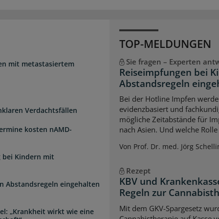
TOP-MELDUNGEN
Sie fragen – Experten ant
uen mit metastasiertem
Reiseimpfungen bei K
Abstandsregeln einge
Bei der Hotline Impfen werde
evidenzbasiert und fachkundi
unklaren Verdachtsfällen
mögliche Zeitabstände für Im
Termine kosten nAMD-
nach Asien. Und welche Rolle s
Von Prof. Dr. med. Jörg Schelli
 bei Kindern mit
Rezept
KBV und Krankenkasse
n Abstandsregeln eingehalten
Regeln zur Cannabist
Mit dem GKV-Spargesetz wurd
l: „Krankheit wirkt wie eine
Cannabistherapie auf Kasse v