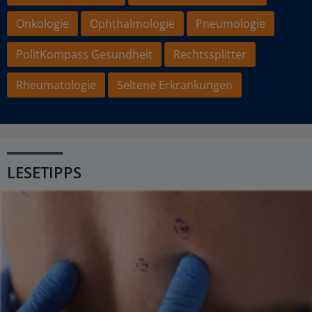
Onkologie
Ophthalmologie
Pneumologie
PolitKompass Gesundheit
Rechtssplitter
Rheumatologie
Seltene Erkrankungen
LESETIPPS