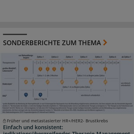
SONDERBERICHTE ZUM THEMA
Früher und metastasierter HR+/HER2- Brustkrebs
Einfach und konsistent:
indikationsübergreifendes Therapie-Management