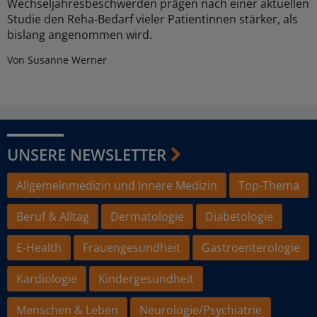
Wechseljahresbeschwerden prägen nach einer aktuellen
Studie den Reha-Bedarf vieler Patientinnen stärker, als
bislang angenommen wird.
Von Susanne Werner
UNSERE NEWSLETTER
Allgemeinmedizin und Innere Medizin
Top-Thema
Beruf & Alltag
Dermatologie
Diabetologie
E-Health
Frauengesundheit
Gastroenterologie
Kardiologie
Kindergesundheit
Menschen & Leben
Neurologie/Psychiatrie