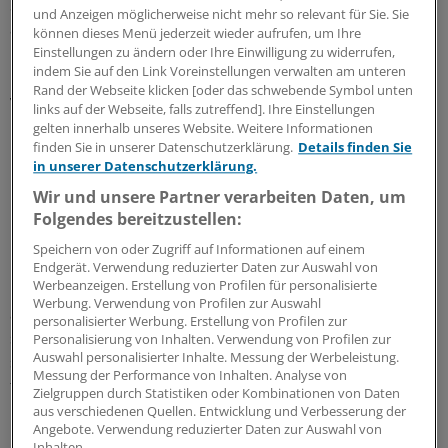
Selbsthilfegruppen gibt es in fast jeder Stadt. Allzu oft,
und Anzeigen möglicherweise nicht mehr so relevant für Sie. Sie
auch das eine Erfahrung der Chefredakteurin von
können dieses Menü jederzeit wieder aufrufen, um Ihre
"Mamma Mia" , wird der Kontakt mit Frauen, bei denen
Einstellungen zu ändern oder Ihre Einwilligung zu widerrufen,
indem Sie auf den Link Voreinstellungen verwalten am unteren
bereits Metastasen festgestellt wurden, bewusst
Rand der Webseite klicken [oder das schwebende Symbol unten
vermieden. Zu groß ist die Angst der Frauen im frühen
links auf der Webseite, falls zutreffend]. Ihre Einstellungen
Brustkrebs-Stadium, sich mit Lebenssituationen zu
gelten innerhalb unseres Website. Weitere Informationen
finden Sie in unserer Datenschutzerklärung.
Details finden Sie
beschäftigen, die sie vielleicht in Zukunft selbst
in unserer Datenschutzerklärung.
bewältigen müssen.
Wir und unsere Partner verarbeiten Daten, um
Folgendes bereitzustellen:
Die Ohnmacht gemeinsam aushalten
Speichern von oder Zugriff auf Informationen auf einem
Eva Schumacher-Wulf hat die Erfahrung gemacht, dass
Endgerät. Verwendung reduzierter Daten zur Auswahl von
Werbeanzeigen. Erstellung von Profilen für personalisierte
betroffene Frauen auch selbst gefährdet sind Vorurteile
Werbung. Verwendung von Profilen zur Auswahl
aufzubauen. "Die Menschen draußen verstehen mich
personalisierter Werbung. Erstellung von Profilen zur
sowieso nicht, die wissen nichts über meine Probleme,
Personalisierung von Inhalten. Verwendung von Profilen zur
Auswahl personalisierter Inhalte. Messung der Werbeleistung.
sie laufen doch ohnehin nur verunsichert vorbei und
Messung der Performance von Inhalten. Analyse von
flüchten vor mir. So zum Beispiel nehmen manche
Zielgruppen durch Statistiken oder Kombinationen von Daten
Patientinnen ihren Alltag wahr."
aus verschiedenen Quellen. Entwicklung und Verbesserung der
Angebote. Verwendung reduzierter Daten zur Auswahl von
Inhalten.