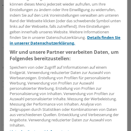
Juvenile idiopathische Arthritis: Bereits Babys
können dieses Menü jederzeit wieder aufrufen, um Ihre
können Rheuma bekommen
Einstellungen zu ändern oder Ihre Einwilligung zu widerrufen,
indem Sie auf den Link Voreinstellungen verwalten am unteren
Es geschieht äußerst selten, trotzdem können sich
Rand der Webseite klicken [oder das schwebende Symbol unten
entzündlich-rheumatische Erkrankungen auch bei
links auf der Webseite, falls zutreffend]. Ihre Einstellungen
Säuglingen manifestieren. Dabei ist besonders an
gelten innerhalb unseres Website. Weitere Informationen
monogenetische Krankheitsbilder zu denken.
finden Sie in unserer Datenschutzerklärung.
Details finden Sie
in unserer Datenschutzerklärung.
07.08.2026
Wir und unsere Partner verarbeiten Daten, um
Folgendes bereitzustellen:
Mögliche frühe Manifestation
Speichern von oder Zugriff auf Informationen auf einem
Erst das trockene Auge – dann die
Endgerät. Verwendung reduzierter Daten zur Auswahl von
Werbeanzeigen. Erstellung von Profilen für personalisierte
Autoimmunerkrankung?
Werbung. Verwendung von Profilen zur Auswahl
Trockene Augen können ein Hinweis auf eine
personalisierter Werbung. Erstellung von Profilen zur
Personalisierung von Inhalten. Verwendung von Profilen zur
entstehende Autoimmunerkrankung sein – etwa
Auswahl personalisierter Inhalte. Messung der Werbeleistung.
rheumatoide Arthritis oder Sjögren-Syndrom. In einer
Messung der Performance von Inhalten. Analyse von
Studie aus Taiwan gingen die Augenbeschwerden der
Zielgruppen durch Statistiken oder Kombinationen von Daten
Diagnose im Schnitt drei Jahre voraus.
aus verschiedenen Quellen. Entwicklung und Verbesserung der
Angebote. Verwendung reduzierter Daten zur Auswahl von
06.08.2026
Inhalten.