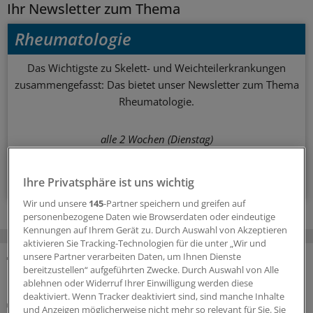
Ihr Newsletter zum Thema
Rheumatologie
Das Wichtigste zu Skelett- und Weichteilerkrankungen
zusammengefasst: Das bietet unser Newsletter zum Thema
Rheumatologie.
alle 2 Wochen (Dienstag)
Zum Abonnieren bitte anmelden
Ihre Privatsphäre ist uns wichtig
Wir und unsere
145
-Partner speichern und greifen auf
personenbezogene Daten wie Browserdaten oder eindeutige
Kennungen auf Ihrem Gerät zu. Durch Auswahl von Akzeptieren
aktivieren Sie Tracking-Technologien für die unter „Wir und
unsere Partner verarbeiten Daten, um Ihnen Dienste
bereitzustellen“ aufgeführten Zwecke. Durch Auswahl von Alle
MEHR ZUM THEMA
ablehnen oder Widerruf Ihrer Einwilligung werden diese
deaktiviert. Wenn Tracker deaktiviert sind, sind manche Inhalte
Oft spät diagnostiziert und verzögert behandelt
und Anzeigen möglicherweise nicht mehr so relevant für Sie. Sie