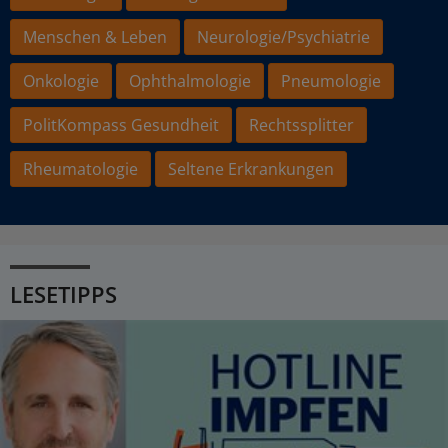
Menschen & Leben
Neurologie/Psychiatrie
Onkologie
Ophthalmologie
Pneumologie
PolitKompass Gesundheit
Rechtssplitter
Rheumatologie
Seltene Erkrankungen
LESETIPPS